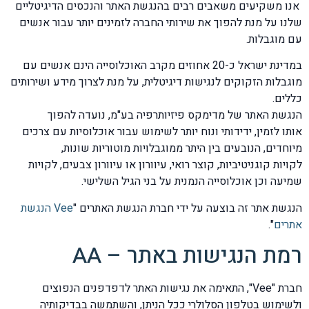
אנו משקיעים משאבים רבים בהנגשת האתר והנכסים הדיגיטליים
שלנו על מנת להפוך את שירותי החברה לזמינים יותר עבור אנשים
עם מוגבלות.
במדינת ישראל כ-20 אחוזים מקרב האוכלוסייה הינם אנשים עם
מוגבלות הזקוקים לנגישות דיגיטלית, על מנת לצרוך מידע ושירותים
כללים.
הנגשת האתר של מדימקס פיזיותרפיה בע"מ, נועדה להפוך
אותו לזמין, ידידותי ונוח יותר לשימוש עבור אוכלוסיות עם צרכים
מיוחדים, הנובעים בין היתר ממוגבלויות מוטוריות שונות,
לקויות קוגניטיביות, קוצר רואי, עיוורון או עיוורון צבעים, לקויות
שמיעה וכן אוכלוסייה הנמנית על בני הגיל השלישי.
הנגשת אתר זה בוצעה על ידי חברת הנגשת האתרים "
Vee
הנגשת
אתרים
".
רמת הנגישות באתר – AA
חברת "Vee", התאימה את נגישות האתר לדפדפנים הנפוצים
ולשימוש בטלפון הסלולרי ככל הניתן, והשתמשה בבדיקותיה