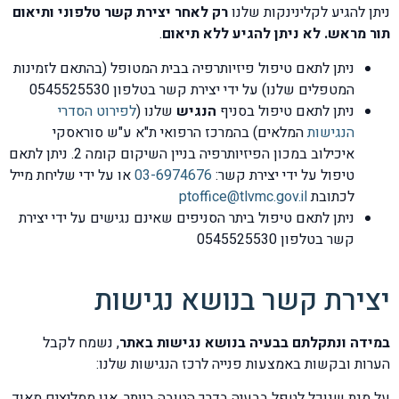
ניתן להגיע לקלינינקות שלנו
רק לאחר יצירת קשר טלפוני ותיאום
תור מראש. לא ניתן להגיע ללא תיאום
.
ניתן לתאם טיפול פיזיותרפיה בבית המטופל (בהתאם לזמינות
המטפלים שלנו) על ידי יצירת קשר בטלפון 0545525530
ניתן לתאם טיפול בסניף
הנגיש
שלנו (
לפירוט הסדרי
הנגישות
המלאים) בהמרכז הרפואי ת"א ע"ש סוראסקי
איכילוב במכון הפיזיותרפיה בניין השיקום קומה 2. ניתן לתאם
טיפול על ידי יצירת קשר:
03-6974676
או על ידי שליחת מייל
לכתובת
ptoffice@tlvmc.gov.il
ניתן לתאם טיפול ביתר הסניפים שאינם נגישים על ידי יצירת
קשר בטלפון 0545525530
יצירת קשר בנושא נגישות
במידה ונתקלתם בבעיה בנושא נגישות באתר
, נשמח לקבל
הערות ובקשות באמצעות פנייה לרכז הנגישות שלנו:
על מנת שנוכל לטפל בבעיה בדרך הטובה ביותר, אנו ממליצים מאוד