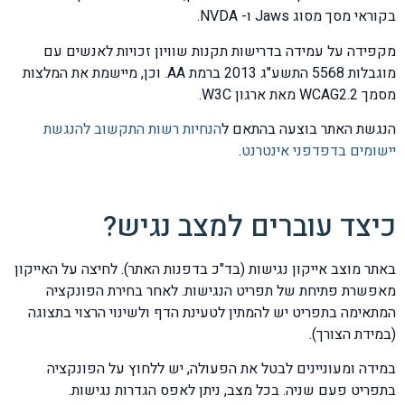
בקוראי מסך מסוג Jaws ו- NVDA.
מקפידה על עמידה בדרישות תקנות שוויון זכויות לאנשים עם
מוגבלות 5568 התשע"ג 2013 ברמת AA. וכן, מיישמת את המלצות
מסמך WCAG2.2 מאת ארגון W3C.
הנגשת האתר בוצעה בהתאם ל
הנחיות
רשות
התקשוב
להנגשת
יישומים
בדפדפני
אינטרנט
.
כיצד עוברים למצב נגיש?
באתר מוצב אייקון נגישות (בד"כ בדפנות האתר). לחיצה על האייקון
מאפשרת פתיחת של תפריט הנגישות. לאחר בחירת הפונקציה
המתאימה בתפריט יש להמתין לטעינת הדף ולשינוי הרצוי בתצוגה
(במידת הצורך).
במידה ומעוניינים לבטל את הפעולה, יש ללחוץ על הפונקציה
בתפריט פעם שניה. בכל מצב, ניתן לאפס הגדרות נגישות.