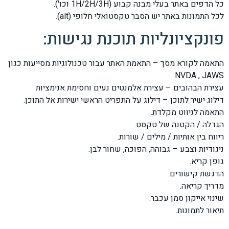
כל הדפים באתר בעלי מבנה קבוע (1H/2H/3H וכו').
לכל התמונות באתר יש הסבר טקסטואלי חלופי (alt).
פונקציונליות תוכנת נגישות:
התאמה לקורא מסך – התאמת האתר עבור טכנולוגיות מסייעות כגון
NVDA , JAWS
עצירת הבהובים – עצירת אלמנטים נעים וחסימת אנימציות
דילוג ישיר לתוכן – דילוג על התפריט הראשי ישירות אל התוכן.
התאמה לניווט מקלדת.
הגדלה / הקטנה של טקסט.
ריווח בין אותיות / מילים / שורות.
ניגודיות וצבע – גבוהה, הפוכה, שחור לבן.
גופן קריא.
הדגשת קישורים.
מדריך קריאה.
שינוי אייקון סמן עכבר.
תיאור לתמונות.