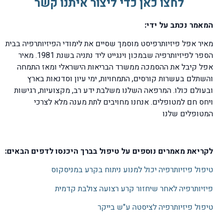
לחצו כאן כדי ליצור איתנו קשר
המאמר נכתב על ידי:
מאיר אפל פיזיותרפיסט מוסמך שסיים את לימודי הפיזיותרפיה בבית
הספר לפיזיותרפיה שבמכון וינגייט ליד נתניה בשנת 1981. מאיר
אפל קיבל את ההסמכה ממשרד הבריאות הישראלי ומאז התמחה
והשתלם בעשרות קורסים, התמחויות, ימי עיון וסדנאות בארץ
ובעולם כולו. המרפאה השלנו משלבת ידע רב, מקצועיות, רגישות
ויחס חם למטופלים. אנחנו מחויבים לתת מענה מלא לצרכי
המטופלים שלנו
לקריאת מאמרים נוספים על טיפול בברך היכנסו לדפים הבאים:
טיפול פיזיותרפיה יכול למנוע ניתוח בקרע במניסקוס
פיזיותרפיה לאחר שיחזור קרע רצועה צולבת קדמית
טיפול פיזיותרפיה לציסטה ע"ש בייקר