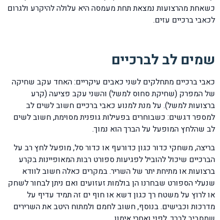
כשאחת מהרצועות נמצאת תחת מעמסה היא עלולה להיקרע ולגרום
לכאבי ברכיים עזים.
שמים לב לברכיים
כאבי ברכיים מתחלקים לשני כאבים עיקריים: האחד עקב שחיקה
של המפרק (שחיקת סחוס למשל) והשני עקב פציעה (קרע
ברצועות למשל). על מנת למנוע כאבי ברכיים חשוב לשים לב
למספר דגשים: כשבוחרים בפעילות גופנית מסוימת, חשוב לשים
לב שהלחץ המופעל על הברך הוא נמוך.
בריצה, משחקי כדור כגון כדורעף או כדור סל, מופעל לחץ רב על
הברכיים שיכול להוביל לפגיעות ספורט רבות המאופיינות בקרע
ברצועות או מתיחת יתר של השריר. במקרים כאלה חשוב לוודא
שנעלי הספורט שבחרנו הן בולמות זעזועים ואם ניתן לבחור לשחק
או לרוץ על משטח רך כגון דשא או חוף ים זה תמיד עדיף על
מדרכות וכבישים. בנוסף, חשוב לחמם ולמתוח היטב את השרירים
שמסביב לברך, לפני ואחרי אימון.