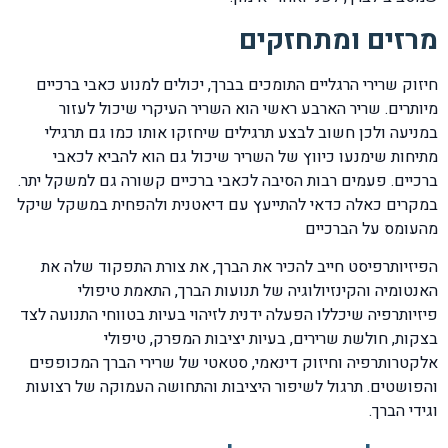
מרזים ומתחזקים
חיזוק שרירי הרגליים התומכים בברך, יכולים למנוע כאבי ברכיים
מיותרים. שריר הארבע ראשי הוא השריר העיקרי שיכול לעזור
במניעה ולכן חשוב לבצע תרגילים שיחזקו אותו כמו גם תרגילי
מתיחות שימנעו כיווץ של השריר שיכול גם הוא להביא לכאבי
ברכיים. פעמים רבות הסיבה לכאבי ברכיים קשורה גם למשקל יתר.
במקרים כאלה כדאי להתייעץ עם דיאטנית ולהפחית במשקל שיקל
מהעומס על הברכיים
הפיזיותרפיסט חייב להכיר את הברך, את צורת התפקוד שלה את
האנטומיה והקינזיולוגיה של תנועות הברך, התאמת טיפולי
פיזיותרפיה שיכללו הפעלה ידנית לזיהוי בעיות בטווחי התנועה לצד
בצקות, חולשת שרירים, בעיות יציבות המפרק, טיפולי
אלקטרותרפיה וחיזוק דינאמי, סטאטי של שרירי הברך המכופפים
והפושטים. תרגול לשיפור היציבות והתחושה העמוקה של רצועות
וגידי הברך.