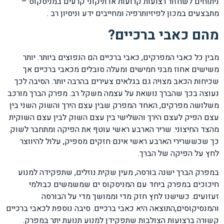
ניתוחים לשחזור רצועות קרועות או תיקוני קרעים במניסקוס –
מתבצעים במכון לפיזיותרפיה ומחייבים ידע וניסיון רב .
מהם כאבי ברכיים?
מבין כל כאבי המפרקים, כאבי ברכיים הם הנפוצים ביותר. יותר
משישים אחוז מבני חמישים ומעלה סובלים מכאבי ברכיים אך
שכיחות הכאב מצויה גם בגלאים צעירים בהרבה יותר. הסיבה לכך
נעוצה בכך שהברך נושאת על עצמה משקל רב. מפרק הברך מורכב
משלושה מפרקים, האחד המפרק שבין עצם הירך והשוק השני בין
עצם הפיק לעצם הירך והשלישי בין עצם השוק לבין עצם השוקית
מהצד החיצוני. שריר הארבע ראשי עוטף את הפיקה ומתחבר לשוק.
כך שכששרירי הארבע ראשי אינם חזקים מספיק, עלול להיווצר
לחץ על הפיקה של הברך.
במפרק הברך ישנה בורסה, מעין שקית נוזלים, שתפקידה למנוע
חיכוכים במפרק ביחד עם המניסקוס ים שמשמשים כבולמי
זעזועים. כשישנו לחץ חזק מדי וממושך מדי על הבורסה
והמנסיקוסים,התוצאה היא כאבי ברכיים. סיבה נוספת לכאבי ברכיים
קשורה ברצועות הצולבות שתפקידן למנוע תנועת יתר במפרק.