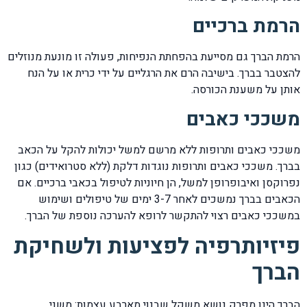
הרמת ברכיים
הרמת הברך גם מסייעת בהפחתת הנפיחות, פעולה זו מונעת מנוזלים
להצטבר בברך. בישיבה הרם את הרגליים על ידי כרית או על הנח
אותן על משענת הכורסה.
משככי כאבים
משככי כאבים ותרופות ללא מרשם למשל יכולות להקל על הכאב
בברך. משככי כאבים ותרופות נוגדות דלקת (ללא סטרואידים) כגון
נפרוקסן ואיבופרופן למשל, הן חיוניות לטיפול בכאבי ברכיים. אם
הכאבים בברך נמשכים לאחר 3-7 ימים של טיפולים ושימוש
במשככי כאבים רצוי להתקשר לרופא להערכה נוספת של הברך.
פיזיותרפיה לפציעות ולשחיקת
הברך
הברך הינו מפרק נושא משקל שבנוי מארבע עצמות: משני