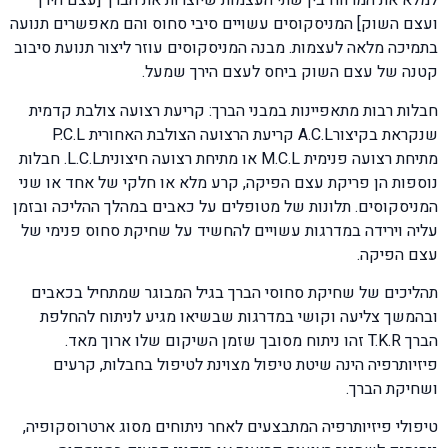
למלא את המרווח בין שתי העצמות שיוצרות את הברך [עצם הירך
ועצם השוק] המניסקוסים עשויים סיבי סחוס והם מאפשרים תנועה
בתמיכה מלאה לעצמות. מבנה המניסקוסים עוזר ליצור תנועת סיבוב
קטנה של עצם השוק ביחס לעצם הירך שמעל.
חבלות רבות מתאפיינות במבני הברך: קריעת רצועה צולבת קדמית
שנקראת בקיצורA.C.L קריעת הרצועה הצולבת האחורית P.C.L
מתיחת רצועה פנימית M.C.L או מתיחת רצועה חיצוניתL.C.L. חבלות
נוספות הן פריקת עצם הפיקה, קרע מלא או חלקי של אחד או שני
המניסקוסים. תלונות של מטופלים על כאבים במהלך ההליכה ובזמן
עליה וירידה במדרגות עשויים להחשיד על שחיקת סחוס פנימי של
עצם הפיקה.
תהליכים של שחיקת סחוסי הברך בגיל המבוגר שמתחיל בכאבים
ובהמשך צליעה וקושי במדרגות שבשיאו מגיע לניתוח להחלפת
הברך T.K.R זהו ניתוח מסובך שזמן השיקום שלו ארוך מאד.
פיזיותרפיה הינה שיטת טיפול מצוינת לטיפול בחבלות, קרעים
ושחיקת הברך.
טיפולי פיזיותרפיה המתבצעים לאחר ניתוחים מסוג ארטרוסקופיה,