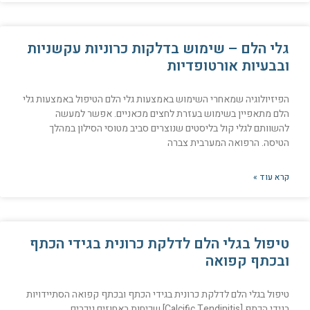
גלי הלם – שימוש בדלקות כרוניות עקשניות
ובבעיות אורטופדיות
הפיזיולוגיה שמאחרי השימוש באמצעות גלי הלם הטיפול באמצעות גלי
הלם מתאפיין בשימוש בעזרת לחצים מכאניים. אפשר למעשה
להשוותם לגלי קול בליסטים שנוצרים סביב מטוסי הסילון במהלך
הטיסה. הרפואה המערבית צברה
קרא עוד »
טיפול בגלי הלם לדלקת כרונית בגידי הכתף
ובכתף קפואה
טיפול בגלי הלם לדלקת כרונית בגידי הכתף ובכתף קפואה הסתיידויות
בגידי הכתף [Calcific Tendinitis] שכיחות באחוזים ניכרים