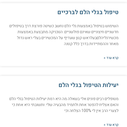
טיפול בגלי הלם לברכיים
השימוש בטיפול באמצעות גלי הלם נחשב כשיטה פורצת דרך בטיפולים
חדשניים חיצוניים שאינם פולשניים. הטכניקה מתבצעת באמצעות
מכשירגליהלםבעלראש קטן שעדיף על המכשירים בעלי ראש גדול
מאחר וההסתיידות בדרך כלל קטנה
קרא עוד »
יעילות הטיפול בגלי הלם
מטופלים רבים פונים אלי בשאלה מה היא רמת יעילות הטיפול בגלי הלם
והאם אצליח להפטר אחת ולתמיד מהבעיה שלי. ותשובתי היא אחת כי
לצערי הרב אין לי 100% הצלחה וכי
קרא עוד »