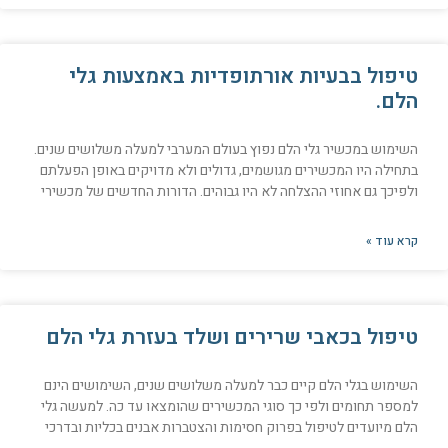
טיפול בבעיות אורתופדיות באמצעות גלי
הלם.
השימוש במכשיר גלי הלם נפוץ בעולם המערבי למעלה משלושים שנים.
בתחילה היו המכשירים מגושמים, גדולים ולא מדויקים באופן הפעלתם
ולפיכך גם אחוזי ההצלחה לא היו גבוהים. הדורות החדשים של מכשירי
קרא עוד »
טיפול בכאבי שרירים ושלד בעזרת גלי הלם
השימוש בגלי הלם קיים כבר למעלה משלושים שנים, השימושים הינם
למספר תחומים ולפי כך סוגי המכשירים שהומצאו עד כה. למעשה גלי
הלם מיועדים לטיפול בפרוק חסימות והצטברות אבנים בכליות ובדרכי