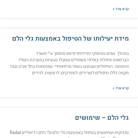
קרא עוד »
מידת יעילותו של הטיפול באמצעות גלי הלם
במהלך שנים בעיסוקי כפיזיותרפיסט מוסמך ע"י משרד
הברחאות טיפלתי באלפי מטופלים שסבלו מבעיות במערכת השלד
והתנועה. הטיפולים שבוצעו בשתי מרפאותיי שנמצאות בתל אביב ובגני
תקווה כללו טיפולים לשרירים, למפרקים, לרצועות, לגידים
קרא עוד »
גלי הלם – שימושים
טכניקות ושימושים בטיפול באמצעות גלי הלם גלי הלם רדיאליים Radial