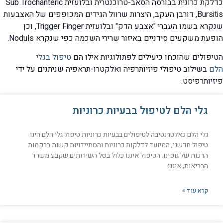
כדלקת כרונית בבורסה הסאב-טרוכנטרית ובלועזית Sub Trochanteric
Bursitis, דורבן העקב, היצרות שרוול הגידים המכופפים של האצבעות
שנקרא בשמו העברי "אצבע הדק" ובלועזית Trigger Finger, וכן
הופעת משקעים סידניים באיזור שרירי השכמה כפי שנקרא Noduls.
הטיפולים שהוכחו כיעילים לפתולוגיות אילו הם
טיפול בגלי
הלם
בשילוב טיפולי פיזיותרפיה ואלקטרו-תראפיה שניתנים על ידי
פיזיותרפיסט.
גלי הלם לטיפול בבעיות כרוניות
גלי הלם כאלטרנטיבה לטיפולים בבעיות כרוניות טיפול גלי הלם הינו
טיפול חדשני, המיועד לדלקות כרוניות והסתיידויות קשות ברקמות
הרכות של גופינו. הטיפול איננו כלול בסל השירותים שקבע משרד
הבריאות, איננו
קרא עוד »