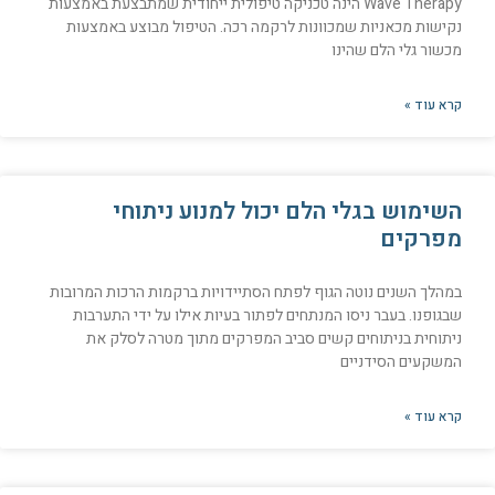
Wave Therapy הינה טכניקה טיפולית ייחודית שמתבצעת באמצעות
נקישות מכאניות שמכוונות לרקמה רכה. הטיפול מבוצע באמצעות
מכשור גלי הלם שהינו
קרא עוד »
השימוש בגלי הלם יכול למנוע ניתוחי
מפרקים
במהלך השנים נוטה הגוף לפתח הסתיידויות ברקמות הרכות המרובות
שבגופנו. בעבר ניסו המנתחים לפתור בעיות אילו על ידי התערבות
ניתוחית בניתוחים קשים סביב המפרקים מתוך מטרה לסלק את
המשקעים הסידניים
קרא עוד »