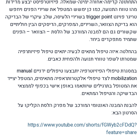
התחתונה קדימה-אחורה ימינה-שמאלה. פיזיוטרפיסט יבצע מדידות
מהו טווח התנועה, כמו כן ימשש המטפל את שרירי הפנים ויחפש
טריגר פוינט trigger point בשרירי הלעיסה, שלב עיקרי של הבדיקה
הוא בדיקת הצוואר, השרירים, המפרקים, הדיסקים הבין חוליתיים
שקשורים גם הם למבנה המורכב של הלסת – הצוואר – הפנים
שתמיד מתפקדים ביחד.
בהחלטה איזה טיפול מתאים לבעיה יתאים טיפול פיזיותרפיה
שמטרתו לשפר טווחי תנועה ולהפחית כאבים.
במסגרת טיפולי הפיזיוטרפיה יתבצעו טיפולים ידניים manual
mobilization לצד טיפולי אלקטרותראפיה מתאימים, המטפל יצייד
את המטופל בתרגילים שיותאמו באופן אישי בכפוף לממצאי
הבדשיקה והטיפול המתאים.
להבנת המבנה האנטומי המורכב של מפרק הלסת הקליקו על
הסרטון הבא:
https://www.youtube.com/shorts/fGWyb2cFDdQ?
feature=share