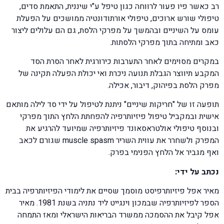
רב כאשר פיו פעור לרווחה כגון טיפל ע"י שיננית, התאמת סדים,
טיפולי שורש ארוכים, טיפולי אורתודונטיה ממושכים על הפעלת
עומס על השיניים ובהמשך על מפרקי הלסת, גם הם עלולים ליצור
כאב ומתיחה בתוך מפרקי הלסתות.
במקרים מסוימים לאחר התערבות כירורגית לאחר הסרת הסד
המקבע תיווצר הגבלת תנועה ניכרת ואי יכולת הפעלה תקינה של
מפרק הלסת בפיהוק, דיבור, אכילה.
תופעה זו של "חריקות שיניים" ניתנת לטיפול על ידי סד לילה מותאם
אישית ובמקביל טיפול פיזיותרפיה להפחתת הלחץ התוך מפרקי
ובנוסף טיפולי אולטראסאונד פיזיותרפיה שמיועד להרגיע את
המפרק ולשחרר את עווית השריר muscle spasm שגורם לכאב
ואף מגביר אל הלחץ הפנימי בפרק.
נכתב על ידי:
מאיר אפל פיזיותרפיסט מוסמך שסיים את לימודי הפיזיותרפיה בבית
הספר לפיזיותרפיה שבמכון וינגייט ליד נתניה בשנת 1981. מאיר
אפל קיבל את ההסמכה ממשרד הבריאות הישראלי ומאז התמחה