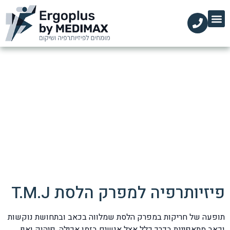
הקליניקות שלנו
השירותים שלנו
עמוד הבית
מידע מקצועי
מפרק הלסת
דף הבית
»
מפרק הלסת
פיזיותרפיה למפרק הלסת T.M.J
תופעה של חריקות במפרק הלסת שמלווה בכאב ובתחושת נוקשות
וכאב מתאפיינת בדרך כלל אצל אנשים בזמן אכילה, פיהוק ואף