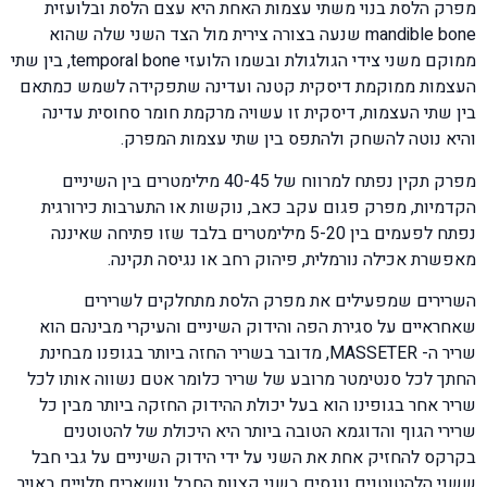
מפרק הלסת בנוי משתי עצמות האחת היא עצם הלסת ובלועזית
mandible bone שנעה בצורה צירית מול הצד השני שלה שהוא
ממוקם משני צידי הגולגולת ובשמו הלועזי temporal bone, בין שתי
העצמות ממוקמת דיסקית קטנה ועדינה שתפקידה לשמש כמתאם
בין שתי העצמות, דיסקית זו עשויה מרקמת חומר סחוסית עדינה
והיא נוטה להשחק ולהתפס בין שתי עצמות המפרק.
מפרק תקין נפתח למרווח של 40-45 מילימטרים בין השיניים
הקדמיות, מפרק פגום עקב כאב, נוקשות או התערבות כירורגית
נפתח לפעמים בין 5-20 מילימטרים בלבד שזו פתיחה שאיננה
מאפשרת אכילה נורמלית, פיהוק רחב או נגיסה תקינה.
השרירים שמפעילים את מפרק הלסת מתחלקים לשרירים
שאחראיים על סגירת הפה והידוק השיניים והעיקרי מבינהם הוא
שריר ה- MASSETER, מדובר בשריר החזה ביותר בגופנו מבחינת
החתך לכל סנטימטר מרובע של שריר כלומר אטם נשווה אותו לכל
שריר אחר בגופינו הוא בעל יכולת ההידוק החזקה ביותר מבין כל
שרירי הגוף והדוגמא הטובה ביותר היא היכולת של להטוטנים
בקרקס להחזיק אחת את השני על ידי הידוק השיניים על גבי חבל
ששני הלהטוטנים נוגסים בשני קצוות החבל ונשארים תלויים באויר.