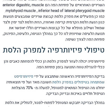
השרירים האחראיים על פתיחת הפה הם anterior digastric, muscle
mylohyoid muscle , inferior head of lateral pterygoid muscle.
כמו כן מפעילים את מפרק הלסת קבוצת שרירים שמבצעים תנועות
כגון הנעת הלסת הקדמית קדימה ואחורה, הזזת הלסת לצד ימין ולצד
שמאל ושילוב מופלא של כל קבוצות השרירים הללו יאפשר את
תנועת הלעיסה שחיונית לנו כל כך במהלך הנגיסה, הלעיסה, הפיהוק,
פתיחת הפה לצורך נשימה.
טיפולי פיזיותרפיה למפרק הלסת
פיזיותרפיה יכולה לעזור למפרק הלסת הן ככלי להפחתת כאבים והן
ככלי להגדלת טווח התנועה בזמן פתיחת הפה.
בדיקת הפיזיותרפיה הראשונה שתתבצע על ידי
פיזיותרפיסט
שמתמחה בטיפולים במפרק הלסת
חשובה מאד ועל פי תוצאותיה
יוחלט מה הטיפול המתאים למטופל, למעלה מ- 70% מהצלחת
הטיפול תלויים באיכות ובדיוק הבדיקה.
במהלך הבדיקה יתבקש המטופל לפתוח-לסגור, להחליק את הלסת