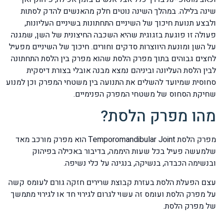
שינה בלילה. במהלך השינה נוטים חלק מהאנשים להדק לסתות
ולבצע תנועת חיכוך של השיניים התחתונות בשיניים העליונות,
פעולה זו פוגעת בזגוגית שהיא השכבה החיצונית של השן, שמגנה
על השן ומונעת היווצרות סדקים וחורים. חיכוך של השיניים מפעיל
לחצים גבוהים בתוך מפרק הלסת שהוא מפרק בין הלסת התחתונה
לבין הלסת העליונה וביניהם נמצא מבנה אובלי בצורת דיסקית
סחוסית שמיועד להשלים את התנועה בין משטחי המפרק וכן למנוע
שחיקת הסחוס של משטחי המפרק הפנימיים.
מהו מפרק הלסת?
מפרק הלסת Temporomandibular Joint הוא מפרק מורכב מאד
שלמעשה פעיל בכל שעות היממה, בדיבור באכילה בפיהוק
ובנשימה הכבדה, בנשיקה, בנגינה על כלי נשיפה.
עצם הפעלת הלסת בעזרת קבוצת שרירים חזקה גורם לעומס קשה
על מפרק הלסת ועומס זה עשוי לגרום לגירוי חד או לגירוי מתמשך
של מפרק הלסת.