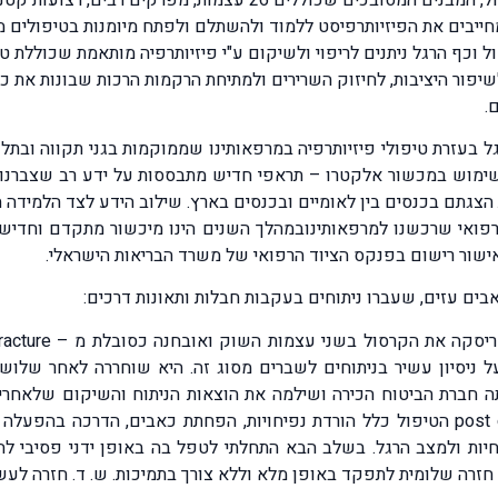
ייבים את הפיזיותרפיסט ללמוד ולהשתלם ולפתח מיומנות בטיפולים מ
 וכף הרגל ניתנים לריפוי ולשיקום ע"י פיזיותרפיה מותאמת שכוללת טכ
שיפור היציבות, לחיזוק השרירים ולמתיחת הרקמות הרכות שבונות את 
.
 בעזרת טיפולי פיזיותרפיה במרפאותינו שממוקמות בגני תקווה ובתל
 שימוש במכשור אלקטרו – תראפי חדיש מתבססות על ידע רב שצברנו ה
 הצגתם בכנסים בין לאומיים ובכנסים בארץ. שילוב הידע לצד הלמידה
פואי שרכשנו למרפאותינובמהלך השנים הינו מיכשור מתקדם וחדיש 
ם עזים, שעברו ניתוחים בעקבות חבלות ותאונות דרכים:
ל ניסיון עשיר בניתוחים לשברים מסוג זה. היא שוחררה לאחר שלוש
 חברת הביטוח הכירה ושילמה את הוצאות הניתוח והשיקום שלאחריו.
התחלתי בטיפול שמרני שלאחר ניתוח post operative care הטיפול כלל הורדת נפיחויות, הפח
יות ולמצב הרגל. בשלב הבא התחלתי לטפל בה באופן ידני פסיבי לה