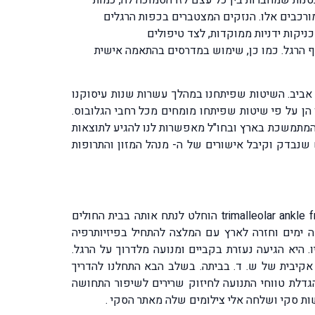
ורכבים אלו. הנזקים המצטברים בכפות הרגלים
ניקות ידניות ממוקדות, לצד טיפולים
כף הרגל. כמו כן, שימוש במדרסים בהתאמה אישית
 אביב. השיטות שפיתחנו במהלך עשרות שנות עיסוקנו
ן על פי שיטות שפיתחו מומחים מכל רחבי הגלובוס.
 המתמשכת בארץ ובחו"ל מאפשרות לנו להגיע לתוצאות
שנבדק וקיבל אישורים של ה- מנהל המזון והתרופות
ש. ד. בת 46 הייתה מעורבת בתאונת סקי בשוויץ. היא ריסקה את הקרסול בשני עצמות השוק ואובחנה כסובלת מ – trimalleolar ankle fracture הוחלט לנתח אותה בבית החולים
ה ימים וחזרה לארץ עם המלצה להתחיל בפיזיותרפיה
 היא הגיעה נעזרת בקביים ומנועה מלדרוך על הרגל.
תת כאבים, הדרכה בהפעלה אקיבית של ש. ד. בביתה. בשלב הבא התחלנו להדריך
גדלת טווחי התנועה לחיזוק שרירים לשיפור התחושה