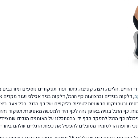
החיים. הליכה, ריצה, קפיצה, ניתור ועוד תפקודים נוספים ומורכבים מ
ב
, דלקות בגידים וברצועות כף הרגל, דלקות בגיד אכילס ועוד מקרים 
סים ובטכניקות חדשניות לטיפול בליקויים של כף הרגל. בכל צעד, רי
וח. כף הרגל בנויה באופן זהה לכף היד ולמעשה מאפשרת תפקוד זהה
יכולת כף הרגל לתפקד ככף יד. בהסתכלנו על האומנים הנכים שמציירי
נכי תרופת הדלטומיד מסוגלים להפעיל את כפות הרגליים שלהם ביתר י
האנטומיה והקינזיולוגיה המורכבות של כף הרגל והקרסול, המבנים המסוב