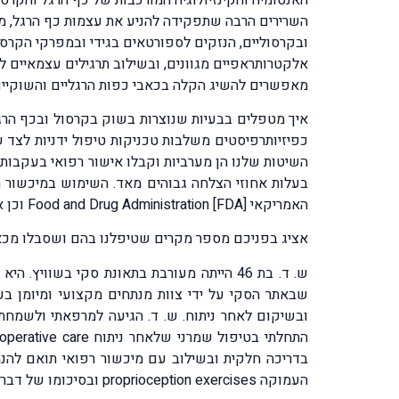
השרירים הרבה שתפקידה להניע את עצמות כף הרגל, מח
ובקרסוליים, הנזקים לספורטאים בגידי ובמפרקי הקרסול
אלקטרותראפיים מגוונים, ובשילוב תרגילים עצמאיים ל
מאפשרים להשיג הקלה בכאבי כפות הרגליים והשוקיים
איך מטפלים בבעיות שנוצרות בשוק בקרסול ובכף הרגל
כפיזיותרפיסטים משלבות טכניקות טיפול ידניות לצד
השיטות שלנו הן מערביות וקבלו אישור רפואי בעקבות
בעלות אחוזי הצלחה גבוהים מאד. השימוש במיכשור ר
האמריקאי Food and Drug Administration [FDA] וכן אישור רישום בפנקס הציוד הרפואי של משרד הבריאות הישראלי.
אציג בפניכם מספר מקרים שטיפלנו בהם ושסבלו מכאבי
שבאתר הסקי על ידי צוות מנתחים מקצועי ומיומן בע
ובשיקום לאחר ניתוח. ש. ד. הגיעה למרפאתי ולשמחתה
בדריכה חלקית ובשילוב עם מיכשור רפואי תואם להנח
העמוקה proprioception exercises ובסיכומו של דבר חזרה שלומית לתפקד באופן מלא וללא צורך בתמיכות. ש. ד. חזרה לעשות סקי ושלחה אלי צילומים שלה מאתר הסקי .