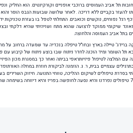
מלי ברחובות תל אביב העמוסים ברוכבי אופניים וקורקינטים. הוא החליק ו
 להעזר בקביים ללא דריכה . לאחר שלושה שבועות הגבס הוסר והוא ה
כף רגל נפוחים, נוקשים וכואבים. התחלתי לטפל בו בעזרת טכניקות יד
אונד שיקומי ממוקד לרצועה שהוא מתח ושזיהיתי שהיא דלקתי ובצקת
ים בתל אביב העמוסה והלחוצה.
שלה שיחקה ברידג' טיילה בארץ ובחו"ל טיפלה בנכדיה עד שמעדה ברחוב על
ה לביתה עם המלצה לטיפול פיזיותראפי בביתה ואחר כך במסגרת מכון הפיז
תרגילים עצמיים בבית, ר. ג. הוזמנה לביקורת חוזרת במחלה האורתופ
תי בסדרת טיפולים לשיקום ההליכה, טווחי התנועה. חיזוק השרירים 
במכשירים רפואיים שהתאימו לבעייתה של רחל. לאחר 7 טיפולים נפרדנו והיא נסעה לחופשה בפריז 