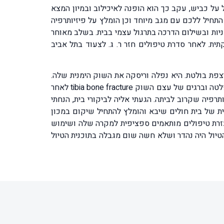
נפל על כביש, עקב כך הוא הופנה לאיכילוב ובמיון המצא
תחיל ללכם עם מגב מיוחד וכן הומלץ על פיזיותרפיה
ניות ובשילום הדרכה בתרגול עצמי בבית. בשלב מאוחר
ית. לאחר סדרת טיפולים חזר ר. ג. לצעוד בתל אביב
 מרצפת בולטת. היא נפלה וריסקה את השוק הימנית שלה.
היא הגיעה עם אמבולנס מגן דוד אדום לבית חולים שיבא תל השומר ומיד הוכנה לחדר ניתוח שבו בוצע ניתוח של קיבוע עם פלטה וברגים של עצם השוק tibia bone fracture לאחר
יותרפיה שקרוב לביתה. הגעתי אליה לביקורי בית, הנחתי
דית של בית חולים שיבא והומלץ להתחיל שיקום במכון
בעזרת טיפולים מותאמים ספציפית למקרה שלה ושימוש
והיא דיווחה בשימחה שהטיול היה נהדר ושלא חשה שום מגבלה בתוכנית הטיול