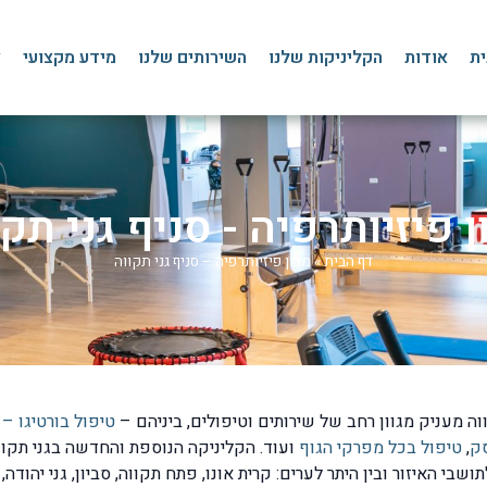
ית
אודות
הקליניקות שלנו
השירותים שלנו
מידע מקצועי
צ
ן פיזיותרפיה - סניף גני תקו
דף הבית
»
מכון פיזיותרפיה – סניף גני תקווה
וה מעניק מגוון רחב של שירותים וטיפולים, ביניהם –
טיפול בורטיגו –
ק
,
טיפול בכל מפרקי הגוף
ועוד. הקליניקה הנוספת והחדשה בגני תקו
שבי האיזור ובין היתר לערים: קרית אונו, פתח תקווה, סביון, גני יהודה, 