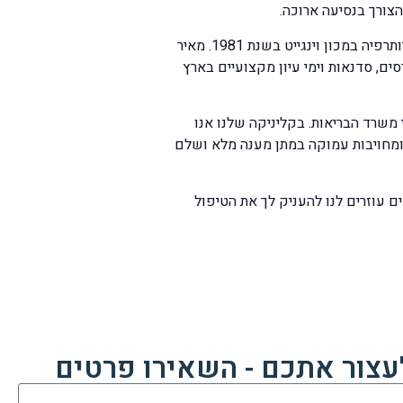
הצורך בנסיעה ארוכה.
, פיזיותרפיסט מוסמך ועתיר ניסיון, אשר סיים את לימודיו בבית הספר לפיזיותרפיה במכון וינגייט בשנת 1981. מאיר
ם, סדנאות וימי עיון מקצועיים בארץ
פיסטים בארגופלוס הינם בעלי תואר B.P.T ומוסמכים על ידי משרד הבריאות. בקליניקה שלנו אנו
 ומחויבות עמוקה במתן מענה מלא ושלם
 עוזרים לנו להעניק לך את הטיפול
עצור אתכם - השאירו פרטים