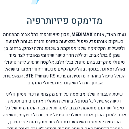
מדימקס פיזיותרפיה
נעים מאוד, אנחנו
MEDIMAX
, מכון פיזיותרפיה בתל אביב המתמחה
בשיקום אורתופדי, טיפול בפציעות ספורט וחזרה בטוחה לתנועה
ולפעילות. הקליניקה שלנו ממוקמת בשכונת נחלת יצחק, ברחוב בן
שמן 6 בתל אביב, וכוללת חדר כושר שיקומי מאובזר לצד ציוד
טיפולי מתקדם, בהם טיפול בגלי הלם, אלקטרותרפיה, לייזר טיפולי
ואולטרסאונד. בנוסף, בקליניקה קיים מכשור ייחודי מסוגו בישראל,
הכולל טיפול בתהודה מגנטית ומערכת BTE Primus RS, המאפשרת
אבחון, תרגול ושיקום פונקציונלי מתקדם.
שיטת העבודה שלנו מבוססת על ידע מקצועי עדכני, ניסיון קליני
וגישה אישית לכל מטופל. בתחילת התהליך אנחנו בונים תוכנית
טיפול ושיקום מותאמת למצב, למטרות ולקצב ההתקדמות של כל
אחד. לאורך הדרך אנחנו משלבים טיפול ידני, תרגול שיקומי, חשיפה
הדרגתית לעומסים ושימוש בטכנולוגיות מתקדמות לפי הצורך,
במטרה להפחית כאב, לשפר תפקוד ולחזור לשגרה בצורה יעילה,