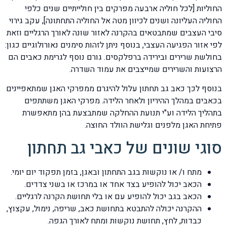
החוליות [לכל חוליה ארבעה מפרקים בין חולייתיים שנים כלפי
החוליה העליונה ושנים לכיוון מטה אל החוליה התחתונה], עקב גירוי
סיבי העצבים שמתבטאים בהקרנה לאזור שונה לאורך הרגליים וזאת
לפי אזור הפגיעה העצבי, בנוסף ניתן לזהות סימנים נאורולוגיים כגון:
בחולשת שרירים ובירידה ברפלקסים. גורם נוסף לגרימת כאבים הם
הרצועות והשרירים שמייצבים את עמוד השדרה.
בנוסף לכך כאב גב תחתון עלול להיגרם ממפרקי האגן שמתאפיינים
בכאבים במהלך ההיריון ולאחר הלידה. מפרקי האגן משתתפים
בתהליך הלידה וע"י תנועת ההחלקה שמתבצעת בהן מתאפשרת
פתיחת האגן מלפנים וגלישת הוולד החוצה.
סוגי שונים של כאבי גב תחתון
מתח ו/ או נוקשות בגב התחתון ובאגן, בזמן תפקוד יום יומי.
הכאב יכול להופיע בצד אחד או במרכז או בשני צדדים.
הכאב בגב יכול להופיע עם או בלי תחושת הקרנה לרגליים.
ההקרנה יכולה להתבטא בתחושת כאב, שריפה, נימול, עקצוץ,
כבדות, לחץ, תחושת נוקשות ומתח לאורך הגפה.