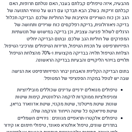
מהבעיה, איזה טיפולים קבלתם בעבר, האם נטלתם תרופות, האם
קבלתם זריקות. בשלב הבא תבדקו עם דגש על טווחי התנועה של
הגב וכן כוח השרירים והיציבות של החוליות שלכם. הבדיקה תכלול
בדיקה ניאורולוגית, בדיקת רפלקסים כוח שרירים ותחושה של
הרגלים לשלול פגיעה עצבית, וכן בדיקה במישוש של תנועתיות
המפרקים של חוליות הגב שלכם. ובתום הבדיקה יחליט
הפיזיותרפיסט על תכנית הטיפול, תדירות הטיפולים ומרכיבי הטיפול.
הצלחת הטיפול תלויה בבדיקה מקצועית ו-70% מהצלחת הטיפול
תלויים בזיהוי הליקויים והבעיות בבדיקה הראשונה.
בתום הבדיקה הקלינית והאבחון יבחר הפיזיותרפיסט את הגישה
שבה יש לטפל במקרה הספציפי של המטופל:
טיפולים מנואלים ידניים עדינים שכוללים מוביליזציות
ומניפולציות ממוקדות לרקמה הרלוונטית, קימות שיטות
שונות: שיטת מייטלנד, שיטת מקנזי, שיטת אדווארד בריאן,
שיטת סיריאקס כל שיטה הייחוד והרקמה שלה.
טיפולים אלקטרו-תראפיים מגוונים : גירויים חשמליים
בתדרים שונים, טיפול אולטרא סאונד, טיפולי חימום או קירור