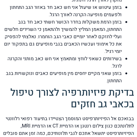
בזמן עיטוש או שיעול אני חש כאב חד באזור הגב התחתון
ולפעמים מופיעה הקרנה לאורך הרגל.
בזמן הרמת משקלות בחדר הכושר חשתי כאב חד בגב
התחתון, המאמן המליץ להמשיך ולהתאמן כי השרירים חלשים
ועלי לחזקם לאחר יומיים כאבי הגב הוחמרו. נאלצתי להפסיק
את כל אימוני ועכשיו הכאבים בגבי מופיעים גם בתפקוד יום
יומי רגיל.
בשירותים כשאני לוחץ ומתאמץ אני חש כאב מותני והקרנה
לרגל.
בזמן שאני מקיים יחסים מין מופיעים כאבים ונוקשויות בגב
התחתון.
בדיקת פיזיותרפיה לצורך טיפול
בכאבי גב חזקים
בבואכם אל הפיזיותרפיסט המוסמך הצטיידו בתיעוד רפואי רלוונטי
לתלונתכם כגון צילום רנטגן או הדמיית CT או הדמיית MRI,
הפיזיותרפיסט יתשאל אתכם לגבי תלונותיכם, כמה זמן אתם סובלים