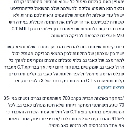
יתעניין האם קבלתם טיפול כל שהוא תרופתי, פיזיותרפי קודם
וכיצד הוא השפיע עליכם. להשלמת שלב התשאול פיזיותרפיסט
ישאל עוד שאלות רלוונטיות שלפעמים נראות לכם מוזרות ולא
קשורות לבעייתכם אך הן ישלימו את התמונה הכוללת. במידה ויש
עמכם בדיקות רלוונטיות שבצעתם כגון צילומי רנטגן C.T M.R.I
E.M.G עליכם להביאם לבדיקה הראשונה.
כיום קיימות שיטות רבות להדמיית הגב אך מתברר שלא נמצא קשר
ישיר בין עוצמתן של התלונות לבין ממצאי הבדיקה. מטופל יכול
לתאר מצב של כאבי גב בלתי נסבלים צורבים ומקרינים לאורך כל
הרגל כאבי גב שמקשים בתפקוד היום יומי, אך בבדיקת C.T מתברר
שבלט הדיסק מינימלי ולהפך תלונות על כאבי גב קלים ומנדנדים
קלות ותוצאות ה- C.T מדגימות נזק נרחב של 3 בלטי דיסק או
פריצת דיסקוס
.
"במחקר בארצות הברית בקרב 700 משתתפים גברים ונשים בני 35-
70 שנה, משתתפי המחקר דיווחו שלא חשו מעולם כאבי גב. לכל
המשתתפים במחקר בוצע C.T של חוליות עמוד השדרה והתברר כי
ל-91% מהנבדקים יש לפחות בלט ו/או פריצת דיסק אחד. כאמור
אף אחד מהנבדקים לא הרגיש כאב מימיו".