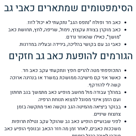
הסימפטומים שמתארים כאבי גב
כאב חד ופולח "נתפס הגב" נתקעתי לא יכול לזוז.
כאב מוקרן בצורת עקצוץ, נימול, שריפה, לחץ, תחושת כאב
"מושך", כאילו שהאזור נרדם.
כאבי גב עם בקושי בהליכה, בירידה ובעליה במדרגות.
הגורמים להופעת כאב גב חזקים
התכופפתי מטה להרים חפץ ונתקעתי עקב כאב חד.
כאשר אני קם מישיבה ממושכת במשרד או בנהיגה ארוכה
קשה לי להזדקף.
במהלך עבודה מול מחשב מופיע כאב מתמשך בגב תחתון
ועם הזמן אינני מסוגל למצוא תנוחת הרפיה.
בבוקר ביציאה מהמיטה הגב נוקשה ואני מתקשה בזמן
צחצוח שיניים.
לפני שבועיים הופיע כאב גב שהוקל עקב נטילת תרופות
משככות כאבים, לאחר זמן מה חזר הכאב ובנוסף הופיע כאב
מוקרן לאורך הרגל הימנית.