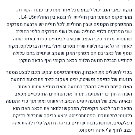
מקור כאבי הגב יכול לנבוע מכל אחד ממרכיבי עמוד השדרה,
מהדיסקוס המותני הבין חולייתי, לדוגמא בין החוליותL4-L5 ,
מהמפרקים הקטנים שבין החוליות, לכל חוליה יש ארבעה מפרקים
שני מפרקים כלפי החוליה שמעל ושני מפרקים כלפי החוליה
שמתחת, מגירוי סיבי העצב שבאים לביטויים כגירוי באזור שונה
לאורך הרגל או בחולשת שריר מסוים ואולי בירידה ברפלקס. מקור
נוסף של כאבי גם הם מפרקי האגן שעקב שינויים בהם עלולה
להופיע הגבלת תנועה מלווה בכאב מקומי ואף בכאב מוקרן.
בכדי להשלים את האבחון, הפיזיותרפיסט יבקש מכם לבצע מספר
תנועות של כפיפה ופשיטה, יביט ויעקוב כיצד מתבצעת התנועה
האם קיימת סטייה במהלך התנועה והאם מופיע עיוות בעמוד
השדרה תוך כדי התנועה, ימדוד את הטווחים החופשיים מכאב
ובאיזה שלב של תנועה יופיע הכאב הראשוני ומתי תוך כדי התנועה
הכאב יגבר לכאב מקסימלי, תתבקשו לתאר את הכאב האם הוא
רלוונטי לתלונתכם. הפיזיותרפיסט יבצע בדיקה שתכלול בדיקת
רפלקסים, תחושה, וכוח שרירים בדיקה זו תקל עליו לזהות איזה
עצב לחוץ ע"י איזה דיסקוס.