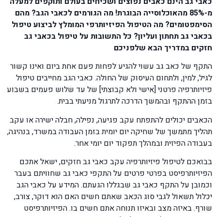
כאבי גב הינם כאבים נפוצים ושכיחים בעולם ותוקפים למעלה
מ-85% מהאוכלוסייה הבוגרת! מה הגורמים לכאבי הגב? מהם
הסימפטומים? מה הטיפול הפיזיותרפי המומלץ לביצוע טיפול
בכאבי גב תחתון ועליון? כל התשובות על טיפול בכאבי גב
חזקים במדריך הבא שלפניכם
התקף של כאב גב עשוי להגיע לפחות פעם אחת ביום ואינו קשור
לגיל, למין, ולתחום העיסוק של החולה. כאבי הגב מחייבים טיפול
פיזיותרפיה פרטני [אישי ולא קבוצתי] של עד שלוש פעמים בשבוע
בזמן ההתקף ובהמשך הדרכה לתרגול מניעתי בבית.
הכאבים יכולים להתפתח עקב פגיעה, נפילה, חבלה ישירה או עקב
תהליך מתמשך של שחיקה יום יומית בזמן העבודה במשרד, בנהיגה,
בעבודה הפיזית ובמהלך תפקוד יום יומי אחר.
בבואכם לטיפול פיזיותרפיה עקב כאבי גב חזקים, ישאל אתכם
הפיזיותרפיסט בפרטי פרטים על התקפי כאבי גב שחוויתם בעבר
וכמובן על התקף כאבי גב שבגללו הגעתם. המידע על כאבי הגב
יכלול תשאול לגבי סוג הכאב שאתם חשים האם הוא דוקר, צורב,
שורף. באיזה מצב ובאיזו תנוחה אתם חשים בו. הפיזיותרפיסט