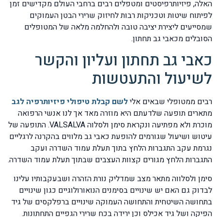
האלה, פיזיותרפיסטים ומטפלים רבים ברחבי העולם מקדישים זמן
לפיתוח שיטות וטכניקות רבות לחיזוק שרירי הבטן העמוקים
שמסייעים ליצירת יציבה טובה ולהחלמה מלאה של המטופלים
הסובלים מכאבי גב תחתון.
כאבי גב תחתון ועליון והקשר
לשיעול והתעטשות
רבים ממטופלי שבאים אלי
לשם קבלת טיפולי פיזיותרפיה לגב
מתארים תופעה שלדעתם היא מוזרה מאד אך לנו אנשי הרפואה
מוכרת ולא מפתיעה ונקראת סימן ולסלוה VALSALVA. התופעה של
עיטוש ושיעול שגורמים להופעת כאבי גב מלווים בהקרנה לרגליים
נגרמת עקב התגברות הלחץ בתוך תעלת עמוד השדרה ועקב
התגברות הלחץ מגורים קצוות העצבים שבתוך תעלת עמוד השדרה.
סימן ולסלווה מתאר מצב שמדליק נורת הזהרה ושבעקבותיו עלינו
לבדוק גם האם יש שינויים בסימנים הנואורולוגיים כגון שינויים
בתחושה השיטחית והתחושה העמוקה שינויים ברפלקסים של גיד
הפיקה ושל גיד אכילס וכן ירידה בכח שרירי הגפיים התחתונות.