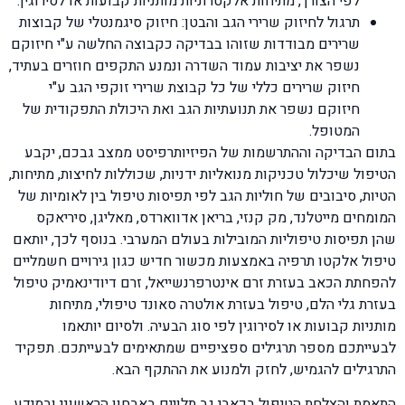
לפי הצורך, מתיחות אלקטרוניות מותניות קבועות או לסירוגין.
תרגול לחיזוק שרירי הגב והבטן: חיזוק סיגמנטלי של קבוצות
שרירים מבודדות שזוהו בבדיקה כקבוצה החלשה ע"י חיזוקם
נשפר את יציבות עמוד השדרה ונמנע התקפים חוזרים בעתיד,
חיזוק שרירים כללי של כל קבוצת שרירי זוקפי הגב ע"י
חיזוקם נשפר את תנועתיות הגב ואת היכולת התפקודית של
המטופל.
בתום הבדיקה וההתרשמות של הפיזיותרפיסט ממצב גבכם, יקבע
הטיפול שיכלול טכניקות מנואליות ידניות, שכוללות לחיצות, מתיחות,
הטיות, סיבובים של חוליות הגב לפי תפיסות טיפול בין לאומיות של
המומחים מייטלנד, מק קנזי, בריאן אדווארדס, מאליגן, סיריאקס
שהן תפיסות טיפוליות המובילות בעולם המערבי. בנוסף לכך, יותאם
טיפול אלקטו תרפיה באמצעות מכשור חדיש כגון גירויים חשמליים
להפחתת הכאב בעזרת זרם אינטרפרנשייאל, זרם דיודינאמיק טיפול
בעזרת גלי הלם, טיפול בעזרת אולטרה סאונד טיפולי, מתיחות
מותניות קבועות או לסירוגין לפי סוג הבעיה. ולסיום יותאמו
לבעייתכם מספר תרגילים ספציפיים שמתאימים לבעייתכם. תפקיד
התרגילים להגמיש, לחזק ולמנוע את ההתקף הבא.
התאמת והצלחת הטיפול בכאבי גב תלויים באבחון הראשוני ובמידע