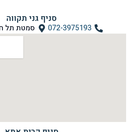
סניף גני תקווה
072-3975193
סמטת תל חי 7, גני תק
סניף קרית אתא