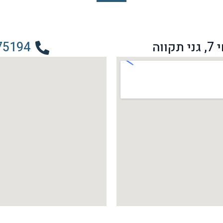
ווה
75194