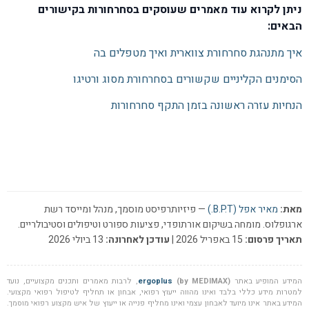
ניתן לקרוא עוד מאמרים שעוסקים בסחרחורות בקישורים
הבאים:
איך מתנהגת סחרחורת צווארית ואיך מטפלים בה
הסימנים הקליניים שקשורים בסחרחורת מסוג ורטיגו
הנחיות עזרה ראשונה בזמן התקף סחרחורות
מאת:
מאיר אפל (B.P.T.)
— פיזיותרפיסט מוסמך, מנהל ומייסד רשת
ארגופלוס. מומחה בשיקום אורתופדי, פציעות ספורט וטיפולים וסטיבולריים.
תאריך פרסום:
15 באפריל 2026 |
עודכן לאחרונה:
13 ביולי 2026
המידע המופיע באתר
(by MEDIMAX)
ergoplus
, לרבות מאמרים ותכנים מקצועיים, נועד
למטרות מידע כללי בלבד ואינו מהווה ייעוץ רפואי, אבחון או תחליף לטיפול רפואי מקצועי.
המידע באתר אינו מיועד לאבחון עצמי ואינו מחליף פנייה או ייעוץ של איש מקצוע רפואי מוסמך.