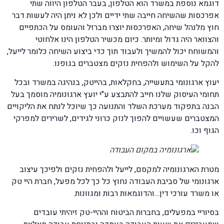
דוגמא נוספת במשרד הוא הטלפון, בעבר הטלפון היווה שתי
אפרכסות שהשיחה חייבה שתי ידיים ולכן לא ניתן היה לעשות דבר
חוץ מלנהל שיחה, האפרכסות יוצרו מברזל והעומס על הכתפיים
והצוואר היה גדול ומיותר. כיום מכשיר הטלפון הינו אלחוטי
והמשוחח יכול להמשיך ולעבוד תוך כדי ביצוע השיחה כלומר לייעל,
להקל על השימוש ולהפחית נזקים מצטברים בגופנו.
יעוץ ארגונומי בתעשייה, בחקלאות, בהייטק, בנהיגה במשרד ובכל
תחומי העיסוק שלנו חייב להתבצע ע"י יועץ ארגונומיה מוסמך בעל
הבנה בתפקוד מערכת השלד והתנועה כך שיוכל לנתח את הליקויים
המצטברים שעשויים להפוך לנזק כרוני לגידים, לשרירים למפרקי
הגוף וכו.
מטרת הארגונומיה למקסם, לייעל ולהפחית נזקים ולפיכך עיצוב
ארגונומי של סביבת העבודה נחוץ כל כך לכל מפעל, חברת היי טק
או משרד עורכי דין…והדוגמאות רבות ומגוונות.
בסיוריי במפעלים, בחברות הביטוח וההיי-טק זיהיתי עובדים