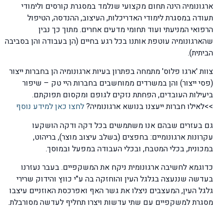
ארגונומיה הינה תחום מקצועי שנלמד במסגרת קורסים ולימודי
תעודה במסגרת לימודי האדריכלות, העיצוב, ההנדסה, הטיפול
הרפואי המניעתי ועוד תחומי מדעים אחרים. מתוך כך נבין
שהארגונומיה עוטפת אותנו בכל רגע בחיים (הן בעבודה והן בסביבה
הביתית).
צוות 'ארגו פלוס' מתמחה בפתרון בעיות ארגונומיה הן בחברות ייצור
(פסי ייצור) והן במשרדים ממוחשבים בחברות היי טק – שיפור
ביעילות העובדים, הפחתת נזקים לגופם ומקסום תפוקתם.
>>לאילו חברות ייעצנו בנושא ארגונומיה?
לחצו כאן למידע נוסף
גם בעזרים שבהם אנו משתמשים בכל דקה ודקה הושקעו
עקרונות ארגונומיים: בחפצים (בשלב עיצוב מוצר), בריהוט,
במכונית, בכלי המטבח, ובכלי העבודה במפעל ובמוסך.
כדוגמא לחשיבה ארגונומית ניקח את המשקפיים. בעבר נעזרנו
בעדשה שננעצה בגלגל העין והוחזקה בה ע"י כווץ והידוק שרירי
גלגל העין, המעצבים ניצלו את גשר האף ואפרכסת האוזניים עיצבו
מסגרת למשקפיים עם שתי עדשות ויצרו תחליף לעדשה מסורבלת.