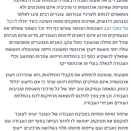
שמעבירים את שעות העבודה בעמדה ובתנוחת עבודה מאלצת
ומעייפת שאיננה ארגונומית כי מרכיביה אינם מתוכננים ולא
מותאמים לגופם ולצרכיי עבודתם. עובדים רבים נהגו לאלתר
הגבהות, דרגשים, תמיכות והתקנים מתוח חשיבה כיצד יוכלו
להקל
על כאבי הגב
השכמות הצוואר שורש כף היד וכו' כשאני שאלתי את
המעסיקים מדוע אינם דואגים לרווחת העובדים, מדוע אינם מבינים
שכל יום מחלה שהעובד נוטל עקב כאבים מצטברים ומתמשכים
עולה יותר משעת ייעוץ ארגונומי התשובה הייתה שההנהלה חוששת
שתאלץ להשקיע כסף רב בהחלפת הריהוט עמדות המחשב וכלי
העבודה לכאלה בעלי תו ארגונומי יקר.
תשובתי ,שנוהגת להפתיע את מקבלי ההחלטות, היא שהדרכה ויעוץ
ארגונומיה אינם מחייבים החלפת ריהוט וציוד כי אם הייעוץ יכלול
כוונון, התאמה ובמיקום טוב יותר של כל מרכיבי מעטפת וסביבות
העבודה וכן אין צורך להיכנס להוצאות מרחיקות לכת בהחלפת
העזרים ואביזרי העבודה.
שיפור נוחות ונוחיות בסביבת העבודה של העובד יעזור לעובד
למקסם את תפוקתו, יאפשר לו לחזור הביתה בסוף יום העבודה עם
פחות כאבים ועם עייפות פחותה תלוי בשלושה מרכיבים: ייעוץ