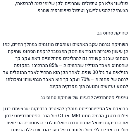
פולשני אלא רק טיפולים שמרניים. לכן שלומי פנה למרפאתי,
הצעתי לו להגיע לייעוץ וטיפול פיזיותרפיה שמרני.
שחיקת סחוס גב
השחיקה נגרמת עקב מאמצים ועומסים מוגזמים במהלך החיים, כמו
כן עישון סיגריות מגביר את הנזק המצטבר לרקמת הסחוס שחיקת
הסחוס שבגב קשורה גם לתהליכים פיזיולוגיים וזאת עקב כך
שהסחוס מאבד מנוזליו שמהווים כ – 85% ממרכיבו בתקופת
הגילאים עד גיל 30 שנים, לאחר מכן הוא מתחיל לאבד מהנוזלים עד
לרמה של פחות מ – 70% ועקב כך הוא מאבד מגמישותו ומיכולתו
למנוע זעזועים ותנועה תוך מפרקית תקינה.
טיפולי פיזיותרפיה לבעיות של שחיקת סחוס גב
בבואכם אל הפיזיותרפיסט מומלץ להצטייד בבדיקות שבצעתם כגון
צילום רנטגן, הדמיה מסוג MRI או CT של הגב. הפיזיותרפיסט יבחן
את הבדיקות וישאל אתכם סדרת שאלות לגבי ההיסטוריה הרפואית
שלכם באופן כללי ושל תלונתכם על כאבי הגב שבגללן הגעתם