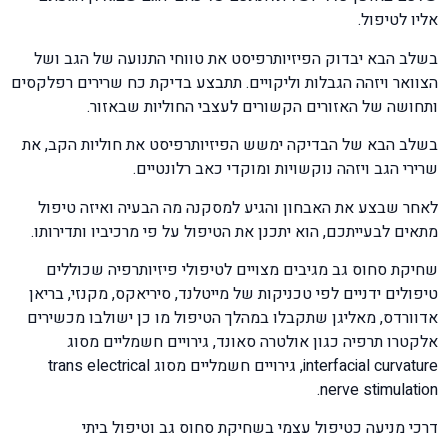
אליו לטיפול.
בשלב הבא יבדוק הפיזיותרפיסט את טווחי התנועה של הגב ושל
הצוואר ויזהה הגבלות וליקויים. תתבצע בדיקת כח שרירים רפלקסים
ותחושה של האזורים הקשורים לעצבי החוליות שבאזור.
בשלב הבא של הבדיקה ימשש הפיזיותרפיסט את חוליות הקב, את
שרירי הגב ויזהה נוקשויות ומוקדי כאב רלונטיים.
לאחר שבצע את האבחון והגיע למסקנה מה הבעיה ואיזה טיפול
מתאים לבעייתכם, הוא יתכנן את הטיפול על פי מרכיביו ותדירותו.
שחיקת סחוס גב מגיבים מצויים לטיפולי פיזיותרפיה שכוללים
טיפולים ידניים לפי טכניקות של מייטלנד, סיריאקס, מקנזי, בריאן
אדוורדס, מאליגן שתקבלו במהלך הטיפול מו כן ישולבו מכשירים
אלקטרו תרפיה כגון אולטרה סאונד, גירויים חשמליים מסוג
interfacial curvature, גירויים חשמליים מסוג trans electrical
nerve stimulation.
דרכי מניעה כטיפול עצמי בשחיקת סחוס גב וטיפול ביתי