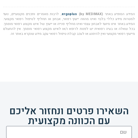
המידע המופיע באתר
(by MEDIMAX)
ergoplus
, לרבות מאמרים ותכנים מקצועיים, נועד
למטרות מידע כללי בלבד ואינו מהווה ייעוץ רפואי, אבחון או תחליף לטיפול רפואי מקצועי.
המידע באתר אינו מיועד לאבחון עצמי ואינו מחליף פנייה או ייעוץ של איש מקצוע רפואי מוסמך.
בכל שאלה או בעיה רפואית יש לפנות לרופא ו/או לאיש מקצוע רפואי מוסמך. אין להתעלם
מייעוץ רפואי מקצועי ואין להימנע או לעכב קבלת טיפול רפואי עקב מידע שנקרא באתר זה.
השאירו פרטים ונחזור אליכם
עם הכוונה מקצועית