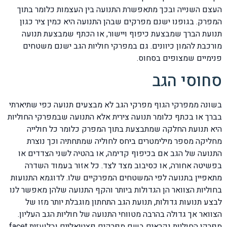
העצם השנייה ובכך מתאפשרת התנועה בין העצמות כלומר בתוך
המפרק. בגופנו ישנם מפרקים שבהן התנועה היא כמין ציר כגון
תנועת הברך שמבצעת כיפוף ויישור, או הכתף שמבצעת תנועה
מורכבת להמון כיוונים. גם במפרקי חוליות הגב ישנם משטחים
פנימיים שמצופים בסחוס.
סחוסי הגב
בשונה ממפרקי הגוף מפרקי הגב לא מבצעים תנועה כפי שתיארתי
בברך או בכתף כלומר תנועה צירית אלא התנועה שבמפרקי החוליות
היא תנועת החלקה שמתבצעת בתוך המפרק כלומר כל חולייה
מחליקה מספר מילימטרים ביחס לחוליה שמתחתיה וכך נוצרת
התנועה של הגב אם בכיפוף קדימה, או בהטיה לשני הצדדים או
בפשיטה אחורה, או כסיבוב מצד לצד. כל אזור בעמוד השדרה
מתאפיין בתנועה לפי המשטחים המפרקיים שלו. לדוגמא התנועות
בחוליות הצוואר הן הגדולות ביותר והקף התנועה שלהן מאפשר לנו
לבצע תנועות גדולות, תנועת הגב התחתון מוגבלת יותר מזו של
הצוואר אך גדולה בהרבה מטווחי התנועה של חוליות הגב העליון.
מפרקי החוליות נקראים בשם מפרקים פצטיאליים ובלועזית facet