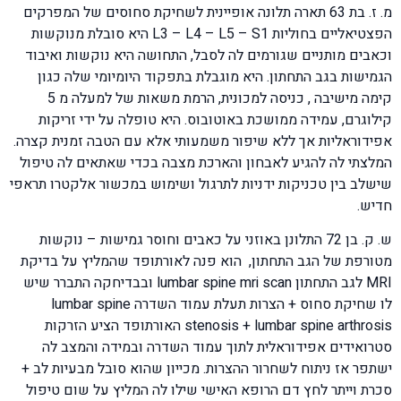
מ. ז. בת 63 תארה תלונה אופיינית לשחיקת סחוסים של המפרקים
הפצטיאליים בחוליות L3 – L4 – L5 – S1 היא סובלת מנוקשות
וכאבים מותניים שגורמים לה לסבל, התחושה היא נוקשות ואיבוד
הגמישות בגב התחתון. היא מוגבלת בתפקוד היומיומי שלה כגון
קימה מישיבה , כניסה למכונית, הרמת משאות של למעלה מ 5
קילוגרם, עמידה ממושכת באוטובוס. היא טופלה על ידי זריקות
אפידוראליות אך ללא שיפור משמעותי אלא עם הטבה זמנית קצרה.
המלצתי לה להגיע לאבחון והארכת מצבה בכדי שאתאים לה טיפול
שישלב בין טכניקות ידניות לתרגול ושימוש במכשור אלקטרו תראפי
חדיש.
ש. ק. בן 72 התלונן באוזני על כאבים וחוסר גמישות – נוקשות
מטורפת של הגב התחתון, הוא פנה לאורתופד שהמליץ על בדיקת
MRI לגב התחתון lumbar spine mri scan ובבדיחקה התברר שיש
לו שחיקת סחוס + הצרות תעלת עמוד השדרה lumbar spine
stenosis + lumbar spine arthrosis האורתופד הציע הזרקות
סטרואידים אפידוראלית לתוך עמוד השדרה ובמידה והמצב לה
ישתפר אז ניתוח לשחרור ההצרות. מכייון שהוא סובל מבעיות לב +
סכרת וייתר לחץ דם הרופא האישי שילו לה המליץ על שום טיפול