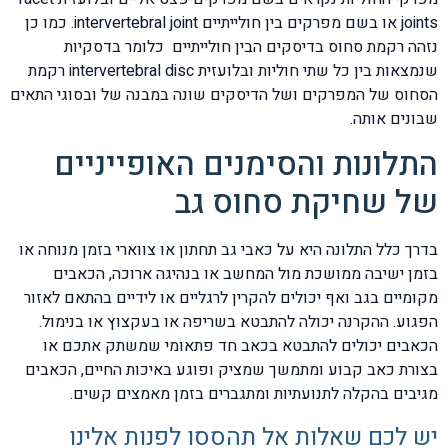
joints או בשם מפרקים בין חולייתיים intervertebral joint. כמו כן
נזהה רקמת סחוס בדיסקים הבין חולייתיים כלומר בדסקיות
שנמצאות בין כל שתי חוליות ובלועזית intervertebral disc רקמת
הסחוס של המפרקים ושל הדיסקים שונה במבנה של ובסוגי התאים
שבונים אותה.
התלונות והסימנים האופייניים
של שחיקת סחוס גב
בדרך כלל התלונה היא על כאבי גב תחתון או צווארי בזמן מנוחה או
בזמן ישיבה ממושכת מול המחשב או בנהיגה ארוכה, הכאבים
מקומיים בגב ואף יכולים להקרין לרגליים או לידיים בהתאם לאזור
הפגוע. ההקרנה יכולה להתבטא בשריפה או בעקצוץ או בנימול.
הכאבים יכולים להתבטא בכאב חד פתאומי שמשתק אתכם או
בצורת כאב קבוע ומתמשך שמציק ופוגע באיכות החיים, הכאבים
מגיבים בהקלה לתנועתיות ומתגברים בזמן מאמצים קשים.
יש לכם שאלות אל תהססו לפנות אלינו