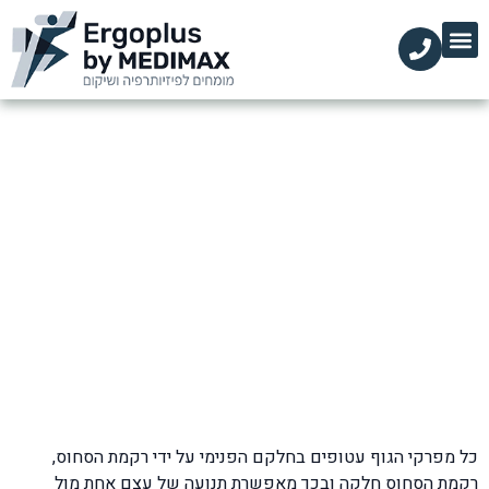
הקליניקות שלנו
השירותים שלנו
עמוד הבית
מידע מקצועי
שחיקת סחוס גב: סיבות, תסמינים
וטיפולי פיזיותרפיה
דף הבית
»
בלוג
»
כאבי גב
»
שחיקת סחוס גב
כל מפרקי הגוף עטופים בחלקם הפנימי על ידי רקמת הסחוס,
רקמת הסחוס חלקה ובכך מאפשרת תנועה של עצם אחת מול