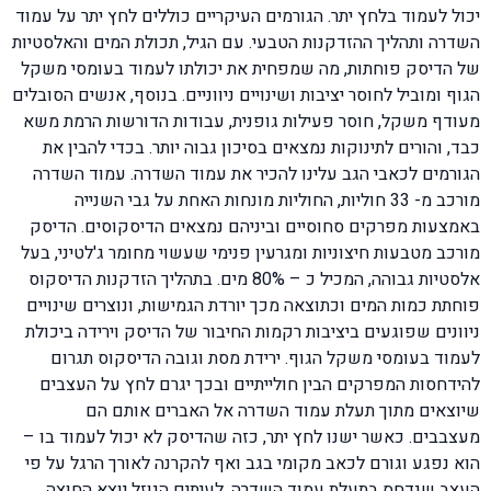
יכול לעמוד בלחץ יתר. הגורמים העיקריים כוללים לחץ יתר על עמוד
השדרה ותהליך ההזדקנות הטבעי. עם הגיל, תכולת המים והאלסטיות
של הדיסק פוחתות, מה שמפחית את יכולתו לעמוד בעומסי משקל
הגוף ומוביל לחוסר יציבות ושינויים ניווניים. בנוסף, אנשים הסובלים
מעודף משקל, חוסר פעילות גופנית, עבודות הדורשות הרמת משא
כבד, והורים לתינוקות נמצאים בסיכון גבוה יותר. בכדי להבין את
הגורמים לכאבי הגב עלינו להכיר את עמוד השדרה. עמוד השדרה
מורכב מ- 33 חוליות, החוליות מונחות האחת על גבי השנייה
באמצעות מפרקים סחוסיים וביניהם נמצאים הדיסקוסים. הדיסק
מורכב מטבעות חיצוניות ומגרעין פנימי שעשוי מחומר ג'לטיני, בעל
אלסטיות גבוהה, המכיל כ – 80% מים. בתהליך הזדקנות הדיסקוס
פוחתת כמות המים וכתוצאה מכך יורדת הגמישות, ונוצרים שינויים
ניוונים שפוגעים ביציבות רקמות החיבור של הדיסק וירידה ביכולת
לעמוד בעומסי משקל הגוף. ירידת מסת וגובה הדיסקוס תגרום
להידחסות המפרקים הבין חולייתיים ובכך יגרם לחץ על העצבים
שיוצאים מתוך תעלת עמוד השדרה אל האברים אותם הם
מעצבבים. כאשר ישנו לחץ יתר, כזה שהדיסק לא יכול לעמוד בו –
הוא נפגע וגורם לכאב מקומי בגב ואף להקרנה לאורך הרגל על פי
העצב שנדחס בתעלת עמוד השדרה. לעיתים הנוזל יוצא החוצה