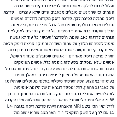
ועלול לגרום לדלקת אשר גורמת לכאבים חזקים ביותר. הרבה
פעמים כאשר אנשים סובלים מכאבים עזים שלא עוברים – פריצת
דיסק מתגלה כסיבה לכך. פריצת דיסק מקרינה לרגליים ואנשים
סובלים מכאב בחלקים שונים של הרגל. פריצת דיסק היא אינה
תהליך שקורה בבת אחת – הסיבים של הדיסק נפרצים לאט, לאט
וגורמים לדרגות כאב שונות, ה"פריצה" תימשך כל עוד לא נעשה
טיפול להפחתת הלחץ על עמוד השדרה וחיזוקו. פריצת דיסק מלאה
היא מקרה קיצוני וקשה. ישנם אנשים אשר נמצאים בסיכון גבוה
יותר ל פריצת דיסק מאחרים – אנשים שסובלים מעודף משקל,
אנשים שלא עוסקים בפעילות גופנית כלל, אנשים העוסקים
בעבודות שדורשות מהם להרים משא כבד, הורים לתינוקות. גם גיל
הוא פקטור המשפיע על הסיכון לפריצת דיסק. במהלך שנים
בעיסוקי במקצוע הפיזיותרפיה טיפלתי באלפי מטופלים שהתלוננו
על כאבי גב תחתון, להלן מספר דוגמאות של תלונות אופיניות
לאוכלוסיית הסובלים מפריצת דיסק בחוליות הגב התחתון: ר. ד. בן
65 פנה אלי וסיפר לי שסבל מכאב גב תחתון שהתלווה אליו הקרנה
לרגל ימין. הוא ביצע MRI והאבחנה הייתה פריצת דיסק בגובה L4-
L5 עם לחץ על השק התקאלי. ר. ד. תאר מצב שהוא יושב מול