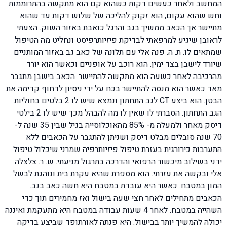
המחשב ולאחר כעשים דקות כשהוא קם הוא מתקשה בהתרוממות
וחש שהוא עקום, הוא זקוק להליכה של שלוש דקות עד שהוא
מתיישר אך הכאב ממשיך בגב והרגל כואבת באזור השוק. הצעתי
לראובן שיגיע למרפאתי לבדיקת פיזיותרפיסט ונחליט מה הטיפול
שמתאים לו. ת. ה. פנה אלי עם תלונה של כאב גב באזור המותניים
שיורד לישבן בצד ימין. הוא רוכב על אופניים וכאשר הוא יורד
מהרכיבה לאחר כשעה הוא מתקשה להתיישר. הכאב בישבן מתגבר
מאד כאשר הוא מנסה להתיישר בכח על ידי ניסיון לדחוף קדימה את
הבטן. הוא ביצע CT לגב התחתון ונמצא שיש לו 2 בלטים בחוליות
הגב התחתון. הסברתי לו שאין לו מה להבהל מכך שיש לו 2 בילטי
דיסק מאחר ולמעלה מ- 85% מהאוכלוסייה בגיל שבין 35 שנה ל-
70 שנה סובלים מבלט דיסק ושניתן להתגבר על הכאבים ללא
התערבות כירורגית בעזרת טיפול פיזיותרפיה שמרני שיכלול טיפול
ידני בשילוב מיכשור הרפואי והדרכה בתרגול מניעתי. ש. ר. צלצלה
אלי ובקשה את עזרתי. הוא מספרת שהיא עקרת בית ונוהגת לבשל
המון במטבח. כאשר היא עובדת במטבח היא חשה כאב בגב.
הכאבים מתחילים לאחר חצי שעה בישול ואז מחמירים תוך כדי
השהייה במטבח. לאחר 4 שעות עבודה במטבח היא מתעקמת ואיננה
יכולה להמשיך יותר בבישול. היא פנתה לאורתופד שביצע בדיקה