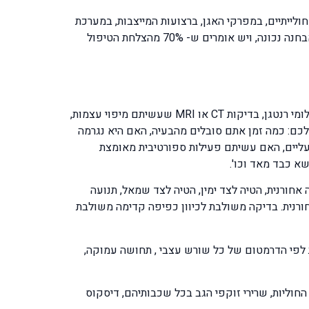
ולייתיים, במפרקי האגן, ברצועות המייצבות, במערכת
העצבים המורכבת, בשרירים המייצבים. ומתוך כך ברור מדוע האבחנה חשובה וידוע שהצלחת הטיפול תלויה בראש וראשונה באבחנה נכונה, ויש אומרים ש- 70% מהצלחת הטיפול
בהגיעכם לפיזיותרפיסט הוא יבצע בדיקה מורכבת לשם זיהוי הרקמה הבעייתית ולכן אם יש לכם בדיקות קודמות שבצעתם, צילומי רנטגן, בדיקות CT או MRI שעשיתם מיפוי עצמות,
ת הבעיה שלכם: כמה זמן אתם סובלים מהבעיה, האם היא נגרמה
ליים, האם עשיתם פעילות ספורטיבית מאומצת
א כבד מאד וכו'.
חורנית, הטיה לצד ימין, הטיה לצד שמאל, תנועה
ורנית. בדיקה משולבת לכיוון כפיפה קדימה משולבת
 לפי הדרמטום של כל שורש עצבי , תחושה עמוקה,
וליות, שרירי זוקפי הגב בכל שכבותיהם, דיסקוס