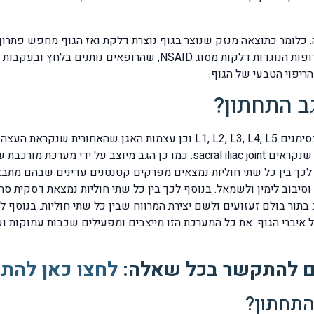
. כלומר כתוצאה מנזק שנוצר בגוף נוצרת דלקת ואז הגוף מחפש פתרון 
נעלמת והגוף חוזר לתפקד רגיל, זו גם הסיבה מדוע התרופות הנוגדות דל
ריפוי הטבעי של הגוף.
ב התחתון?
התחתון ואל שתי עצמות האגן מאחורנית בשני מפרקים שנקראים acral iliac joint
ף לכך בין כל שתי חוליות נמצאים מפרקים קטנטנים עדינים שבהם מת
 וסיבוב לימין ולשמאל. בנוסף לכך בין כל שתי חוליות נמצאת דסקית 
intervertebral  ושתפקידה חשוב בתור בולם זעזועים ולשם יצירת המרווח שבין כל שתי ח
 איברי הגוף. את כל המערכת הזו מייצבים ומפעילים שכבות עמוקות 
ם להתקשר בכל שאלה:
לחצו כאן להתי
התחתון?