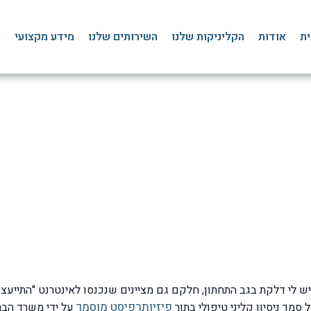
ית
אודות
הקליניקות שלנו
השירותים שלנו
מידע מקצועי
צ
תחתון: אבחון, טיפול ומה 
דף הבית
»
בלוג
»
כאבי גב
»
דלקת בגב התחתון
 לי דלקת בגב התחתון, חלקם גם מציינים שנכנסו לאינטרנט "התייעצו 
פיזיותרפיסט מוסמך
סמך ניסיון קליני טיפולי בתור
על ידי משרד הבר