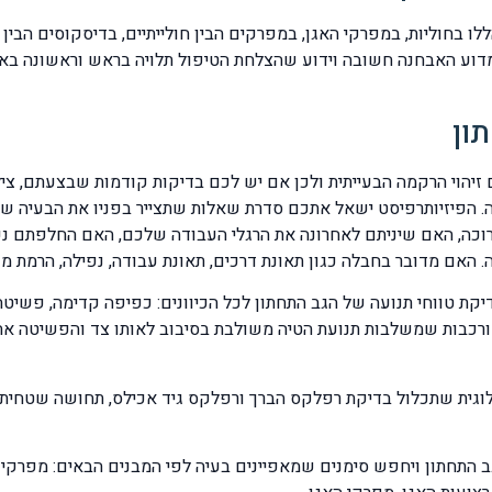
בחוליות, במפרקי האגן, במפרקים הבין חולייתיים, בדיסקוסים הבין ח
ון
EM עליכם להביאן לבדיקה. הפיזיותרפיסט ישאל אתכם סדרת שאלות שתצייר בפניו א
וכה, האם שיניתם לאחרונה את הרגלי העבודה שלכם, האם החלפתם נע
האם מדובר בחבלה כגון תאונת דרכים, תאונת עבודה, נפילה, הרמת מש
ת טווחי תנועה של הגב התחתון לכל הכיוונים: כפיפה קדימה, פשיטה א
 מורכבות שמשלבות תנועת הטיה משולבת בסיבוב לאותו צד והפשיטה אח
לוגית שתכלול בדיקת רפלקס הברך ורפלקס גיד אכילס, תחושה שטחית
התחתון ויחפש סימנים שמאפיינים בעיה לפי המבנים הבאים: מפרקי הח