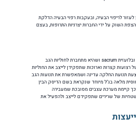
לעזור לריפוי הבעיה, ובעקבות רפוי הבעיה הדלקת
קות מסוג NSAID, שהרופאים נותנים בלחץ ובעקבות הצפת השוק על ידי החברות יצרניות התרופות, בעצם
הגב התחתון מורכב מחמש חוליות מותניות שמסומנות בסימנים L1, L2, L3, L4, L5 וכן עצמות האגן שהאחורית שנקראת העצה ובלועזית sacrum ושהיא מתחברת לחוליות הגב
s. כמו כן הגב מיוצב על ידי מערכת מורכבת של רצועות קצרות וארוכות שתפקידן לייצב את החוליות
בצעת תנועת החלקה עדינה ושמאפשרת את תנועות הגב
סחוסית מלאה בג'ל מיוחד שנקראת בשם הדיסק הבין
וליות. בנוסף לכך קיימת מערכת עצבים מסובכת שמעבירה
ושטחיות של שרירים שתפקידם לייצב ולהפעיל את
יעצות