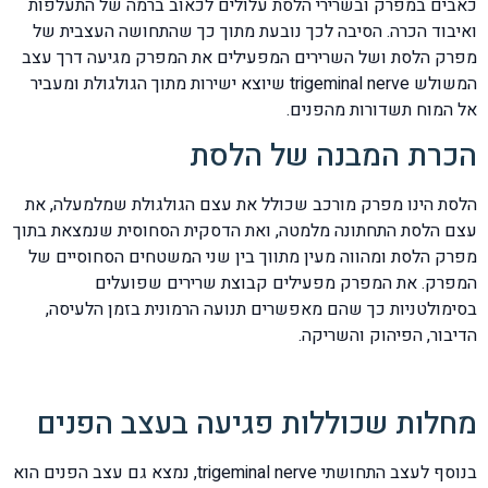
כאבים במפרק ובשרירי הלסת עלולים לכאוב ברמה של התעלפות
ואיבוד הכרה. הסיבה לכך נובעת מתוך כך שהתחושה העצבית של
מפרק הלסת ושל השרירים המפעילים את המפרק מגיעה דרך עצב
המשולש trigeminal nerve שיוצא ישירות מתוך הגולגולת ומעביר
אל המוח תשדורות מהפנים.
הכרת המבנה של הלסת
הלסת הינו מפרק מורכב שכולל את עצם הגולגולת שמלמעלה, את
עצם הלסת התחתונה מלמטה, ואת הדסקית הסחוסית שנמצאת בתוך
מפרק הלסת ומהווה מעין מתווך בין שני המשטחים הסחוסיים של
המפרק. את המפרק מפעילים קבוצת שרירים שפועלים
בסימולטניות כך שהם מאפשרים תנועה הרמונית בזמן הלעיסה,
הדיבור, הפיהוק והשריקה.
מחלות שכוללות פגיעה בעצב הפנים
בנוסף לעצב התחושתי trigeminal nerve, נמצא גם עצב הפנים הוא