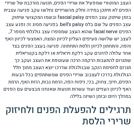
העצב המוטורי שמפעיל את שרירי הפנים, תנועה מורכבת של שרירי
הפנים לא תיתכן במידה וחלק מהשרירים נחלשו עקב פגיעה עצבית
בזמן שיתוק עצב הפנים fascial palsy ובשמו המקצועי שיתוק
עצב הפנים על שם בלס bell's palsy. בפגיעה מסוג זה נפגע עצב
הפנים facial nerve שהוא העצב שמספרו עצב גולגלתי מספר 7,
לעצב יש שלושה סעיפים העליון לכיוון המצח, האמצעי לכיוון האף
והפה, והתחתון לכיוון הלסת התחתונה. פגיעה בעצב הפנים בצד
אחד עלולה להיגרם עקב דלקת ויראלית או דלקת בקטריאלית
שתגרום להתעבות הרקמה הרכה שעוטפת את העצב ועקב כך
תגרום לחסימת הנקב שבגולגולת שדרכו יוצא העצב מתוך חלל
הגולגולת בדרכו לעצבוב שרירי הפנים שמשתתפים בכל הבעות
הפנים, חיוך, צחוק, בכי, ניפוח הפה, הרמת גבות, הזזת האף, הרמת
האף לכיוון העניים ועוד עשרות תנועות שאנחנו מבצעים עם הפנים
במהלך היום ובזמן השינה בלילה.
תרגילים להפעלת הפנים ולחיזוק
שרירי הלסת