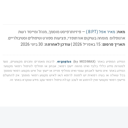
מאת:
מאיר אפל (B.P.T.)
— פיזיותרפיסט מוסמך, מנהל ומייסד רשת
ארגופלוס. מומחה בשיקום אורתופדי, פציעות ספורט וטיפולים וסטיבולריים.
תאריך פרסום:
15 באפריל 2026 |
עודכן לאחרונה:
30 ביוני 2026
המידע המופיע באתר
(by MEDIMAX)
ergoplus
, לרבות מאמרים ותכנים מקצועיים, נועד
למטרות מידע כללי בלבד ואינו מהווה ייעוץ רפואי, אבחון או תחליף לטיפול רפואי מקצועי.
המידע באתר אינו מיועד לאבחון עצמי ואינו מחליף פנייה או ייעוץ של איש מקצוע רפואי מוסמך.
בכל שאלה או בעיה רפואית יש לפנות לרופא ו/או לאיש מקצוע רפואי מוסמך. אין להתעלם
מייעוץ רפואי מקצועי ואין להימנע או לעכב קבלת טיפול רפואי עקב מידע שנקרא באתר זה.