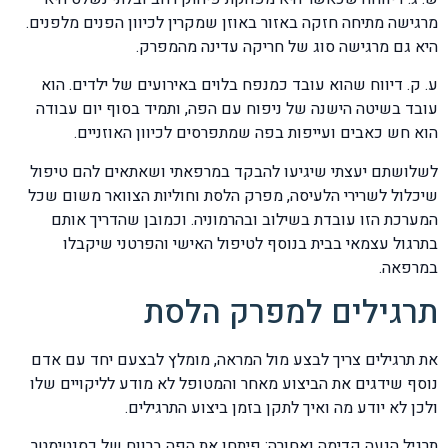
מרגישה מתיחה חזקה באזור באוזן שמקרין לכיוון הפנים מלפנים.
היא גם מרגישה סוג של חריקה עדינה מהמפרק.
ע. ק. דיווח שהוא עובד כמנפח בלוים באירועים של ילדים. הוא
עובד בשיטה הישנה של ניפוח עם הפה, ותמיד בסוף יום עבודה
הוא חש כאבים ועייפות בפה שמתפרסים לכיוון האוזניים.
לשלושתם יעצתי שיגיעו להבקד במרפאתי ושאתאים להם טיפול
שיכלול לשרירי הלעיסה, מפרק הלסת וחוליות הצוואר משום שכל
המערכת הזו עובדת בשילוב ובהרמוניה. וכמובן שהדריך אותם
בתרגול עצמאי בבית בנוסף לטיפול האישי והפרטני שיקבלו
במרפאה.
תרגילים למפרק הלסת
את תרגילים צריך לבצע מול המראה, מומלץ לבצעם יחד עם אדם
נוסף שידגים את הביצוע מאחר והמטופל לא מודע לליקויים שלו
ולכן לא יודע מה ואיך לתקן בזמן ביצוע התרגילים.
תרגיל הנעה קדימה ואחורה: פיתחו את הפה ברווח של כסנטימטר