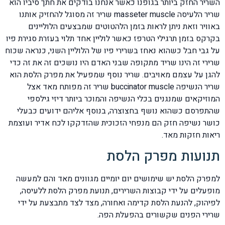
השריר החזק ביותר בגופנו כאשר אנחנו בודקים את חתך סיביו הוא
שריר הלעיסה masseter muscle שריר זה מסוגל להחזיק אותנו
באוויר וזאת ניתן לראות בזמן הלהטוטים שמבצעים הלוליינים
בקרקס בזמן תרגילי הטרפז כאשר לוליין אחד תלוי בעזרת סגירת פיו
על גבי חבל כשהוא נאחז בשרירי פיו של הלוליין השני, כנראה שכוח
שרירי זה הינו שריד מתקופה שבני האדם היו נושכים זה את זה כדי
להגן על עצמם מאויבים. שריר נוסף שמפעיל את מפרק הלסת הוא
שריר הנשיפה buccinator muscle שריר זה מפותח מאד אצל
המוזיקאים שמנגנים בכלי הנשיפה והמוכר ביותר דיזי גילספי
שהתפרסם כשהוא נושף בחצוצרה, בנוסף אליהם ידועים כבעלי
כושר נשיפה חזק הם מנפחי הזכוכית שהזדקקו לכח אדיר ועוצמת
ריאות חזקות מאד.
תנועות מפרק הלסת
למפרק הלסת יש שימושים יום יומיים מגוונים מאד והם למעשה
מופעלים על ידי קבוצות השרירים, תנועת מפרק הלסת ללעיסה,
לפיהוק, להנעת הלסת קדימה ואחורה, מצד לצד מתבצעת על ידי
שרירי הפנים שקשורים בהפעלת הפה.