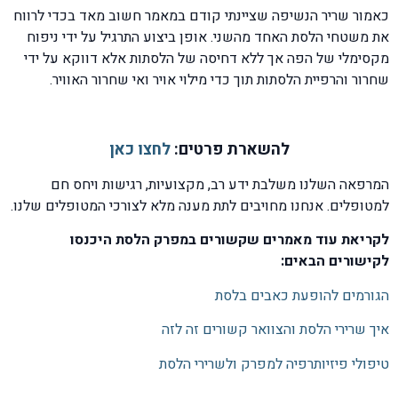
כאמור שריר הנשיפה שציינתי קודם במאמר חשוב מאד בכדי לרווח
את משטחי הלסת האחד מהשני. אופן ביצוע התרגיל על ידי ניפוח
מקסימלי של הפה אך ללא דחיסה של הלסתות אלא דווקא על ידי
שחרור והרפיית הלסתות תוך כדי מילוי אויר ואי שחרור האוויר.
להשארת פרטים:
לחצו כאן
המרפאה השלנו משלבת ידע רב, מקצועיות, רגישות ויחס חם
למטופלים. אנחנו מחויבים לתת מענה מלא לצורכי המטופלים שלנו.
לקריאת עוד מאמרים שקשורים במפרק הלסת היכנסו
לקישורים הבאים:
הגורמים להופעת כאבים בלסת
איך שרירי הלסת והצוואר קשורים זה לזה
טיפולי פיזיותרפיה למפרק ולשרירי הלסת