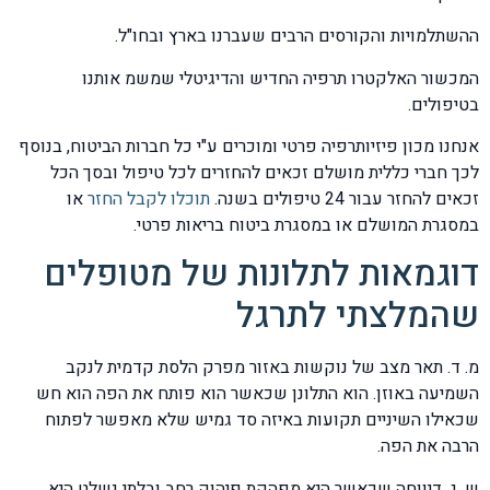
ההשתלמויות והקורסים הרבים שעברנו בארץ ובחו"ל.
המכשור האלקטרו תרפיה החדיש והדיגיטלי שמשמ אותנו
בטיפולים.
אנחנו מכון פיזיותרפיה פרטי ומוכרים ע"י כל חברות הביטוח, בנוסף
לכך חברי כללית מושלם זכאים להחזרים לכל טיפול ובסך הכל
זכאים להחזר עבור 24 טיפולים בשנה.
תוכלו לקבל החזר
או
במסגרת המושלם או במסגרת ביטוח בריאות פרטי.
דוגמאות לתלונות של מטופלים
שהמלצתי לתרגל
מ. ד. תאר מצב של נוקשות באזור מפרק הלסת קדמית לנקב
השמיעה באוזן. הוא התלונן שכאשר הוא פותח את הפה הוא חש
שכאילו השיניים תקועות באיזה סד גמיש שלא מאפשר לפתוח
הרבה את הפה.
ש. ג. דיווחה שכאשר היא מפהקת פיהוק רחב ובלתי נשלט היא