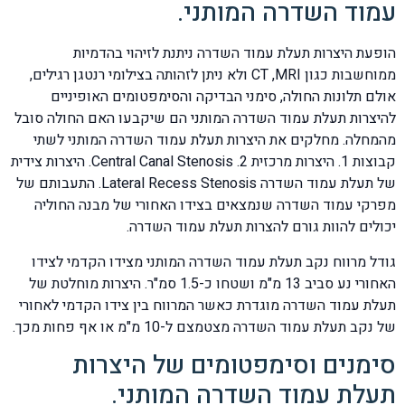
עמוד השדרה המותני.
הופעת היצרות תעלת עמוד השדרה ניתנת לזיהוי בהדמיות
ממוחשבות כגון CT ,MRI ולא ניתן לזהותה בצילומי רנטגן רגילים,
אולם תלונות החולה, סימני הבדיקה והסימפטומים האופיניים
להיצרות תעלת עמוד השדרה המותני הם שיקבעו האם החולה סובל
מהמחלה. מחלקים את היצרות תעלת עמוד השדרה המותני לשתי
קבוצות 1. היצרות מרכזית Central Canal Stenosis .2. היצרות צידית
של תעלת עמוד השדרה Lateral Recess Stenosis. התעבותם של
מפרקי עמוד השדרה שנמצאים בצידו האחורי של מבנה החוליה
יכולים להוות גורם להצרות תעלת עמוד השדרה.
גודל מרווח נקב תעלת עמוד השדרה המותני מצידו הקדמי לצידו
האחורי נע סביב 13 מ"מ ושטחו כ-1.5 סמ"ר. היצרות מוחלטת של
תעלת עמוד השדרה מוגדרת כאשר המרווח בין צידו הקדמי לאחורי
של נקב תעלת עמוד השדרה מצטמצם ל-10 מ"מ או אף פחות מכך.
סימנים וסימפטומים של היצרות
תעלת עמוד השדרה המותני.