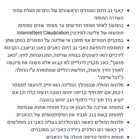
כאבי גב הינם הסמנים הראשונים של היצרות תעלת עמוד
השדרה המותני.
בהמשך לאחר מספר חודשים עד מספר שנים נוספות
תופעות של צליעה לסירוגין Intermittent Claudication.
במקרים חמורים אף תיתכן אי שליטה על הסוגרים במתן שתן.
כתוספת להופעת כאבי גב הינם כאבים באגן ובישבן, הקרנות
לירכיים ו/או לשוקים בצורת שריפה, התכווצויות, לחץ, "כאב
מושך", כאב מקרין לרגליים לא קבוע אלא משנה את מיקומו
לאורך הירך והשוק, חולשת רגליים שמתוארת ע"י החולה
כ"רגל עייפה".
תלונות החולה שבמהלך ההליכה הוא חייב להיעצר למספר
דקות, אם יתכופף קדימה יחוש הטבה רגעית קלה וכן אם
יקרע ברך תוך כדי כיפוף הגב יחוש בהטבה.
בתנוחה שכיבה על הבטן או בכל תנוחה אחרת שגורמת
לתנוחת קשת בגב תגביר את הסימפטומים של הכאבים.
תלונות החולים כאשר הם הולכים בעליה כאבי גב מוחלשים
אך כאשר הם הולכים בירידה כאבי גב מתגברים.
תנוחת כיפוף קדימה מקלה על הכאבים.