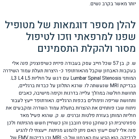
יותר מאשר בקרב נשים.
להלן מספר דוגמאות של מטופיל
שפנו למרפאתי וזכו לטיפול
מסור ולהקלת התסמינים
ש. ק. בן 57 שכל חייב עסק בעבודה פיזית כשיפוצניק פנה אלי
בעקבות האבחון שקבל מהאורתופד כ- היצרות תעלת עמוד השידרה
המותני Lumbar Spinal Stenosis עם דגש על חוליות L3 L4 L5.
בבדיקת MRI שנעשתה לו. שרגא התלונן על כבדות ברגליים,
תחושת חולשה במהלך עלייה בדרגות וקימה מישיבה, כאבים
ותחושת שריפה ונימולים בכפות הרגליים. האורתופד ייעץ לעבור
ניתוח שבו פותחים את ההצרות בתעלת עמוד השדרה ומקבעים את
חוליות המותן בעזרת פלטות וברגים. ש. ק. שהוא פעיל מאד
ספורטיבית הן כשחקן טניס חובבן והן כשחיין חשש מהניתוח ולכן
פנה אלי לשם ייעוץ האם ניתן להמנע מניתוח. ייעצתי לו להגיע
לבדיקה. הוא הגיע עם האבחון של ה- MRI וכן בדיקות EMV של