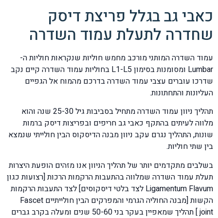
כאבי גב בגלל פריצת דיסק
שחדרה לתעלת עמוד השדרה
עמוד השדרה המותני מורכב מחמש חוליות שנקראות חוליות ה-
Lumbar ומסומנות בסימון L1-L5 בחוליות עמוד השדרה קיים נקב
שדרכו עוברים עצבי עמוד השדרה בדרכם מהמוח אל הגפיים
העליונות והתחתונות.
תהליך ניוון עמוד השדרה מתחיל בסביבות גיל 25-30 שנה והוא
מלווה לעיתים בהתקף כאבי גב חריפים ובפריצות דיסק ברמות
שונות, התהליך נגרם עקב ניוון מבנה הדיסקוס הבין חולייתי שנמצא
בין שתי חוליות.
בשלבים מתקדמים יותר של תהליך הניוון אנו מזהים הופעת היצרות
תעלת עמוד השדרה שמלווה בהתעבות הרקמות הרכות [רצועות כגון
Ligamentum Flavum לצד בלטי דיסקוסים] לצד התעבות הרקמות
הקשות [מבנה החוליה הגרמי והמפרקים הבין חולייתיים Fascet
joint ] תהליך שמאפיין בעקר בני 50-60 שנים ומעלה בקרב גברים