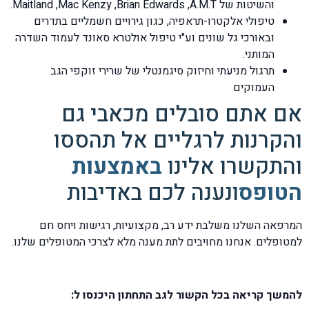
והשיטות של Maitland ,Mac Kenzy ,Brian Edwards ,A.M.T.
טיפולי אלקטרו-תראפיה, כגון גירויים חשמליים בתדרים
ובאורכי גל שונים וע"י טיפול אולטרא סאונד לעמוד השדרה
המותני.
תרגול מניעתי וחיזוק סיגמנטלי של שרירי זוקפי הגב
העמוקים
אם אתם סובלים מכאבי גם
והקרנות לרגליים אל תהססו
והתקשרו אלינו
באמצעות
הטופס
ונענה לכם באדיבות
המרפאה השלנו משלבת ידע רב, מקצועיות, רגישות ויחס חם
למטופלים. אנחנו מחויבים לתת מענה מלא לצרכי המטופלים שלנו.
להמשך קריאה בכל הקשור לגב התחתון היכנסו ל: