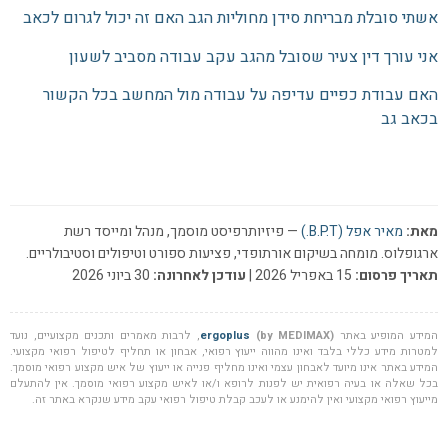
אשתי סובלת מבריחת סידן מחוליות הגב האם זה יכול לגרום לכאב
אני עורך דין צעיר שסובל מהגב עקב עבודה מסביב לשעון
האם עבודת כפיים עדיפה על עבודה מול המחשב בכל הקשור
בכאב גב
מאת:
מאיר אפל (B.P.T.)
— פיזיותרפיסט מוסמך, מנהל ומייסד רשת
ארגופלוס. מומחה בשיקום אורתופדי, פציעות ספורט וטיפולים וסטיבולריים.
תאריך פרסום:
15 באפריל 2026 |
עודכן לאחרונה:
30 ביוני 2026
המידע המופיע באתר
(by MEDIMAX)
ergoplus
, לרבות מאמרים ותכנים מקצועיים, נועד
למטרות מידע כללי בלבד ואינו מהווה ייעוץ רפואי, אבחון או תחליף לטיפול רפואי מקצועי.
המידע באתר אינו מיועד לאבחון עצמי ואינו מחליף פנייה או ייעוץ של איש מקצוע רפואי מוסמך.
בכל שאלה או בעיה רפואית יש לפנות לרופא ו/או לאיש מקצוע רפואי מוסמך. אין להתעלם
מייעוץ רפואי מקצועי ואין להימנע או לעכב קבלת טיפול רפואי עקב מידע שנקרא באתר זה.