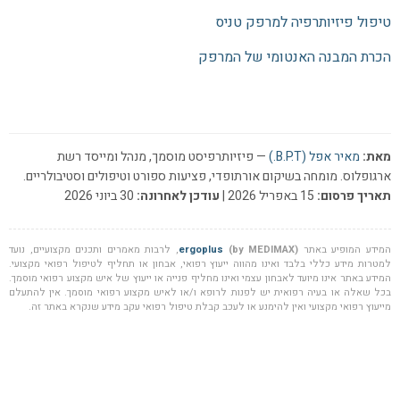
טיפול פיזיותרפיה למרפק טניס
הכרת המבנה האנטומי של המרפק
מאת:
מאיר אפל (B.P.T.)
— פיזיותרפיסט מוסמך, מנהל ומייסד רשת
ארגופלוס. מומחה בשיקום אורתופדי, פציעות ספורט וטיפולים וסטיבולריים.
תאריך פרסום:
15 באפריל 2026 |
עודכן לאחרונה:
30 ביוני 2026
המידע המופיע באתר
(by MEDIMAX)
ergoplus
, לרבות מאמרים ותכנים מקצועיים, נועד
למטרות מידע כללי בלבד ואינו מהווה ייעוץ רפואי, אבחון או תחליף לטיפול רפואי מקצועי.
המידע באתר אינו מיועד לאבחון עצמי ואינו מחליף פנייה או ייעוץ של איש מקצוע רפואי מוסמך.
בכל שאלה או בעיה רפואית יש לפנות לרופא ו/או לאיש מקצוע רפואי מוסמך. אין להתעלם
מייעוץ רפואי מקצועי ואין להימנע או לעכב קבלת טיפול רפואי עקב מידע שנקרא באתר זה.