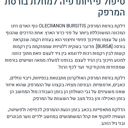
טיפול פיזיותרפיה למחלת בורסת
המרפק
דלקת בורסת המרפק OLECRANON BURSITIS גוף האדם הינו
המכונה המשוכללת ביותר על פני כדור הארץ. אחת הדרכים שהגוף
מגן על עצמו מחיכוך פנימי וחיצוני הוא בעזרת רקמה שנקראת
בורסה [BURSA]. מדובר בשקית ז'לטינית שממוקמת בין רקמות
קשות לבין רקמות רכות לדוגמא בין גיד לעצם וזאת מתוך כוונה
למנוע חיכוך בין הגיד לעצם. בגופנו למעלה ממאה ושישים בורסות
שמפוזרות מהקודקוד ועד לכף הרגל.
דלקת בורסת המרפק האולקרנון מתבטאת בנפיחות, ריבוי נוזלים,
כאבים, אדמומיות. הבורסה מצויה בקצהו של ההמרפק שהוא איזור
שאנו משעינים על גבי השולחן הן בזמן העבודה מול המחשב הן
בזמן האכילה והן בכל מצב של השענות על המרפק.
הדלקת מתאפיינת בכאב בזמן הנעת ההמרפק לכפיפה ולפשיטה,
ועשויה לתקוף את קהל המשתמשים במחשב ילדים נוער מבוגרים
ובני גיל הזהב.