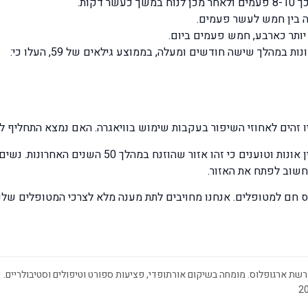
דקות.
ה בין חמש לעשר פעמים.
יותר כארבע, חמש פעמים ביום.
מהלך שישה חודשים ומעלה, בממוצע גילאים של 59, העלו כי:
ו זהים לאחוזי השיפור בעקבות שימוש בוויאגרה. האם נמצא התחליף 
המומחים ממליצים על שיטה זאת לגברים הסובלים מאין א
חשוב לפתח את האזור.
ס חם למטופלים. אנחנו מחויבים לתת מענה מלא לצרכי המטופלים שלנו
שת ארגופלוס. מומחה בשיקום אורתופדי, פציעות ספורט וטיפולים וסטיבולריים.