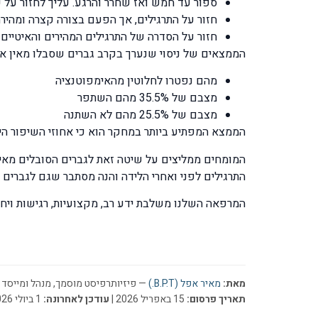
ספור עד חמש ואז שחרר והרגע. עליך לחזור על כך 8-10 פעמים ולאחר מכן לנוח במשך כעשר 
חזור על התרגילים, אך הפעם בצורה קצרה ומהיר
חזור על הסדרה של התרגילים המהירים והאיטיים 
הממצאים של ניסוי שנערך בקרב גברים שסבלו מאין אונות ב
מהם נפטרו לחלוטין מהאימפוטנציה
מצבם של 35.5% מהם השתפר
מצבם של 25.5% מהם לא השתנה
הממצא המפתיע ביותר במחקר הוא כי אחוזי השיפור הי
התרגילים לפני ואחרי הלידה והנה מסתבר שגם לגברים 
המרפאה השלנו משלבת ידע רב, מקצועיות, רגישות ויח
מאת:
מאיר אפל (B.P.T.)
— פיזיותרפיסט מוסמך, מנהל ומייסד ר
תאריך פרסום:
15 באפריל 2026 |
עודכן לאחרונה:
1 ביולי 2026