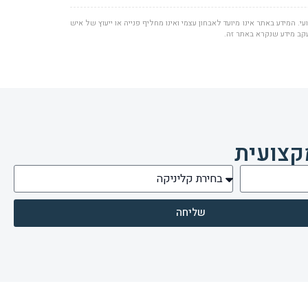
י. המידע באתר אינו מיועד לאבחון עצמי ואינו מחליף פנייה או ייעוץ של איש
עקב מידע שנקרא באתר זה.
קצועית
שליחה