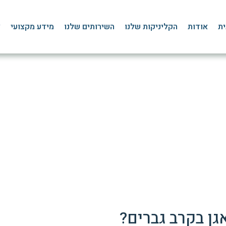
ית
אודות
הקליניקות שלנו
השירותים שלנו
מידע מקצועי
צ
חיזוק רצפת האגן לגברים
דף הבית
»
בלוג
»
רצפת האגן
»
חיזוק רצפת האגן לגברים
גן בקרב גברים?