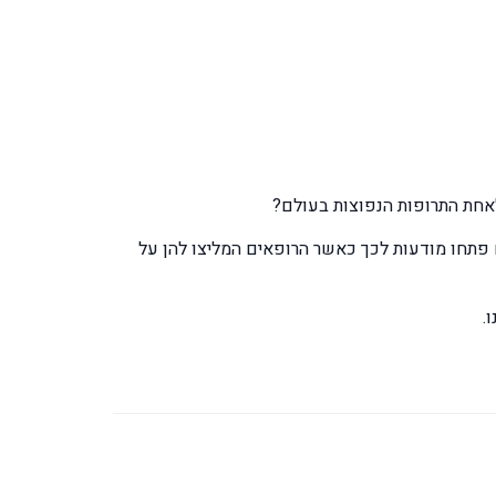
לאחת התרופות הנפוצות בעולם?
ונות וטוענים כי זהו אזור שהוזנח במהלך 50 השנים האחרונות. נשים פתחו מודעות לכך כאשר הרופאים המליצו להן על
.