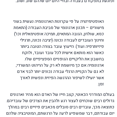
ופוגעת בתפקודם בעבודה ובחיי היום יום שלהם שוב ושוב.
האופטימיזציה על פי עקרונות הארגונומיה נעשית בשני
מישורים – תכנון ארגונומי של סביבת העבודה (התאמת
כסא, שולחן, הגובה המתאים, תמיכה אופטימאלית וכו')
וחינוך העובדים לעבודה נכונה (יציבה נכונה, תרגילי
פיזיותרפיה ועוד). הייעוץ עובד בצורה הטובה ביותר
כאשר הוא מותאם אישית לכל עובד ועובד, ולוקח
בחשבון את הליקויים הגופניים הספציפיים שלו.
ארגונומיה אם כך מיושמת לא רק על הריהוט המשרדי,
לא גם על הקניית הרגלי עבודה נכונים יותר לבני אדם
אשר יועילו לשיפור ההרגשה הפיזית ונפשית לאורך
זמן.
בעולם המודרני הכאוטי, קצב חייו של האדם הוא מהיר וארגונים
גדולים רבים שוכחים לעצור רגע ולהבין את הצרכים של עובדיהם.
כתוצאה מכך, עובדים רבים סובלים מכאבים פיזיים רבים במהלך
יום עבודתם, דבר שמשפיע לרעה על הרגשתם, המוטיבציה שלהם