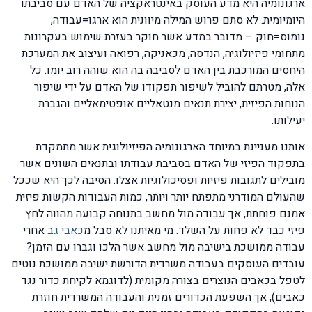
ארגונומיה היא מדע העוסק באינטראקציה של האדם עם סביבתו
היומיומית. לא סתם פרוש המילה מיוונית הוא ארגו=עבודה,
נומוס=חוק – מדובר במדע אשר חוקר בעזרת שימוש בעקרונות
מתחומי פיזיולוגיה, הנדסה, מכאניקה, רפואה ועיצוב את המערכת
היחסים המורכבת בין האדם לסביבה בה הוא שוהה רוב יומו. כל
אלה, מטרתם להוביל לשיפור תפקודו של האדם על ידי שיפור
הנוחות הפיזית, יצירת תנאים מנטאליים אופטימאליים והגברת
יעילותו.
אותנו מעניינת במיוחד הארגונומיה הפיזיולוגית אשר מתמקדת
בתפקוד הפיזי של האדם בסביבת עבודתו ובתנאים השונים אשר
מובילים לתגובות פיזיות ופסיכולוגיות אצלו. הסיבה לכך היא שככל
שהעולם המודרני מתפתח יותר ויותר, כמות העבודות הקשות פיזית
אמנם פוחתת, אך עבודה מול מחשב בתנוחה קבועה מהווה לחץ
פיזי כבד לא פחות על השלד. מי מאיתנו לא סבל מ
כאבי גב
אחרי
עבודה ממושכת בישיבה מול מחשב אשר הלכו וגברו עם הזמן?
עובדים העוסקים בעבודה משרדית הדורשת ישיבה ממושכת נוטים
לטפל בכאבים הנוצרים בצורה מקומית (לדוגמא לקיחת כדור נגד
כאבים), אך השפעת הכדורים זמנית והעבודה המשרדית חוזרת