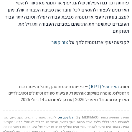
פוחתת וכך גם היעילות שלהם. יעוץ ארגונומי מאפשר לראשי
הארגונים לעצור ולהתאים לכל עובד את סביבת העבודה שלו. ניתן
לעצב בעזרת יועצי ארגונומיה סביבת עבודה יעילה וטובה יותר עבור
העובדים שתשפר את הרגשתם בסביבת העבודה ותגדיל את
תפוקתם.
לקביעת יעוץ ארגונומיה לחץ על
צור קשר
מאת:
מאיר אפל (B.P.T.)
— פיזיותרפיסט מוסמך, מנהל ומייסד רשת
ארגופלוס. מומחה בשיקום אורתופדי, פציעות ספורט וטיפולים וסטיבולריים.
תאריך פרסום:
15 באפריל 2026 |
עודכן לאחרונה:
14 ביולי 2026
המידע המופיע באתר
(by MEDIMAX)
ergoplus
, לרבות מאמרים ותכנים מקצועיים, נועד
למטרות מידע כללי בלבד ואינו מהווה ייעוץ רפואי, אבחון או תחליף לטיפול רפואי מקצועי.
המידע באתר אינו מיועד לאבחון עצמי ואינו מחליף פנייה או ייעוץ של איש מקצוע רפואי מוסמך.
בכל שאלה או בעיה רפואית יש לפנות לרופא ו/או לאיש מקצוע רפואי מוסמך. אין להתעלם