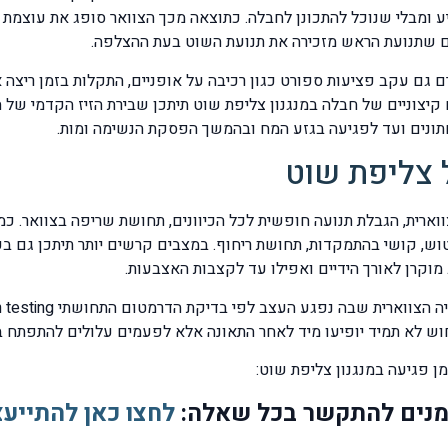
 ומבלי שנוכל להתכונן לחבלה. כתוצאה מכך הצוואר סופג את עוצמת
ם שתנועת הראש מזכירה את תנועת השוט בעת ההצלפה.
רם גם עקב פציעות ספורט כגון רכיבה על אופניים, התקלות בזמן ריצה
חתונים ועד לפגיעה בגזע המח ובהמשך הפסקת הנשימה ומות.
 צליפת שוט
וארית, הגבלת תנועה חופשית לכל הכיוונים, תחושת שריפה בצוואר. כמ
וש, קושי בהתמקדות, תחושת ריחוף. במצבים קרשים יותר תיתכן גם בע
וקרן לאורך הידיים ואפילו עד לקצבות האצבעות.
וש לא תמיד יופיעו מיד לאחר התאונה אלא לפעמים עלולים להתפתח 
ן פגיעה במנגנון צליפת שוט:
מנים להתקשר בכל שאלה:
לחצו כאן להתייעצ