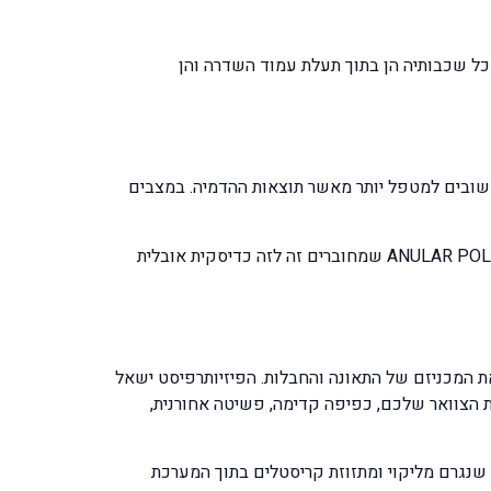
כל שכבותיה הן בתוך תעלת עמוד השדרה והן
או בדיקת CT או בדיקת MRI . ולכן הסימנים והסימפטומים חשובים למטפל יותר מאשר תוצאות ההדמיה. במצבים
הבעיה הגדולה שנזקים מקרוסקופיים כגון קרעים של סיבים מרקמת הדיסק הבין חולייתי שהם סיבים בצורה טבעתית ANULAR POLPOSUS שמחוברים זה לזה כדיסקית אובלית
ת המכניזם של התאונה והחבלות. הפיזיותרפיסט ישאל
 הצוואר שלכם, כפיפה קדימה, פשיטה אחורנית,
בחלק מהמקרים של צליפת שוט תיתכן גם תלונה של המטופל על סחרחורות סיבוביות שהם מוכרות במקרה של ורטיגו vertigo שנגרם מליקוי ומתזוזת קריסטלים בתוך המערכת