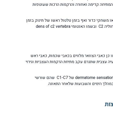
 המתיחה קדימה ואחורה והרקמות הרכות שעוטפות
 או משחקי כדור ואף בזמן טלטול ראשו של תינוק בזמן
שמשחקים איתו בהנפתו ובתפיסתו שוב ושוב. במקרים קיצוניים של חבלה במנגנון צליפת שוט תיתכן שבירת הזיז הקדמי של חוליה C2 ובשמו האנטומי dens of c2 vertebra
ו כן כאבי הצוואר מלווים בכאבי שכמות, כאבי ראש
יה עצבית שתגרם עקב מתיחת הרקמות העצביות וגירוי
המיקום שבו תתבטא הירידה בתחושה תלוי בגובה החוליה הצווארית שבה נפגע העצב לפי בדיקת הדרמטום התחושתי dermatome sensation testing של C1-C7 שהם שורשי
במהלך הימים והשבועות שלאחר התאונה.
ות