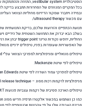
עם מכשור ultrasound therapy/
תנועת הכתפיים והזרועות שלכם, בדיקת התנועתיות של 
בשלב הבא יבדוק את התחושה השטחית של הידיים וישוו
החוליות, יחפש נ
של האפשרויות שעומדות בפניו, טיפולים ידניים מנואלי
טיפולים מנואליים ומניפולציות למפרקי הצוואר עפ"י Maitland
טיפולים לפי שיטת Mackenzie.
טיפולים למפרקי עמוד השדרה לפי שיטת Brian Edwards
מניפולציות לרקמות רכות מסוג – M.F.R. myofascial release technique
טיפולים הארכה פסיבית של רקמות עצביות פגועות A.M.T.
סביבת העבודה שלו על פי עקרונות ארגונומיים לפי סוג