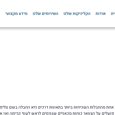
ית
אודות
הקליניקות שלנו
השירותים שלנו
מידע מקצועי
צ
ימנים, אבחון וטיפול פיזי
דף הבית
»
בלוג
»
כאבי צוואר
»
צליפת שוט – סימנים, אבחון וטיפול מומלץ
עלים על הצוואר כוחות מכאניים שגורמים לראש לעוף קדימה ואז אח