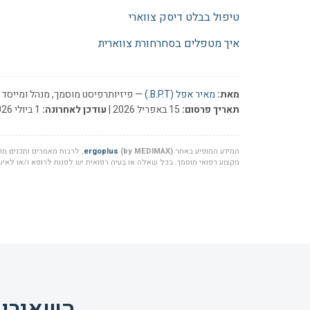
טיפול בבלט דיסק צווארי
איך מטפלים בסחרחורת צווארית
מאת:
מאיר אפל (B.P.T.)
— פיזיותרפיסט מוסמך, מנהל ומייסד ר
תאריך פרסום:
15 באפריל 2026 |
עודכן לאחרונה:
1 ביולי 2026
המידע המופיע באתר
(by MEDIMAX)
ergoplus
, לרבות מאמרים ותכנים מקצ
מקצוע רפואי מוסמך. בכל שאלה או בעיה רפואית יש לפנות לרופא ו/או לאיש 
השאירו 