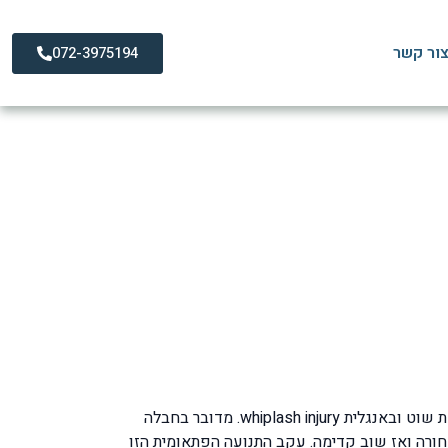
ור קשר
072-3975194
ותרפי מומלץ
עמדתם בצומת ומכונית פגעה במכוניתכם מאחורנית, זו אחת מהחבלות השכיחות ביותר בתאונות דרכים היא החבלה בשם צליפת שוט ובאנגלית whiplash injury. מדובר בחבלה
ורה ואז שוב קדימה. עקב התנועה הפתאומית הזו