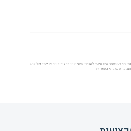
י. המידע באתר אינו מיועד לאבחון עצמי ואינו מחליף פנייה או ייעוץ של איש
 עקב מידע שנקרא באתר זה
קצועית