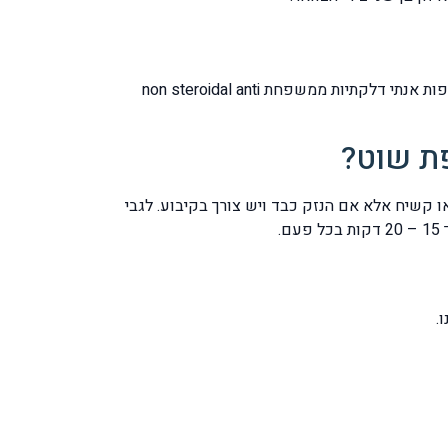
בחלק מהמקרים בהם הכאבים בלתי נסבלים תוכלו לפנות להתייעצות ןלבדיקה אצל האורתופד והוא יצייד אותכם במרשם לתרופות אנתי דלקתיות ממשפחת non steroidal anti
פת שוט?
 קשיח אלא אם הנזק כבד ויש צורך בקיבוע. לגבי
.