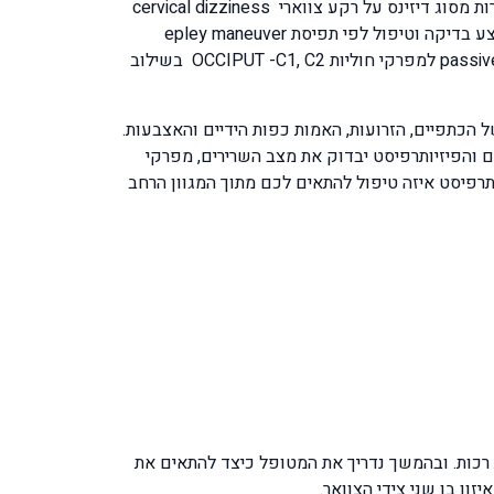
הוסטיבולרית vestibular system, התזוזה וההתנתקות של הקריסטלים קורת בתוך אחת מתעלות האוזן הפנימית. הופעת סחרחורות מסוג דיזינס על רקע צווארי cervical dizziness
בכל המקרים המגוונים של הסחרורות תתבצע בדיקה לזיהוי מקור והגורם ותתבצע בדיקה מותאמת, במידה ומדובר בורטיגו תתבצע בדיקה וטיפול לפי תפיסת epley maneuver
ובמידה ויתברר שמקור הדיזינס מחוליות הצוואר העליונות תטופלו ע"י טכניקות מנואליות פאסיביות passive mobilization techniques למפרקי חוליות OCCIPUT -C1, C2 בשילוב
הכתפיים, הזרועות, האמות כפות הידיים והאצבעות.
 והפיזיותרפיסט יבדוק את מצב השרירים, מפרקי
דיקה יחליט הפיזיותרפיסט איזה טיפול להתאים לכם מתוך המגוון הרחב
trans electr טיפולי אולטרה סאונד עמוק לרקמות רכות. ובהמשך נדריך את המטופל כיצד להתאים את
ון בן שני צידי הצוואר.