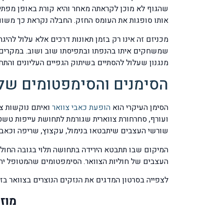
שהגוף לא מוכן לקראתה מאחר והיא קורת באופן מפתיע
אותו סופגות את העומס החזק. החבלה נקראת כך משו
מכניזם זה אינו רק בזמן תאונות דרכים אלא עלול להיג
מנגנון שעלול להסתיים בשיתוק הגפיים העליונים והת
הסימנים והסימפטומים של
הסימן העיקרי הוא
הופעת כאבי צוואר
ואיתם נוקשות צו
ועורף, סחרחורת צווארית שגורמת לתחושת עייפות טשט
שורשי העצבים שיתבטאו בנימול, עקצוץ, שריפה וכאב מ
העצבים של חוליות הצוואר. הסימפטומים שהמטופל יח
לצפייה בסרטון המדגים את הנזקים הנוצרים בצוואר בזמ
מוז