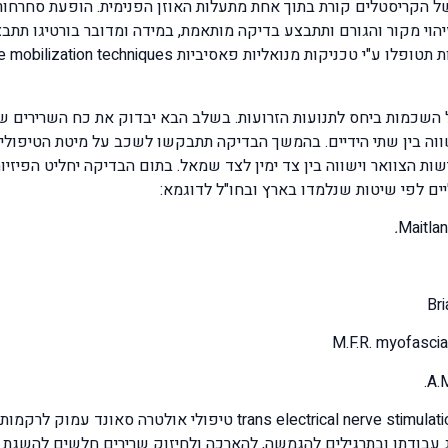
השכמות ביחס לתנועות הזרועות. בשלב הבא יבדוק את כח השרירים של 
ה בין שתי הידיים. בהמשך הבדיקה תתבקשו לשכב על מיטת הטיפולים
קודות טריגר trigger point יבחן את רגישות הצוואר וישווה בין צד ימין לצד שמאל. בתום הב
ים לפי שיטות שנלמדו בארץ ובחו"ל לדוגמא:
.
כמו כן נשתמש במכשור אלקטרו תרפיה חדיש מסוג ical nerve stimulation
 עבודתו ובתרגילים להגמשה, להארכה ולחיזוק שרירים חלשים להשגת איז