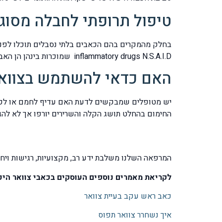
טיפול תרופתי לחבלה מסוג
inflammatory drugs N.S.A.I.D שמוכרות בינהן הן האביטרן, ברקסין, ארקוקסיה ועוד.
האם כדאי להשתמש בצווארו
יש מטופלים שמבקשים לדעת האם עדיף לחמם או לקרר וה
החימום בהחלט תושג הקלה והשרירים יורפו אך לא להגזים בעוצמת החימום ולא לה
המרפאה השלנו משלבת ידע רב, מקצועיות, רגישות ויח
לקריאת מאמרים נוספים העוסקים בכאבי צוואר היכ
כאב ראש עקב בעיית צוואר
איך נשחרר צוואר תפוס