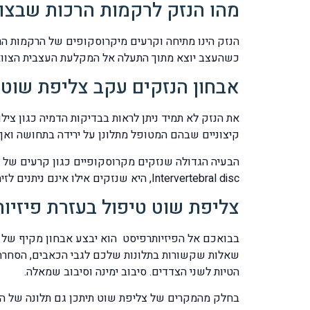
מהו הנזק לרקמות הרכות שבצו
הנזק הינו מתיחה וקרעים מיקרוסקופים של הרקמות הרכ
כשהעצב יוצא מתוך התעלה אל המקלעת העצבית הצווארית ical plexus
אבחון הנזקים עקב צליפת שוט
קיצוניים שבהם המטופל מתלונן על ירידה בתחושה ואף חולשת שרירים
Intervertebral disc, היא שנזקים אילו אינם ניתנים לזיהוי בבדיקות כגון MRI או CT.
צליפת שוט טיפול בעזרת פיזיו
בבואכם אל הפיזיותרפיסט הוא יבצע אבחון מקיף של מ
שאלות שקשורות בתלונות שלכם לגבי הכאבים, הסחרחור
הטיות לשני הצדדים. סיבוב ימינה וסיבוב שמאלה.