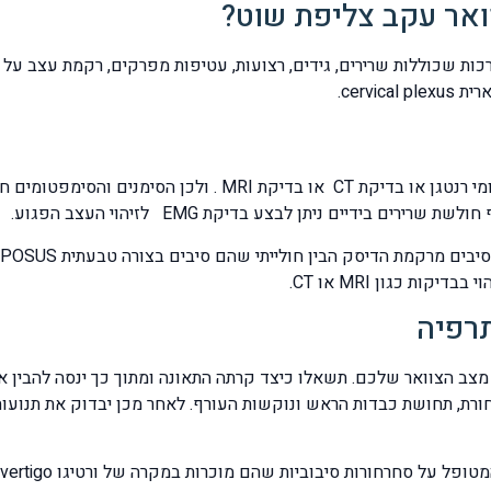
ואר עקב צליפת שוט?
ות שכוללות שרירים, גידים, רצועות, עטיפות מפרקים, רקמת עצב על 
cerv.
את הנזק לא תמיד ניתן לראות בבדיקות הדמיה כגון צילומי רנטגן 
 בידיים ניתן לבצע בדיקת EMG לזיהוי העצב הפגוע.
תרפיה
צב הצוואר שלכם. תשאלו כיצד קרתה התאונה ומתוך כך ינסה להבין א
ת, תחושת כבדות הראש ונוקשות העורף. לאחר מכן יבדוק את תנועות