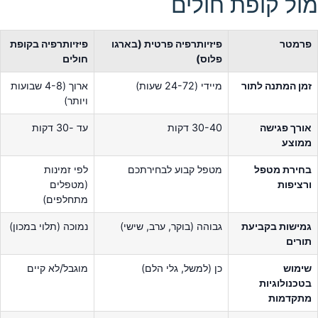
מול קופת חולים
פרמטר
פיזיותרפיה פרטית (בארגו
פיזיותרפיה בקופת
פלוס)
חולים
זמן המתנה לתור
מיידי (24-72 שעות)
ארוך (4-8 שבועות
ויותר)
אורך פגישה
30-40 דקות
עד -30 דקות
ממוצע
בחירת מטפל
מטפל קבוע לבחירתכם
לפי זמינות
ורציפות
(מטפלים
מתחלפים)
גמישות בקביעת
גבוהה (בוקר, ערב, שישי)
נמוכה (תלוי במכון)
תורים
שימוש
כן (למשל, גלי הלם)
מוגבל/לא קיים
בטכנולוגיות
מתקדמות