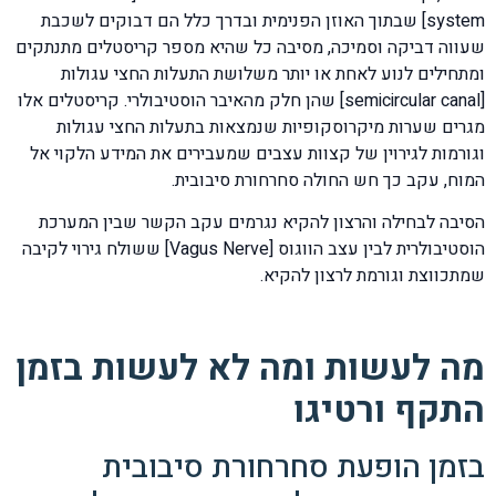
system] שבתוך האוזן הפנימית ובדרך כלל הם דבוקים לשכבת
שעווה דביקה וסמיכה, מסיבה כל שהיא מספר קריסטלים מתנתקים
ומתחילים לנוע לאחת או יותר משלושת התעלות החצי עגולות
[semicircular canal] שהן חלק מהאיבר הוסטיבולרי. קריסטלים אלו
מגרים שערות מיקרוסקופיות שנמצאות בתעלות החצי עגולות
וגורמות לגירוין של קצוות עצבים שמעבירים את המידע הלקוי אל
המוח, עקב כך חש החולה סחרחורת סיבובית.
הסיבה לבחילה והרצון להקיא נגרמים עקב הקשר שבין המערכת
הוסטיבולרית לבין עצב הווגוס [Vagus Nerve] ששולח גירוי לקיבה
שמתכווצת וגורמת לרצון להקיא.
מה לעשות ומה לא לעשות בזמן
התקף ורטיגו
בזמן הופעת סחרחורת סיבובית