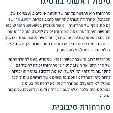
טיפול ראשוני בורטיגו
סחרחורת היא תחושה מדומה של תנועה או סיבוב (עצמי או של
הסביבה). סחרחורת הגורמת תחושת סיבוב נקראת
ורטיגו
, אך ישנו
גם סוג נוסף של סחרחורת – אשר מאופיין בטשטוש, חוסר יציבות
ותחושת "ניתוק" מהרצפה. סחרחורת יכולה להיגרם תוך כדי תנועה
וכן במצב סטטי (שכיבה או ישיבה). זוהי בעיה נפוצה מאוד ואנשים
רבים מדווחים כי הם סבלו או סובלים מסחרחורות, אך חשוב לציין
כי לא מדובר במחלה אלא בתסמין.
סחרחרות לרוב נחשבת למשהו נפוץ שמפריע מעט למהלך התקין
של סדר היום, אך חשוב לזכור כי סחרחורת יכולה להוביל גם
להפרעות גדולות יותר (למשל, תאונות דרכים). בנוסף הן יכולות
להיות סימן למחלה או תסמונת קשים אשר דורשים טיפול. לכן
מומלץ לא להתעלם מסחרחורת וכן לא להסתפק בטיפול
בסימפטומים בלבד, אלא לעבור בדיקה ולנסות להעלות על מקור
הבעיה.
סחרחורת סיבובית