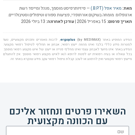
מאת:
מאיר אפל (B.P.T.)
— פיזיותרפיסט מוסמך, מנהל ומייסד רשת
ארגופלוס. מומחה בשיקום אורתופדי, פציעות ספורט וטיפולים וסטיבולריים.
תאריך פרסום:
15 באפריל 2026 |
עודכן לאחרונה:
13 ביולי 2026
המידע המופיע באתר
(by MEDIMAX)
ergoplus
, לרבות מאמרים ותכנים מקצועיים, נועד
למטרות מידע כללי בלבד ואינו מהווה ייעוץ רפואי, אבחון או תחליף לטיפול רפואי מקצועי.
המידע באתר אינו מיועד לאבחון עצמי ואינו מחליף פנייה או ייעוץ של איש מקצוע רפואי מוסמך.
בכל שאלה או בעיה רפואית יש לפנות לרופא ו/או לאיש מקצוע רפואי מוסמך. אין להתעלם
מייעוץ רפואי מקצועי ואין להימנע או לעכב קבלת טיפול רפואי עקב מידע שנקרא באתר זה.
השאירו פרטים ונחזור אליכם
עם הכוונה מקצועית