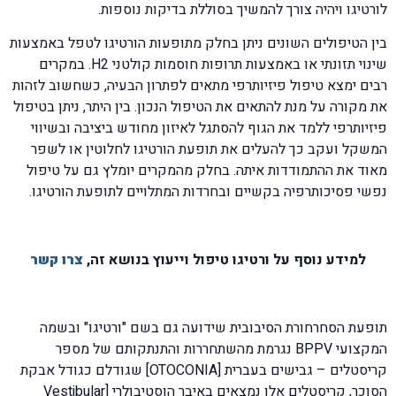
לורטיגו ויהיה צורך להמשיך בסוללת בדיקות נוספות.
בין הטיפולים השונים ניתן בחלק מתופעות הורטיגו לטפל באמצעות
שינוי תזונתי או באמצעות תרופות חוסמות קולטני H2. במקרים
רבים ימצא טיפול פיזיותרפי מתאים לפתרון הבעיה, כשחשוב לזהות
את מקורה על מנת להתאים את הטיפול הנכון. בין היתר, ניתן בטיפול
פיזיותרפי ללמד את הגוף להסתגל לאיזון מחודש ביציבה ובשיווי
המשקל ועקב כך להעלים את תופעת הורטיגו לחלוטין או לשפר
מאוד את ההתמודדות איתה. בחלק מהמקרים יומלץ גם על טיפול
נפשי פסיכותרפיה בקשיים ובחרדות המתלויים לתופעת הורטיגו.
למידע נוסף על ורטיגו טיפול וייעוץ בנושא זה,
צרו קשר
תופעת הסחרחורת הסיבובית שידועה גם בשם "ורטיגו" ובשמה
המקצועי BPPV נגרמת מהשתחררות והתנתקותם של מספר
קריסטלים – גבישים בעברית [OTOCONIA] שגודלם כגודל אבקת
הסוכר, קריסטלים אלו נמצאים באיבר הוסטיבולרי [Vestibular