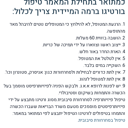
כמתואר בתחילת המאמר טיפול
בורטיגו ברמה המיידית צריך לכלול:
1. הרגעת המטופל, לא להילחץ כי המטופלים נוטים להיבהל מאד
מהתופעה.
2. הושבה בזווית 60 מעלות.
3. ייצוב ראשו וצווארו על ידי תמיכה של כריות.
4. הארת החדר באור חלש.
5. אין לטלטל את המטופל.
6. השקייה במים בלבד.
7. אין לתת כדורים לבחילות ולסחרחורות כגון: אגיסרק, סטונרון וכו'.
8. אין לתת למטופל לנהוג.
9. יש לפנות לרופא א.א.ג. ולבקש הפניה לפיזיותרפיסט מוסמך בעל
הכשרה והתמחות בשיקום וסטיבולרי.
טיפול פיזיותרפיה לסחרחורת סיבובית מסוג ורטיגו מתבצע על ידי
פיזיותרפיסטים מוסמכים מטעם משרד הבריאות שעברו הכשרה
והתמחו בטיפולים לורטיגו הטיפול יתבצע לפי המתואר במאמר:
טיפול בסחרחורת סיבובית
.