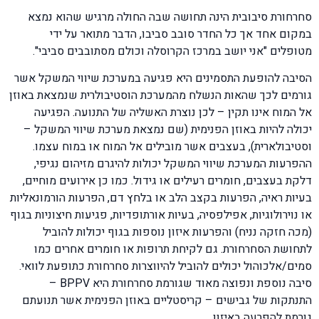
סחרחורת סיבובית הינה תחושה שבה החולה מרגיש שהוא נמצא
במקום אחד אך כל החדר סובב סביבו, הדבר מתואר על ידי
מטופלים "אני יושב במרכז הקרוסלה וכולם מסתובבים סביבי".
הסיבה להופעת התסמינים היא פגיעה במערכת שיווי המשקל אשר
גורמים לכך שהאות הנשלח מהמערכת הוסטיבולרית שנמצאת באוזן
אל המוח אינו תקין – לכן נוצרת האשליה של התנועה. הפגיעה
יכולה להיות באוזן הפנימית (שם נמצאת מערכת שיווי המשקל –
וסטיבולארית), בעצבים אשר מובילים אל המוח או במוח עצמו.
ההפרעות המערכת שיווי המשקל יכולות להיגרם מזיהום נגיפי,
דלקת בעצבים, חומרים רעילים או גידול. כמו כן אירועים מוחיים,
בעיות ראיה, הפרעות בקצב הלב או בלחץ דם, הפרעות הורמונאליות
או נוירולוגיות, אפילפסיה, בעיות אורתופדיות, פגיעות חיצוניות בגוף
(מכה חזקה נניח) והפרעות איזון נוספות בגוף יכולות להוביל
לתחושת הסחרחורת. גם לקיחת תרופות או חומרים אחרים כמו
סמים/אלכוהול יכולים להוביל להיווצרות סחרחורת כתופעת לוואי.
סיבה נוספת ונפוצה מאוד שגורמת סחרחורת היא BPPV –
התנתקות של גבישים – קריסטליים באוזן הפנימית אשר תנועתם
גורמת להפרעה באיזון.