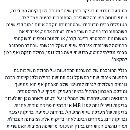
התופעה מורגשת בעיקר בזמן שינויי תנוחה כגון: קימה משכיבה,
שינוי תנוחה מישיבה לשכיבה, הסתובבות במיטה מצד לצד.
מטופלים רבים מדווחים שהסחרחורת תקפה אותם " תוך כדי שינה
כשהסתובבתי במיטה חשתי כאילו רעידת אדמה, איבדתי את
העשתונות והתכסיתי בזיעה קרה", או תלונות נוספות "כשקמתי
מהמיטה לשירותים איבדתי שיווי משקל הרגשתי שהחדר מסתובב
סביבי ונפלתי למיטה, הרגשתי זיעה בכל גופי, בחילה חזקה ואף רצון
להקאה".
בגלל המורכבת של המערכת התחושות של החולה משלבות גם
תחושות איבוד שיווי המשקל וגם תחושת בחילה ולכן קיימים הרבה
גורמים העלולים לגרום לורטיגו, שלב האבחון אף הוא ממושך
ומורכב. האבחון מתחיל בראיון מעמיק ומקיף של ההיסטוריה
הרפואית והמשפחתית של המתלונן על ורטיגו ולאחר מכן יש לערוך
בדיקות נויירולוגיות כמו M.R.I או הדמיות סריקה מוחית אחרות,
בדיקות של מערכת שיווי המשקל, בדיקות שמיעה, בדיקות יציבה
ובדיקות דם. במקרים רבים, לאחר בדיקות אלה, האבחנה המבדלת
תסיר גורמים הקשורים באוזן התיכונה מרשימת הסיבות האפשריות