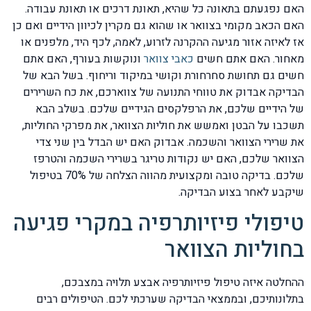
האם נפגעתם בתאונה כל שהיא, תאונת דרכים או תאונת עבודה.
האם הכאב מקומי בצוואר או שהוא גם מקרין לכיוון הידיים ואם כן
אז לאיזה אזור מגיעה ההקרנה לזרוע, לאמה, לכף היד, מלפנים או
מאחור. האם אתם חשים
כאבי צוואר
ונוקשות בעורף, האם אתם
חשים גם תחושת סחרחורת וקושי במיקוד וריחוף. בשל הבא של
הבדיקה אבדוק את טווחי התנועה של צווארכם, את כח השרירים
של הידיים שלכם, את הרפלקסים הגידיים שלכם. בשלב הבא
תשכבו על הבטן ואמשש את חוליות הצוואר, את מפרקי החוליות,
את שרירי הצוואר והשכמה. אבדוק האם יש הבדל בין שני צדי
הצוואר שלכם, האם יש נקודות טריגר בשרירי השכמה והטרפז
שלכם. בדיקה טובה ומקצועית מהווה הצלחה של 70% בטיפול
שיקבע לאחר בצוע הבדיקה.
טיפולי פיזיותרפיה במקרי פגיעה
בחוליות הצוואר
ההחלטה איזה טיפול פיזיותרפיה אבצע תלויה במצבכם,
בתלונותיכם, ובממצאי הבדיקה שערכתי לכם. הטיפולים רבים