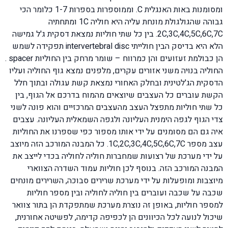
ומסומנות באות האנגלית C. וממוספרות בספרות 1-7 כלומר הכי
גבוהה שהגולגולת מונחת עליה היא חוליה 1C ומתחתיה
2C,3C,4C,5C,6C,7C. בין כל שתי חוליות נמצאת דסקית ג'ל גמישה
הלא היא בדיסק הבין חולייתי intervertebral disc תפקידה לשמש
הן כבולמת זעזועים והן כמרווח – שומר מרחק בין החוליות spacer .
החוליה בנויה משני אזורים עקרים, מלפנים נמצא גוף החוליה ועליו
הדסקית הג'לטינית ובחלק האחורי נמצאת קשת עגולה ובתוך חלל
הקשת עוברים כל העצבים שיוצאים מהמוח בדרכם אל הגוף, בין
כל שתי חוליות מתפצל העצב מהעצבים המרכזיים והוא פונה לשני
צדי הגוף לגפה הימנית העליונה ולגפה השמאלית העליונה. עצבים
איה גם הם מסומנים על ידי אותו מספור כפי שספרנו את החוליות
עצב מספר 1C,2C,3C,4C,5C,6C,7C. כל המבנה המורכב הזה מיוצב
על ידי מערכת של רצועות שמחברות חוליה לחוליה בכדי לייצב את
המבנה המורכב הזה. בנוסף לכן חוליות עמוד השדרה הצווארי
מיוצבות ומופעלות על ידי מערכת שרירים סבוכה, השרירים מונחים
שכבה על שכבה ועוברים בין חוליה לחוליה ובין מספר חוליות
למספר חוליות, באופן זה נוצרת מערכת שמתפקדת הן בתור צוואר
שיכול לנועה לכל הכיוונים הן לכפיפה קדימה, לפשיטה אחורנית,