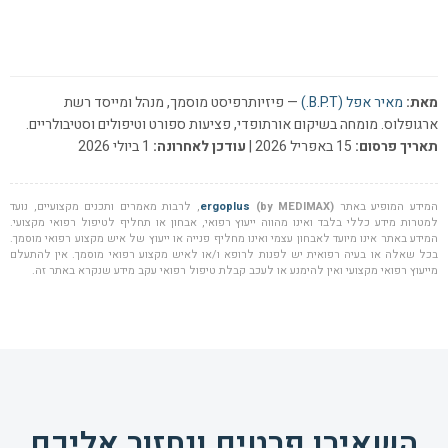
מאת:
מאיר אפל (B.P.T.)
— פיזיותרפיסט מוסמך, מנהל ומייסד רשת
ארגופלוס. מומחה בשיקום אורתופדי, פציעות ספורט וטיפולים וסטיבולריים.
תאריך פרסום:
15 באפריל 2026 |
עודכן לאחרונה:
1 ביולי 2026
המידע המופיע באתר
(by MEDIMAX)
ergoplus
, לרבות מאמרים ותכנים מקצועיים, נועד
למטרות מידע כללי בלבד ואינו מהווה ייעוץ רפואי, אבחון או תחליף לטיפול רפואי מקצועי.
המידע באתר אינו מיועד לאבחון עצמי ואינו מחליף פנייה או ייעוץ של איש מקצוע רפואי מוסמך.
בכל שאלה או בעיה רפואית יש לפנות לרופא ו/או לאיש מקצוע רפואי מוסמך. אין להתעלם
מייעוץ רפואי מקצועי ואין להימנע או לעכב קבלת טיפול רפואי עקב מידע שנקרא באתר זה.
השאירו פרטים ונחזור אליכם