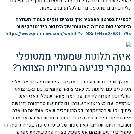
להטיה לשני הצדדים ולסיבוב ימינה ושמאלה. בנוסף לכך קיימים
כלי דם רבים שמספקים דם לכל המבנים באזור.
לצפייה בסרטון המסביר איך נוצרים נזקים בעמוד השדרה
הצווארי ואת המבנה האנטומי של הצוואר היכנסו לקישור:
https://www.youtube.com/watch?
v=NSstEBvuG-8&t=79s
איזה תלונות שמעתי ממטופלי
במקרי פגיעה בחוליות הצוואר?
במהלך שנים רבות בעיסוקי במקצוע הפיזיותרפיה פנו אלי אלפי
מטופלים עם תלונות על כאבי צוואר מקומיים, עם כאבי צוואר
שכללו גם הקרנה לידיים, עם כאבי צוואר שכללו כאבי ראש
עורפיים, עם כאבי צוואר שגרמו גם לתחושת סחרחורת והרגשת
ריחוף וקושי בהתמקדות. כל המטופלים שאלו אותי את השאלה
איזה טיפולי פיזיותרפיה במקרי פגיעה בחוליות הצוואר אני מבצע.
תשובתי הייתה שקיימות אין ספור של שיטות טיפול בפיזיותרפיה, הן
טיפולים ידניים שבהם אני מפעיל בצורה פאסיבית את מפרקי