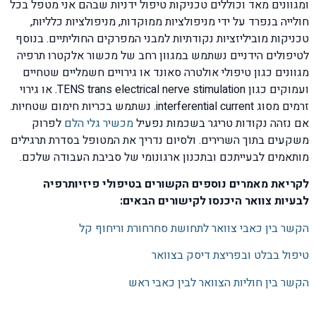
ומגוונים מאד וכוללים טכניקות טיפול ידניות שבהם אני מטפל בכל
חולייה בנפרד על ידי מניפולציות ממוקדות, מניפולציות כלליות,
טכניקות מוביליזציות נקודתיות למבני המפרקים החוליתיים. בנוסף
לטיפולים הידניים נשתמש במגוון רחב של מכשור אלקטרו תרפיה
מגוונים כגון טיפולי אולטרה סאונד או גירויים חשמליים שטחיים
ועמוקים כגון TENS trans electrical nerve stimulation. או גירוי
זרמים מסוג interferential current. נשתמש בכריות חימום שטחיות.
אם נזהה נקודות טריגר בשכמות נפעיל
מכשיר גלי הלם
לפרוק
משקעים בתוך השרירים. ולסיום נדריך את המטופל בסדרת תרגילים
מותאמים לבעייתכם ובתכנון ארגונומי של סביבת העבודה שלכם.
לקריאת מאמרים נוספים הקשורים בטיפולי פיזיותרפיה
לבעיות צוואר היכנסו לקישורים הבאים:
הקשר בין כאבי צוואר לתחושת סחרחורת וריחוף קל
טיפול בבלט ובפריצת דיסק בצוואר
הקשר בין חוליות הצוואר לבין כאבי ראש