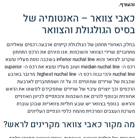
והעורף.
כאבי צוואר – האנטומיה של
בסיס הגולגולת והצוואר
בחלק האחורי תחתון של הגולגולת קיימים ארבעה רכסים שאליהם
מתחברים שרירי הצוואר והשכמות. אנו מזהים את הרכס התחתון
שקרוב לצוואר והוא inferior nuchal line בשכבה נוסת מעליו נמצא
רכס ה- median nuchal line ושוב מעליו נמצא את רכס ה- superior
nuchal line והכי גבוה רכס ה- highest nuchal line. מדובר בארבע
שכבות של שרירים שמונחים זה על זה ושמתחברים לארבעת
הרכסים וכך יוצרים עיבוי של שרירים שתפקידם לפשוט את הראש
אחורנית ובנוסף להרים את השכמות והכתפיים לכיוון האוזניים
והראש. בנוסף בצוואר יש שבע חוליות צוואריות שבהן עוברת
מערכת העצבים המרכזית מהמח כלפי הגפיים העליונים.
מה מקור כאבי צוואר מקרינים לראש?