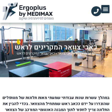
הקליניקות שלנו
השירותים שלנו
עמוד הבית
מידע מקצועי
כאבי צוואר המקרינים לראש
דף הבית
»
בלוג
»
כאבי צוואר
»
כאבי צוואר המקרינים לראש
במהלך עשרות שנות עבודתי שמעתי מאות תלונות של מטופלים
שהוגדרו על ידם ככאב ראש שמתחיל מהצוואר. בכדי להבין את
התלונה צריך לחפור לתוך המבנה האנטומי המורכב של הצוואר