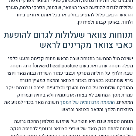
המבנים של חוליות הצוואר, השכמות, שרירי הצוואר מפרקי הלסת
עלולים לגרום להופעת כאבי הצוואר, שכמות, מפרקי הלסת, העורף
והראש. הכאב עלול להופיע בחלק או בכל אותם אזורים ביחד
ולחוד, באופן קבוע ולסירוגין.
תנוחות צוואר שעלולות לגרום להופעת
כאבי צוואר מקרינים לראש
ישיבה מול המחשב בתנוחה שבה הראש מתוח קדימה ומעט כלפי
מעלה תנוחה שנקראת בשם forward head posture הינה תנוחה
שבה הלחץ על חוליות מפרקי ועצבי עמוד השדרה גבוה מאד ויוצר
גירוי שמתבטא בכאבים באזור הצוואר והמצח כמעיין חגורה
מהודקת שלוחצת על המצח והערף והצדעיים. יציבה זו נגרמת עקב
עמדת מסך המחשב לא בצורה ארגונומית ולא בזווית ובמרחק
המתאים.
התאמה ארגונומית של המסך
חשובה מאד בכדי למנוע את
היווצרות הלחץ והכאב בצוואר ובראש.
תנוחה נוספת שגם היא תוצר של שימוש בטלפון החכם גרועה
וגורמת למתח חזק מאד של שרירי הצוואר ובנוסף לדחיסה חזקה
של חוליות הצוואר. התנוחה נגרמת עקב הסתכלות במסך הטלפון