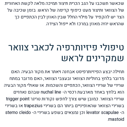
שכאשר תשכבו על הגב הכרית תיצור תמיכה מלאה לקשת האחורית
של הצוואר ותיצור מעט כיפוף קדימה של הראש. בזמן שכיבה על
הצד יש להקפיד על מילוי החלל שבין האוזן לבין הכתפיים כך
שהראש יהיה מאוזן במרכז ולא ייפול הצידה.
טיפולי פיזיותרפיה לכאבי צוואר
שמקרינים לראש
תחילה יבצע הפיזיותרפיסט אבחנה ויאתר את מקור הבעיה. האם
מדובר בלחץ בחוליות הצוואר ובעצבי הצוואר, האם מדובר במתח
שרירי של שרירי הצוואר, הכתפיים והשכמות. או שאולי מקור הבעיה
הוא בלחץ באחד מארבעת רכסי ה- nuchal line שבהם נאחזים
שרירי הצוואר. כמובן שיש צורך לחפש נקודות טריגר trigger point
בשרירי הצוואר שהאופיניים ביותר הם בשרירי trapezius או בשרירי
ה- levator scapulae וכן נמצאים בשפע בשרירי ה- sterno cleido
mastoid.