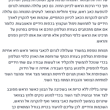
תוך כדי הרכנת הראש לכיוון החזה. גם כאן עלולה התנוחה לגרום
להופעת כאב ראש, עורף וחוליות הצוואר. לעיטים התנוחה גם עלולה
לגרום להקרנת הכאב לכיוון הכתפיים, שכמות ואף להקרין לאורך
הידיים עד לתחושת נימול ועקצוץ בכפות הידיים והאצבעות. כלומר
אם אתם מתכתבים בעזרת הטלפון החכם או צופים בסרטון על
תרכינו את הראש כלפי הטלפון אלא תרימו את אותו לכיוון הפנים
והראש.
תנוחת נוספת במשרד שעלולה לגרום לכאבי צוואר וראש היא אחיזת
שפופרת הטלפון בעזרת הכתף שדוחסת את האוזן כלפי הטלפון
בכדי שנוכל להמשיך ולהקליד או לעשות עבודה עם שתי הידיים
מבלי להפסיק ולפגוע ברצף העבודה. אחיזה זו של הידוק
השפופרת אל האוזן תגרום לדחיסת הצוואר מצד אחד ומהצד השני
למתיחת הצוואר והגברת המתח בצד השני.
שינה בלילה ללא כריות או בשכיבה על הבטן כאשר הראש מסובב
לצד אחד ובהטיה לצד השני. בכדי למנוע נזקים ולחץ בצוואר
שיגרום בהמשך להופעת כאבי צוואר ואף להקרנה אל הראש,
השכמות והידיים. לכן עליכם להיעזר בכרית בגודל המתאים כך