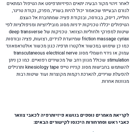
לאחר זיהוי מקור הבעיה יתאים הפיזיותרפיסט את הטיפול המתאים
לגורם הבעייתי שכאמור יכול להיות בשריר, מפרק, נקודת טריגר,
חולייה, דיסק, בבורסה, ובנקודת פציה שמתחברת אל העצם.
הטיפולים יכללו טכניקות ידניות מסוג מוביליזציות ומניפולציות לפי
שיטות למפרקי ולחוליות הצוואר. טכניקות של deep transverse
friction massage cyriax שמיועדת לגידים, רצועות, פציה ובורסות.
כמו כן שימוש במכשור אלקטרו תרפיה כגון מכשור אולטראסאונד
עמוק או גירוי חשמלי מסוג transcutaneous electrical nerve
stimulation שכולל מגוון רחב של מכשירים רפואיים. כמו כן ניתן
להשתמש בחבישות מסוג קניזיו טייפ kinesiology tape ותרגילים
להפעלת שרירים, להארכת רקמות מקוצרות ועוד שיטות רבות
מגוונות אחרות.
לקריאת מאמרים נוספים בנושא פיזיותרפיה לכאבי צוואר
כאבי ראש וסחרחורות היכנסו לקישורים הבאים: