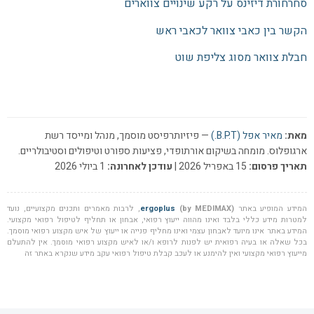
סחרחורת דיזינס על רקע שינויים צווארים
הקשר בין כאבי צוואר לכאבי ראש
חבלת צוואר מסוג צליפת שוט
מאת:
מאיר אפל (B.P.T.)
— פיזיותרפיסט מוסמך, מנהל ומייסד רשת
ארגופלוס. מומחה בשיקום אורתופדי, פציעות ספורט וטיפולים וסטיבולריים.
תאריך פרסום:
15 באפריל 2026 |
עודכן לאחרונה:
1 ביולי 2026
המידע המופיע באתר
(by MEDIMAX)
ergoplus
, לרבות מאמרים ותכנים מקצועיים, נועד
למטרות מידע כללי בלבד ואינו מהווה ייעוץ רפואי, אבחון או תחליף לטיפול רפואי מקצועי.
המידע באתר אינו מיועד לאבחון עצמי ואינו מחליף פנייה או ייעוץ של איש מקצוע רפואי מוסמך.
בכל שאלה או בעיה רפואית יש לפנות לרופא ו/או לאיש מקצוע רפואי מוסמך. אין להתעלם
מייעוץ רפואי מקצועי ואין להימנע או לעכב קבלת טיפול רפואי עקב מידע שנקרא באתר זה