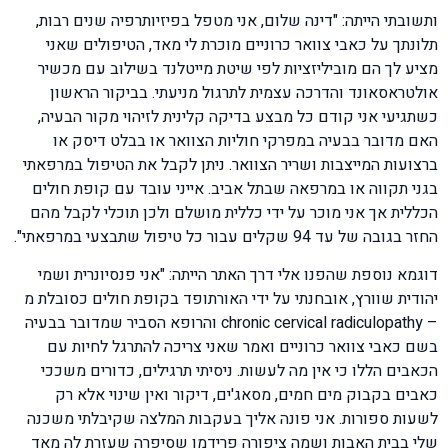
ותשובתי הייתה: "דינה שלום, אני מטפל בפיזיותרפיה שנים רבות,
תלונתך על כאבי צוואר כרוניים מוכרת לי מאד, הטיפולים שאני
מציע לך הם מוביליזציות לפי שיטת מייטלנד בשילוב עם מכשיר
אולטראסאונד והדרכה עצמית לתרגול מניעתי. בביקור הראשון
כשתגיעי אני קודם כל מבצע בדיקה קלינית לזיהוי מקור הבעיה,
האם מדובר בבעיה במפרקי חוליות הצוואר או בבלט דיסק או
ברצועות המייצבות ושריר הצוואר. ניתן לקבל את הטיפול במרפאתי
בגני תקווה או במרפאה שבתל אביב. אייני עובד עם קופת חולים
הכללית אך אני מוכר על ידי כללית מושלם ולכן תוכלי לקבל מהם
החזר בגובה של עד 94 שקלים עבור כל טיפול שתבצעי במרפאתי".
דוגמא נוספת שהפנו אלי דרך האתר הייתה: "אני פנסיונרית ושמי
יהודית שוורץ, אובחנתי על ידי האורתופד בקופת חולים כסובלת מ
– chronic cervical radiculopathy והרופא הסביר שמדובר בבעיה
בשם כאבי צוואר כרוניים ואמר שאני צריכה להתרגל לחיות עם
הכאבים הללו כי אין מה לעשות. ניסיתי תרגילים, כדורים משככי
כאבים בקבוק מים חמים, מסאג'ים, דיקור ואין שינוי אלא רק
לשעות ספורות. אני פונה אליך בעקבות המלצה שקיבלתי משכנה
שלי בבית האבות ושמה ציפורה פרידמן שסיפרה שעזרת לה מאד