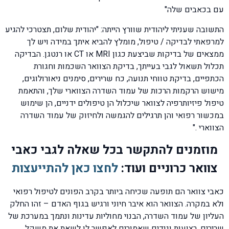
עם בכאבים שלה"
התשובה שעניתי ליהודית שוורץ הייתה: "יהודית שלום, תצטרכי להגיע
למרפאתי לבדיקה / טיפול, מומלץ להביא איתך במידה ויש לך
ממצאים של בדיקות שביצעת כגון MRI או CT או רנטגן. הבדיקה
תכלול תשאול לגבי בעייתך, בדיקת הצוואר השכמות וחגורת
הכתפיים, בדיקת טווחי תנועה, כח שרירים, סימנים ניאורולוגים,
מישוש הרקמות הרכות של עמוד השדרה הצווארי שלך, והתאמת
טיפול פיזיותרפיה לצוואר שיכלול הן טיפולים ידניים, הן שימוש
במכשור רפואי והן תרגילים להגמשה ולחיזוק של עמוד השדרה
הצווארי ."
מוזמנים להתקשר בכל שאלה לגבי כאבי
צוואר כרוניים ועוד:
לחצו כאן להתייעצות
כאבי צוואר הם תופעה שכיחה ביותר בקרב הפונים לטיפול רפואי
ולא במקרה. הצוואר הוא איבר חיוני ורגיש בגוף האדם – זהו החלק
העליון של עמוד השדרה, הבנוי מחוליות עדינות ונתמך במערכת של
שרירים, רצועות וגידים שאמורים לאפשר לו לשאת את משקל