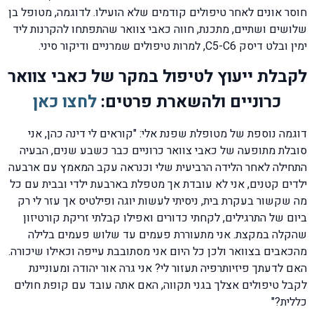
חוסר אונים לאחר טיפולים קודמים שלא הועילו. לדוגמה, מטופל בן
שלושים ושתיים, מתכנת, חווה כאבי צוואר שהתפתחו להקרנות ליד
ימין ובלט דיסק C5-C6, למרות טיפולים שמרניים ודיקור סיני.
לקבלת ייעוץ לטיפול במקר של כאבי צוואר
כרוניים ולהשארת פרטים:
לחצו כאן
דוגמה נוספת של מטופלת שפנת אלי: "קוראים לי דינה כהן, אני
סובלת מתופעה של כאבי צוואר כרוניים כבר כשבע שנים, הבעיה
התחילה לאחר הלידה הרביעית שלי וכנראה עקב המאמץ עם ארבעה
ילדים קטנים, אני לא עובדת אך מטפלת בארבעת ילדי ובבית עם כל
מה שקשור בעקרת בית, ניסיתי לעשות יוגה ופילטיס אך עזר לי רק
ביום של התרגילים, לקחתי כדורים ואפילו קבלתי זריקת קורטיזון
שהקלה במקצת. אני מתעוררת פעמים עד שלוש פעמים בלילה
מהכאבים בצוואר ולכן כל היום אני מסתובבת עייפה וכאילו שיכורה.
האם לדעתך פיזיותרפיה תעזור לי? אני גרה אור יהודה ומעוניינת
לקבל טיפולים אצלך בגני תקווה, האם אתה עובד עם קופת חולים
כללית?"