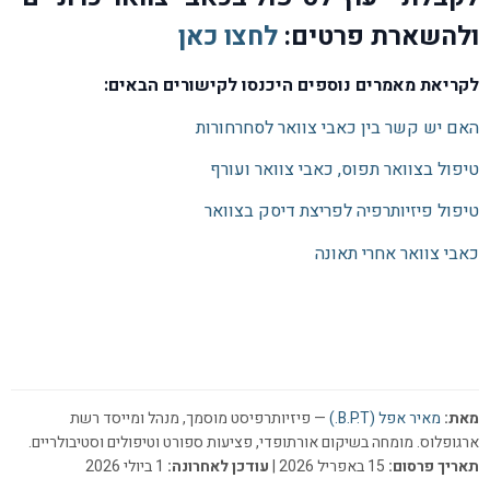
טיפול בצוואר תפוס, כאבי צוואר ועורף
טיפול פיזיותרפיה לפריצת דיסק בצוואר
כאבי צוואר אחרי תאונה
מאת:
מאיר אפל (B.P.T.)
— פיזיותרפיסט מוסמך, מנהל ומייסד רשת
ארגופלוס. מומחה בשיקום אורתופדי, פציעות ספורט וטיפולים וסטיבולריים.
תאריך פרסום:
15 באפריל 2026 |
עודכן לאחרונה:
1 ביולי 2026
המידע המופיע באתר
(by MEDIMAX)
ergoplus
, לרבות מאמרים ותכנים מקצועיים, נועד
למטרות מידע כללי בלבד ואינו מהווה ייעוץ רפואי, אבחון או תחליף לטיפול רפואי מקצועי.
המידע באתר אינו מיועד לאבחון עצמי ואינו מחליף פנייה או ייעוץ של איש מקצוע רפואי מוסמך.
בכל שאלה או בעיה רפואית יש לפנות לרופא ו/או לאיש מקצוע רפואי מוסמך. אין להתעלם
מייעוץ רפואי מקצועי ואין להימנע או לעכב קבלת טיפול רפואי עקב מידע שנקרא באתר זה.