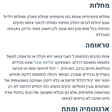
מחלות
מחלות ספציפיות שונות כמו מיוסיטיס ומחלת פאג'ט ומחלות דלדול
עצם יכולות לגרום כחלק מסימני המחלה לכאבי צוואר חזקים.
הטיפול בכל אחת מהן הוא שונה, לכן חשוב מאוד הדיוק באבחנה
המבדלת.
טראומה
אחת הסיבות הנפוצות ל כאבי צוואר היא חבלה או טראומה, למשל
כתוצאה מתאונת דרכים. כשאפקט '
צליפת שוט
' שאנו מכירים
מבלימות חירום ברכב, הוא חזק – יכול להיווצר מתח או פגיעה
בשרירים ובגידים שסביב הצוואר ויכולה להתפתח דלקת. תרחיש
חמור יותר יכול לכלול פריצת או בלט דיסק ושחיקה משמעותית של
הסחוסים שבין החוליות. נזקים מהסוג הזה יכולים להיווצר לא רק
מטראומה ספציפית, אלא גם מבלאי מתמשך של הגוף בניהול אורח
חיים ויציבה לא בריאים לצוואר.
ארגונומיה ומתח