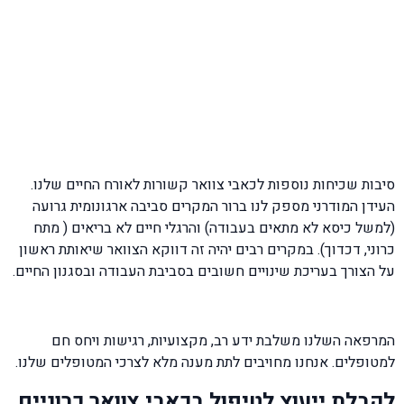
סיבות שכיחות נוספות לכאבי צוואר קשורות לאורח החיים שלנו.
העידן המודרני מספק לנו ברור המקרים סביבה ארגונומית גרועה
(למשל כיסא לא מתאים בעבודה) והרגלי חיים לא בריאים ( מתח
כרוני, דכדוך). במקרים רבים יהיה זה דווקא הצוואר שיאותת ראשון
על הצורך בעריכת שינויים חשובים בסביבת העבודה ובסגנון החיים.
המרפאה השלנו משלבת ידע רב, מקצועיות, רגישות ויחס חם
למטופלים. אנחנו מחויבים לתת מענה מלא לצרכי המטופלים שלנו.
לקבלת ייעוץ לטיפול בכאבי צוואר כרוניים
ולהשארת פרטים:
לחצו כאן
לקריאת מאמרים נוספים היכנסו לקישורים הבאים:
האם יש קשר בין כאבי צוואר לסחרחורות