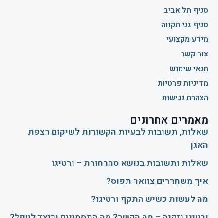
תנאי שימוש
מדיניות פרטיות
הצהרת נגישות
מאמרים אחרונים
שאלות, תשובות לבעיות הקשורות לשיקום רצפת
האגן
שאלות ותשובות בנושא סחרחורת – ורטיגו
איך משחררים צוואר תפוס?
​מה לעשות כשיש התקף ורטיגו?
ורטיגו וזקנה – מה הקשר? מה התסמינים וכיצד לטפל?
ורטיגו בהריון
סניף גני תקווה
072-3975193