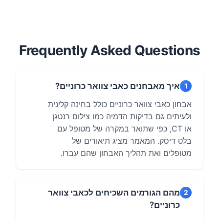
איך מאבחנים כאבי צוואר כרוניים?
1
אבחון כאבי צוואר כרוניים כולל בחינה קלינית
ולעיתים גם בדיקות הדמיה כמו צילום רנטגן
או CT, כפי שתואר במקרה של מטופל עם
בלט דיסק. המאמר מציג תיאורים של
מטופלים ואת תהליך האבחון שהם עברו.
מהם הגורמים השכיחים לכאבי צוואר
2
כרוניים?
כאבי צוואר כרוניים יכולים לנבוע ממגוון
גורמים, כולל בעיות מולדות, נרכשות, דלקת
פרקים, גידולים, טראומה, ארגונומיה לקויה
(כמו עבודה מול מחשב) ומתח נפשי. המאמר
מתאר מקרים של מטופלים שסבלו מכאבים
עקב גורמים אלו.