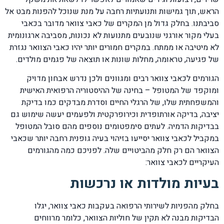
הראש, תוך גמישות ותנועתיות רחבה על מנת שנוכל להפנות מבט אל
סביבתנו. בחלק גדול מן המקרים של כאבי צוואר מדובר בכאבי
בעלי מקור אורגני שנובעים מתנועות לא נכונות, מסביבה ארגונומית
לא מיטיבה או ממתח. במקרים חמורים יותר יהיו כאבי הצוואר נגזרת
של פגיעה, טראומה, מחלות שונות או תוצאה של פגמים מולדים.
הגורמים לכאבי צוואר רבים ומגוונים ולכן נדרש אבחון מדויק
ומוקפד של המטופל – בחינה של ההיסטוריה הרפואית האישית
והמשפחתית שלו, של הרגלי החיים וסדרת מבדקים כמו בדיקת
יציבה, בדיקה אורתופדית וכירופרקטית ולפעמים יעשה שימוש גם
בבדיקות הדמיה. לעתים סימפטומים נוספים מהם סובל המטופל
במקביל לכאבי צוואר יסייעו בזיהוי בעיה גופנית רחבה יותר שכאבי
הצוואר הם רק חלק מהביטויים שלה. לפניכם כמה מהגורמים
העיקריים לכאבי צוואר:
בעיות מולדות או נרכשות
בחלק מהפניות לשירותי הרפואה בעקבות כאבי צוואר, יגלו
הבדיקות מבנה לא תקין של חוליות הצוואר, כלומר מרווחים