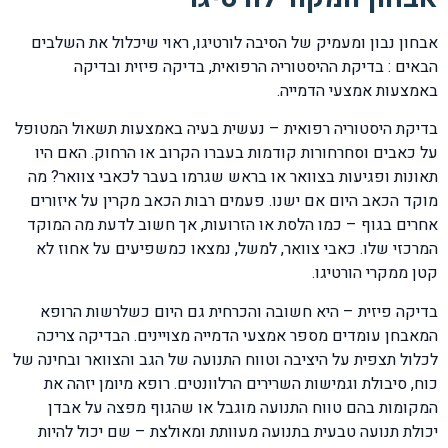
אבחון נבון ומעמיק של הסיבה לורטיגו, ראוי שיכלול את השלבים
הבאים : בדיקת ההיסטוריה הרפואית, בדיקה פיזית ובדיקה
באמצעות אמצעי הדמייה.
בדיקת היסטוריה רפואית – נעשית בעיה באמצעות תשאול המטופל
על כאבים וסחרחורות קודמות בעברו הקרוב או הרחוק. האם היו
תאונות ופגיעות בצוואר או בראש שגרמו בעבר לכאבי צוואר? מה
מוקד הכאב היום אם ישנו. פעמים רבות הכאב מקרין על איזורים
אחרים בגוף – כמו הלסת או הזרועות, אך חשוב לדעת מה המוקד
המרכזי שלו. כאבי צוואר, למשל, נמצאו כמשפיעים על אחוז לא
קטן ממקרי הורטיגו.
בדיקה פיזית – היא חשובה והכרחית גם היום כשלרשות הרופא
המאבחן עומדים מספר אמצעי הדמייה מצויינים. הבדיקה צריכה
לכלול תצפית על היציבה וטווח התנועה של הגב והצוואר ובחינה של
כוח, סיבולת וגמישות השרירים הרלוונטים. רופא מיומן יזהה את
המקומות בהם טווח התנועה מוגבל או שהגוף מפצה על אבדן
יכולת תנועה טבעית בתנועה מעוותת ומאולצת – שם יכול להיות