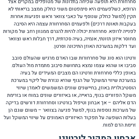
סחרחורת היא תופעה שכיחה בתלונות של מטופלים במקרים אצל
הרופא, כשלפעמים היא סימפטום משני כחלק ממצב בריאותי לא
תקין (למשל כחלק שנוסף על כאבי צוואר וראש ופגיעות אחרות
בעקבות תאונת דרכים) ולפעמים הסחרחורת עצמה היא הסיבה
לפנייה לרופא. סחרחורת יכולה להיות להגרם ממגוון רחב של מקורות
מחוסר איזון תזונתי, אנמיה, בעיה סכרתית, דרך חבלות ראש וצוואר
ועד דלקות במערכת האוזן התיכונה וסרטן.
ורטיגו הוא סוג של סחרחורות שבו האדם מרגיש שהעולם סובב
סביבו או שהוא עצמו נמצא בתחושת סיבוב מתמדת מול העולם.
באופן כללי סחרחורת וורטיגו הם מצבים המעידים על בעיה
במערכת שיווי המשקל של הגוף שהיא נגזרת של ליקוי במערכת
הוסטיבולרית באוזן, בחיישנים שונים המשמשים לאמדן שיווי
משקל הפזורים בגוף, בראייה, או באיזורים שונים במוח או בזרימת
הדם אליהם – אך אבחון וטיפול בורטיגו וסחרחורת דורשים בדיקה
של מערכות נוספות בגוף, למשל פגיעה בצוואר – משום שגם הן
בעלות השפעה על תפקוד האיזורים האמונים על שיווי המשקל ועל
זרימת הדם למוח.
אבחון המקור לורטיגו