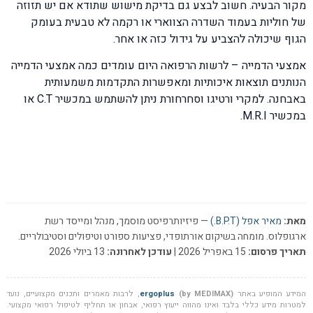
מקור הבעיה. חשוב לבצע גם בדיקת מישוש שתודא אם יש תזוזה
של חוליות בעמוד השדרה הצווארי או רקמה לא טבעית בעומק
הגוף שיכולה להצביע על גידול כזה או אחר.
אמצעי הדמייה – לרשות הרפואה היום עומדים כמה אמצעי הדמייה
הנותנים תוצאות איכותיות ומאפשרות התקדמות משמעותית
באבחנה. למקרי ורטיגו וסחרחורת ניתן להשתמש במכשיר C.T או
במכשיר M.R.I.
מאת:
מאיר אפל (B.P.T.)
— פיזיותרפיסט מוסמך, מנהל ומייסד רשת
ארגופלוס. מומחה בשיקום אורתופדי, פציעות ספורט וטיפולים וסטיבולריים.
תאריך פרסום:
15 באפריל 2026 |
עודכן לאחרונה:
13 ביולי 2026
המידע המופיע באתר
(by MEDIMAX)
ergoplus
, לרבות מאמרים ותכנים מקצועיים, נועד
למטרות מידע כללי בלבד ואינו מהווה ייעוץ רפואי, אבחון או תחליף לטיפול רפואי מקצועי.