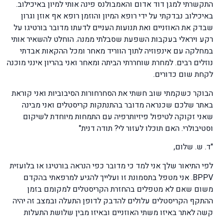
התקשרתי למגן דוד אדום והאמבולנס פינה אותי למיון באיכילוב.
באיכילוב נבדקתי על ידי רופא המיון והוזמן רופא אף אוזן וגרון
שבדק את האוזניים ואת תנועות העניים לדעתו מדובר בורטיגו על
רקע ויראלי בעקבות השפעת שסבלתי ממנה. הוחלט להשאיר אותי
במחלקה עם אינפוזיה לתוך הווריד מאחר ומכל ההקאות אבדתי
נוזלים רבים. למחרת שוחררתי הביתה ומאחר ואני בהריון אינני מוכנה
לקחת שום כדורים.
הבוקר כשקמתי שוב חשתי את הסחרחורות הסיבוביות ואני קוראת
באתר שלכם שכנראה מדובר בהתנתקות קריסטלים ואני מבינה
שאני זקוקה לטיפול פיזיותרפיה עם התמחות מיוחדת לשיקום
וסטיבולרי. האם תוכלו לעזור לי? תודה דנית"
"ד. ש. שלום,
לפי התיאור שלך אני למד כי מדובר כפי הנראה בורטיגו או בלועזית
BPPV. אני מטפל בתסמונת זו ועלייך להגיע למרפאתי בהקדם
משום שאם לא מטפלים בהחזרת הקריסטלים למקומם בזמן
ההתקף הקריסטלים עלולים להדבק לדופן התעלה ובמצב זה יהיה
קשה לאתר באיזו משתי האוזניים ובאיזו מבין שלושת התעלות