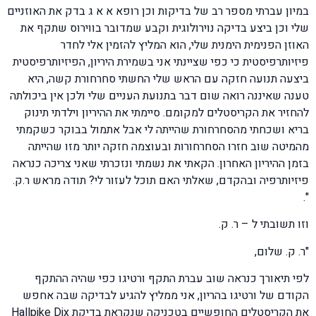
במיון עברתי מספר רב של בדיקות וכן רופא א א ג בדק את האוזניים
שלי וכן ביצע בדיקה נוירולוגית וקבע שמדובר בווירוס שתקף את
האוזן הפנימית הימנית שלי, הוא המליץ להזמין אלי לחדר
פיזיותרפיסטית כי כפי שציינתי אני בשמירת היריון, הפיזיותרפיסטית
ביצעה תנועה חזקה עם הראש שלי החשתי סחרחורת קשה, היא
טענה שאיננה רואה שום דבר בתנועת העניים שלי ולכן אין ביכולתה
להחזיר את הקריסטלים למקומם. סיימתי את ההיריון וילדתי תינוק
בריא ושכחתי מהסחרחורת שהייתה לי אבל אתמול בבוקר כשקמתי
מהמיטה שוב חזרו הסחרחורות ובעוצמה חזקה יותר מזו שהייתה
בזמן ההיריון האחרון. הקאתי את נשמתי ונזכרתי שאני צריכה כנראה
פיזיותרפיה ובהקדם, שאלתי האם תוכל לעזור לי? תודה מראש ר.ק.
".
וזו תשובתי ל – ר. ק.
"ר. ק. שלום,
לפי תיאורך כנראה שוב עברת התקף ורטיגו כפי שהיה ההתקף
הקודם של ורטיגו בהריון, אני ממליץ להגיע לבדיקה שבה אחפש
את הקריסטלים החופשיים בטכניקה שנקראת בדיקת Hallpike Dix