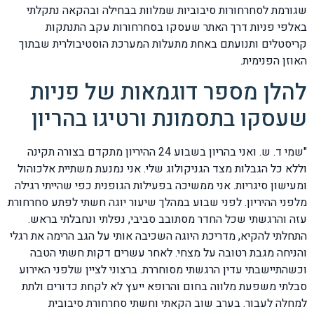
שגורמת לסחרחורות סיבוביות שמלוות בבחילה ובהקאה נתקלתי
באלפי פניות דרך האתר שעסקו בסחרחורות עקב התנתקות
קריסטלים ותנועתם באחת מתעלות המערכת הוסטיבולרית שבתוך
האוזן הפנימית.
להלן מספר דוגמאות של פניות
שעסקו בתסמונת ורטיגו בהריון
"שמי ד. ש. ואני בהריון בשבוע 24 ההיריון מתקדם בצורה תקינה
וללא כל הגבלות מצד הגניקולוג שלי. אני נמנעת משתיית אלכוהול
ומעישון סיגריות. אני ממשיכה בפעילות הגופנית כפי שהייתי רגילה
מלפני ההיריון. לפני שבוע במהלך שיעור יוגה חשתי לפתע סחרחורת
עזה והרגשתי שכל החדר מסתובב סביבי, נפלתי ונחבלתי בראש.
התחלתי להקיא, מדריכת היוגה השכיבה אותי על הגב הרימה את רגלי
והניחה מגבת רטובה על מצחי. לאחר עשרים דקות חשתי הטבה
וכשהתיישבתי עדין הרגשתי מסוחררת. ברצוני לציין שלפני האירוע
סבלתי משפעת מלווה בחום והרופא ייעץ לא לקחת כדורים ולתת
למחלה לעבור. בערב שוב הקאתי וחשתי סחרחורת סיבובית