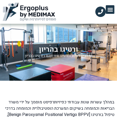
הקליניקות שלנו
השירותים שלנו
עמוד הבית
מידע מקצועי
ורטיגו בהריון
דף הבית
»
בלוג
»
ורטיגו סחרחורת
»
ורטיגו בהריון
במהלך עשרות שנות עבודתי כפיזיותרפיסט מוסמך על ידי משרד
הבריאות וכמומחה בשיקום המערכת הוסטיבולרית
ו
כמומחה בדרכי
טיפול בורטיגו
[Benign Paroxysmal Positional Vertigo BPPV],