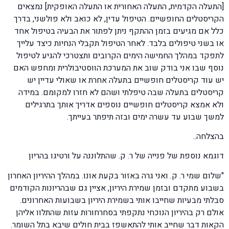
[התעלה הקדמית, התעלה האחורית או התעלה האופקית] נמצאים
הקריסטלים החופשיים. הטיפול עדין, לא כואב ולא פולשני, בדרך
כלל אם מגיעים בזמן ההתקף ניתן לפתור את הבעיה בטיפול אחד
או בשני טיפולים בלבד. לאחר הטיפול תקבלי הנחיות כיצד עלייך
לתפקד במהלך החמישה הימים הקרובים ותצטרכי להגיע לטיפול
נוסף שבו אני בודק שוב את המערכת הווסטיבולרית ומחפש האם
יש עוד קריסטלים חופשיים בתעלה אחרת או שאולי עדיין יש
קריסטלים בתעלה שבה טיפלתי ושהם לא חזרו למקומם. במידה
ולא אמצא קריסטלים חופשיים נוספים אדריך אותך בתרגילים
למשך שבוע עד עשרה ימים ובזה תיפתר בעייתך.
בהצלחה..
דוגמא נוספת של פנייה של ר. ק. שהתלוננה על ורטיגו בהריון
"שלום שמי ר. ק. ואני גרה באזור בקעת אונו. במהלך ההיריון האחרון
בשבוע מתקדם ובזמן שמירת היריון, אציין גם שבהריונות הקודמים
סבלתי מבעיות שחייבו אותי בשמירת היריון בשבועות האחרונים.
אולם רק בהיריון הנוכחי נתקפתי בסחרחורות עזות שהתלוו אליהן
הקאות דבר שחייב אותי להתאשפז בבית חולים שיבא בתל השומר.