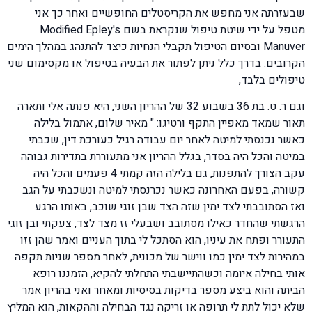
שבעזרתה אני מחפש את הקריסטלים החופשיים ואחר כך אני
מטפל על ידי שיטת טיפול שנקראת בשם Modified Epley's
Manuver ובסיום הטיפול תקבלי הנחיות כיצד להתנהג במהלך הימים
הקרובים. בדרך כלל ניתן לפתור את הבעיה בטיפול או מקסימום שני
טיפולים בלבד,
וגם ר. ט. בת 36 בשבוע 32 של ההריון השני, היא פנתה אלי ותארה
תאור שמאד מאפיין התקף ורטיגו: " מאיר שלום, אתמול בלילה
כאשר נכנסתי למיטה לאחר יום עבודה רגיל כעורכת דין, שכבתי
במיטה והכל היה בסדר, בגלל ההריון אני מתעוררת בתדירות גבוהה
עקב הצורך להתפנות, גם בלילה הזה קמתי 4 פעמים והכל היה
קשורה, בפעם האחרונה כאשר נכרנסתי למיטה ונשכבתי על הגב
ואז הסתובבתי לצד ימין שזה הצד שבן זוגי שוכב, באותו הרגע
הרגשתי שהחדר כאילו מסתובב ושבעלי זז מצד לצד, צעקתי ובן זוגי
התעורר ופתח את עיניו, הוא הסתכל לי בתוך העניים ואמר שהן זזו
במהירות לצד ימין כמו ווישר של מכונית, לאחר מספר שניות תקפה
אותי בחילה איומה וכשהתיישבתי התחלתי להקיא, הזמננו רופא
הביתה והוא ביצע מספר בדיקות בסיסיות ומאחר ואני בהריון אמר
שלא יכול לתת לי תרופה או זריקה נגד הבחילה וההקאות, הוא המליץ