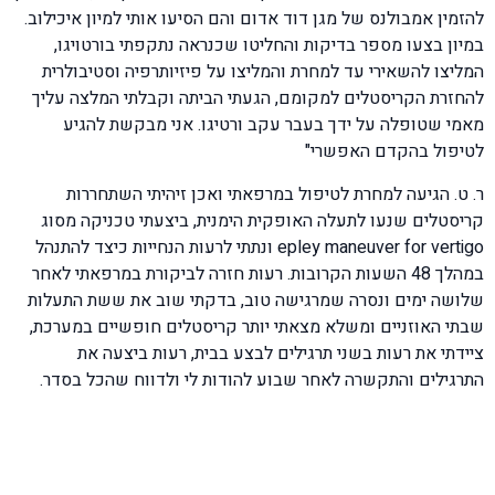
להזמין אמבולנס של מגן דוד אדום והם הסיעו אותי למיון איכילוב.
במיון בצעו מספר בדיקות והחליטו שכנראה נתקפתי בורטויגו,
המליצו להשאירי עד למחרת והמליצו על פיזיותרפיה וסטיבולרית
להחזרת הקריסטלים למקומם, הגעתי הביתה וקבלתי המלצה עליך
מאמי שטופלה על ידך בעבר עקב ורטיגו. אני מבקשת להגיע
לטיפול בהקדם האפשרי"
ר. ט. הגיעה למחרת לטיפול במרפאתי ואכן זיהיתי השתחררות
קריסטלים שנעו לתעלה האופקית הימנית, ביצעתי טכניקה מסוג
epley maneuver for vertigo ונתתי לרעות הנחייות כיצד להתנהל
במהלך 48 השעות הקרובות. רעות חזרה לביקורת במרפאתי לאחר
שלושה ימים ונסרה שמרגישה טוב, בדקתי שוב את ששת התעלות
שבתי האוזניים ומשלא מצאתי יותר קריסטלים חופשיים במערכת,
ציידתי את רעות בשני תרגילים לבצע בבית, רעות ביצעה את
התרגילים והתקשרה לאחר שבוע להודות לי ולדווח שהכל בסדר.