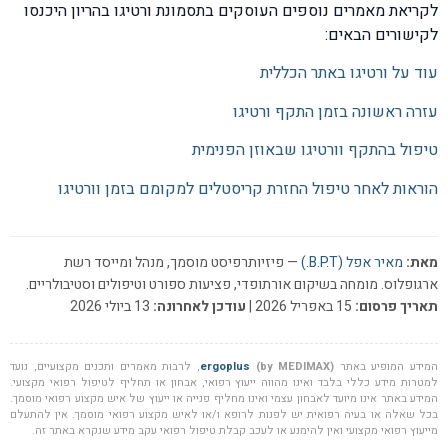
לקריאת מאמרים נוספים העוסקים בתסמונת ורטיגו בהריון היכנסו
לקישורים הבאים:
עוד על ורטיגו באתר הכללית
עזרה ראשונה בזמן התקף ורטיגו
טיפול בהתקף וורטיגו שבאוזן הפנימית
הוראות לאחר טיפול החזרת קריסטלים למקומם בזמן וורטיגו
מאת:
מאיר אפל (B.P.T.)
— פיזיותרפיסט מוסמך, מנהל ומייסד רשת
ארגופלוס. מומחה בשיקום אורתופדי, פציעות ספורט וטיפולים וסטיבולריים.
תאריך פרסום:
15 באפריל 2026 |
עודכן לאחרונה:
13 ביולי 2026
המידע המופיע באתר
(by MEDIMAX)
ergoplus
, לרבות מאמרים ותכנים מקצועיים, נועד
למטרות מידע כללי בלבד ואינו מהווה ייעוץ רפואי, אבחון או תחליף לטיפול רפואי מקצועי.
המידע באתר אינו מיועד לאבחון עצמי ואינו מחליף פנייה או ייעוץ של איש מקצוע רפואי מוסמך.
בכל שאלה או בעיה רפואית יש לפנות לרופא ו/או לאיש מקצוע רפואי מוסמך. אין להתעלם
מייעוץ רפואי מקצועי ואין להימנע או לעכב קבלת טיפול רפואי עקב מידע שנקרא באתר זה.