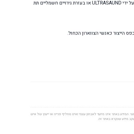
לנקודות הטריגר, טיפול על ידי ULTRASAUND או בעזרת גירויים חשמליים תת
ס הייצור כאנשי הצווארון הכחול.
י. המידע באתר אינו מיועד לאבחון עצמי ואינו מחליף פנייה או ייעוץ של איש
עקב מידע שנקרא באתר זה.