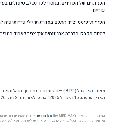
העמוקים של השרירים. בנוסף לכך נשלב טיפולים בעזר
עוריים.
הפיזיותרפיסט יצייד אתכם בסדרת תרגילי פיזיותרפיה 
לסיום תקבלו הדרכה ארגונומית איך צריך לעבוד בסבי
מאת:
מאיר אפל (B.P.T.)
— פיזיותרפיסט מוסמך, מנהל ומייסד ר
תאריך פרסום:
15 באפריל 2026 |
עודכן לאחרונה:
2 ביולי 2026
המידע המופיע באתר
(by MEDIMAX)
ergoplus
, לרבות מאמרים ותכנים מקצ
מקצוע רפואי מוסמך. בכל שאלה או בעיה רפואית יש לפנות לרופא ו/או לאיש 