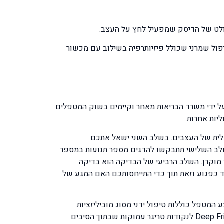
הפולט של הדיסק שמפעיל לחץ על העצב.
אידים, בנוסף לכך טיפול שמרני שכולל פיזיותרפיה בשילוב עם מכשור
על ידי משרד הבריאות מאחר וקיימים בשוק המטפלים
יות אחרות.
הבדיקות שתביאו עמכם כגון בדיקת CT או בדיקת MRI או בדיקת EMG להולכה חשמלית של העצבים. בשלב השני ישאל אתכם
שלב השלישי תתבקשו להדגים מספר תנועות במספר
 מוקרן. השלב הרביעי של הבדיקה הוא בדיקה
ד כפגוע וזאת תוך כדי התייחסותכם האם המגע של
מטפל כוללות טיפול ידני מסוג מוביליזציות
ומניפולציות לחוליות הצוואר לפי שיטות כגון Maitland, Cyriax,Brian Edwards , Mac-Kenzie, טיפולים מסוג Deep Friction Massage לנקודות טריגר עמוקות שבתוך הסיבים