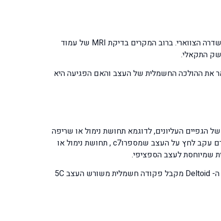
הופעת כאבים בצוואר ובשכמות שמלווה בהקרנת כאבים לאורך הידיים מציירת תמונה קלינית של לחץ על עצב בתעלת עמוד השדרה הצווארי. ברוב המקרים בדיקת MRI של עמוד
שק התקאלי.
יסק על העצב ותתאר את ההולכה החשמלית של העצב והאם הפגיעה היא
 הגפיים העליונים, לדוגמא תחושת נימול או שריפה
בצד החיצוני של הכתף קשור לעצב c5 . גירוי שורש c6 יתבטא בתחושת עקצוץ ונימול של האגודלים, נימול האצבעות 2 ו-3 יגרם עקב לחץ על העצב שמספרוc7 , תחושת נימול או
גם זיהוי חולשה של שריר מסוים קשור לעצב מוטורי וזאת נוכל לבדוק בעזרת ה-EMG שנותן זיהוי מדויק ומוצלח לדוגמא שריר ה- Deltoid מקבל פקודה חשמלית משורש העצב 5C