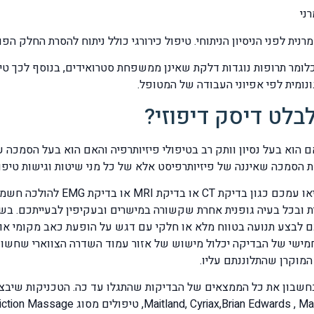
ני
נית לפני הניסיון הניתוחי. טיפול כירורגי כולל ניתוח להסרת החלק 
פול שמרני כולל תרופות נוגדות דלקת מסוג NSAID כלומר תרופות נוגדות דלקת שאינן ממשפחת סטרו
נומית לפי אפיוני העבודה של המטופל.
בלט דיסק דיפוזי?
 הוא בעל נסיון וותק רב בטיפולי פיזיותרפיה והאם הוא בעל הסמכה 
 הסמכה שאיננה של פיזיותרפיסט אלא של כל מני שיטות וגישות טיפול
בבדיקה יתייחס הפיזיותרפיסט לתוצאות 
 ובכל בעיה גופנית אחרת שקשורה במישרים ובעקיפין לבעייתכם. ב
לתכם לבצע תנועה בטווח מלא או חלקי עם דגש על הופעת כאב מקומי או
חמישי של הבדיקה יכלול מישוש של אזור עמוד השדרה הצווארי שחשו
המוקרן שהתלוננתם עליו.
חשבון את כל הממצאים של הבדיקות שהתגלו עד כה. הטכניקות שיבצע ה