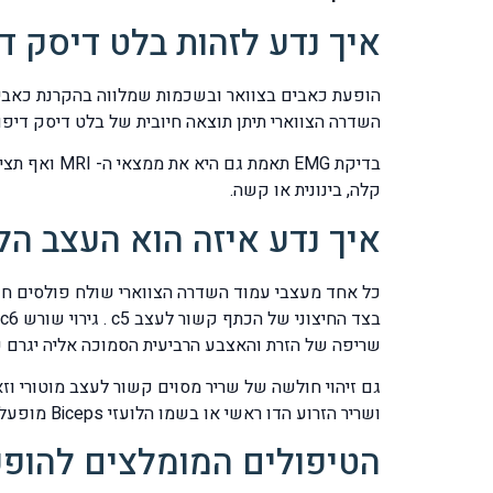
איך נדע לזהות בלט דיסק די
השדרה הצווארי תיתן תוצאה חיובית של בלט דיסק די
בדיקת EMG 
קלה, בינונית או קשה.
איך נדע איזה הוא העצב הל
כל אחד מעצבי עמוד השדרה הצווארי שולח פולסים חש
שריפה של הזרת והאצבע הרביעית הסמוכה אליה יגרם עקב לחץ על העצב c8. כלומר לכל אזור בעור יש את התח
ושריר הזרוע הדו ראשי או בשמו הלועזי Biceps מופעל בעזרת גירוי חשמלי של העצב שמספרו 6C.
הטיפולים המומלצים להופע