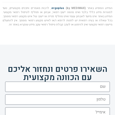
המידע המופיע באתר
(by MEDIMAX)
ergoplus
, לרבות מאמרים ותכנים מקצועיים, נועד
למטרות מידע כללי בלבד ואינו מהווה ייעוץ רפואי, אבחון או תחליף לטיפול רפואי מקצועי.
המידע באתר אינו מיועד לאבחון עצמי ואינו מחליף פנייה או ייעוץ של איש מקצוע רפואי מוסמך.
בכל שאלה או בעיה רפואית יש לפנות לרופא ו/או לאיש מקצוע רפואי מוסמך. אין להתעלם
מייעוץ רפואי מקצועי ואין להימנע או לעכב קבלת טיפול רפואי עקב מידע שנקרא באתר זה.
השאירו פרטים ונחזור אליכם
עם הכוונה מקצועית