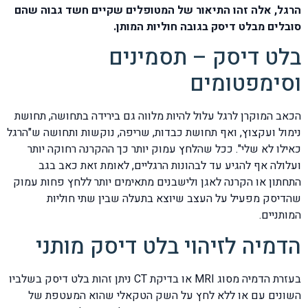
הרגל, אלה זהו התיאור של המטופלים שקיים חשד גבוה שהם
סובלים מבלט דיסק בגובה חוליות המותן.
בלט דיסק – תסמינים
וסימפטומים
הכאב המוקרן לרגל עלול להיות מלווה גם בירידה בתחושה, תחושת
נימול ועקצוץ, ואף תחושת כבדות, שריפה, נוקשות ותחושה ש"הרגל
כאילו לא שלי". ככל שהלחץ עמוק יותר כך ההקרנה רחוקה יותר
ועלולה אף להגיע עד לבהונות הרגליים, לאומת זאת כאב בגב
התחתון או הקרנה לאגן ולישבנים מתאימים יותר ללחץ פחות עמוק
שהדיסק מפעיל על העצב שיוצא בתעלה שבין שתי חוליות
המותניים.
הדמיה לזיהוי בלט דיסק מותני
בעזרת הדמיה מסוג MRI או בדיקת CT ניתן זהות בלט דיסק בשלביו
השונים עם או ללא לחץ על השק הטקאלי שהוא המעטפת של