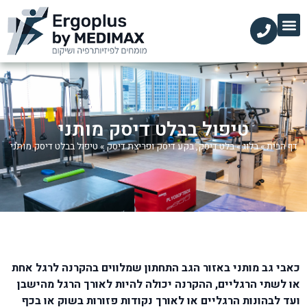
הקליניקות שלנו
השירותים שלנו
עמוד הבית
מידע מקצועי
טיפול בבלט דיסק מותני
דף הבית
»
בלוג
»
בלט דיסק, בקע דיסק ופריצת דיסק
»
טיפול בבלט דיסק מותני
כאבי גב מותני באזור הגב התחתון שמלווים בהקרנה לרגל אחת
או לשתי הרגליים, ההקרנה יכולה להיות לאורך הרגל מהישבן
ועד לבהונות הרגליים או לאורך נקודות פזורות בשוק או בכף