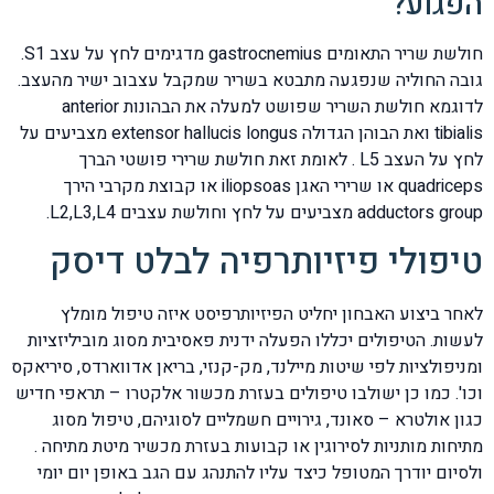
הפגוע?
חולשת שריר התאומים gastrocnemius מדגימים לחץ על עצב S1.
גובה החוליה שנפגעה מתבטא בשריר שמקבל עצבוב ישיר מהעצב.
לדוגמא חולשת השריר שפושט למעלה את הבהונות anterior
tibialis ואת הבוהן הגדולה extensor hallucis longus מצביעים על
לחץ על העצב L5 . לאומת זאת חולשת שרירי פושטי הברך
quadriceps או שרירי האגן iliopsoas או קבוצת מקרבי הירך
adductors group מצביעים על לחץ וחולשת עצבים L2,L3,L4.
טיפולי פיזיותרפיה לבלט דיסק
לאחר ביצוע האבחון יחליט הפיזיותרפיסט איזה טיפול מומלץ
לעשות. הטיפולים יכללו הפעלה ידנית פאסיבית מסוג מוביליזציות
ומניפולציות לפי שיטות מיילנד, מק-קנזי, בריאן אדווארדס, סיריאקס
וכו'. כמו כן ישולבו טיפולים בעזרת מכשור אלקטרו – תראפי חדיש
כגון אולטרא – סאונד, גירויים חשמליים לסוגיהם, טיפול מסוג
מתיחות מותניות לסירוגין או קבועות בעזרת מכשיר מיטת מתיחה .
ולסיום יודרך המטופל כיצד עליו להתנהג עם הגב באופן יום יומי