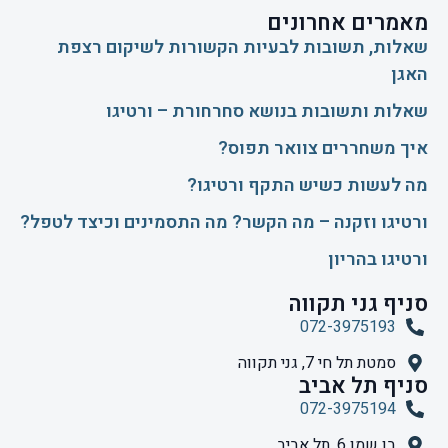
מאמרים אחרונים
שאלות, תשובות לבעיות הקשורות לשיקום רצפת
האגן
שאלות ותשובות בנושא סחרחורת – ורטיגו
איך משחררים צוואר תפוס?
​מה לעשות כשיש התקף ורטיגו?
ורטיגו וזקנה – מה הקשר? מה התסמינים וכיצד לטפל?
ורטיגו בהריון
סניף גני תקווה
072-3975193
סמטת תל חי 7, גני תקווה
סניף תל אביב
072-3975194
בן שמן 6, תל אביב