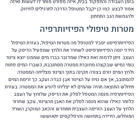
בזמן העבודה והתפקוד בבית, איזה ספורט מותר לו לעשות ואיזה
אסור לבצע. כמו כן יקבל המטופל הדרכה לתרגילים לחיזוק
ולהגמשת הגב התחתון.
מטרות טיפולי הפיזיותרפיה
הפיזיותרפיסט יסביר למטופל מה מטרות הטיפול, בעזרת הטיפול
הידני ינסה הפיזיותרפיסט לשחרר את הלחץ שמפעיל הדיסק על
העצב. ניתן לדמות זאת כאילו שמדובר בברז מים שממנו יוצא צינור
גומי גמיש שבקצהו מחוברת ממטרה מסתובבת, כשברז המים פתוח
ולחץ המים זורם בצורה תקינה בתוך הצינור מצליחה הממטרה
להסתובב, אך אם נניח על הצינור אבן כבדה ועקב כך זרימת המים
תיחלש התוצאה תהיה שהמים לא יצליחו להניע את הממטרה. בעזרת
הפיזיותרפיה מנסה המטפל לסלק את הדיסק שלוחץ על העצב
כלומר כאילו שהוא מנסה לסלק את האבן מהצינור, עקב שחרור
הלחץ על העצב הזרימה העצבית תתחדש והכאב המוקרן, השריר
המוחלש, הירידה בתחושה והרפלקסים יתאוששו.