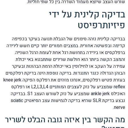
שורש העצב שיוצא מעמוד השדרה בין כל שתי חוליות.
בדיקה קלינית על ידי
פיזיותרפיסט
בבדיקה קלינית נזהה סימנים של הגבלת תנועה בעיקר בכפיפה
קדימה ובפשיטה אחורית. במצבים חמורים יותר קיים חשש לירידה
ברפלקסים או בירידה בתחושת רגל אחת לעומת הרגל השנייה.
והמצב הקשה ביותר הוא חולשת שרירים שתתבטא באי יכולת
עמידה על העקב או לחילופין באי יכולת הרמת הבהונות ובעיקר
הבוהן הגדולה כנגד התנגדות. בדיקה נוספת הינה בדיקת רפלקסים
בעזרת פטיש רפלקסים, אנחנו מזהים את רפלקס הפיקה knee jerk
reflex שמצביע על נזק לעצבים המותניים L2,L3,L4 או רפלקס
האכילס ankle jerk שמצביע על נזק לשורש העצב S1. בבדיקה
נבצע בדיקת SLR שהיא בדיקה לגמישות עצב הסיאטיק sciatic
nerve.
מה הקשר בין איזה גובה הבלט לשריר