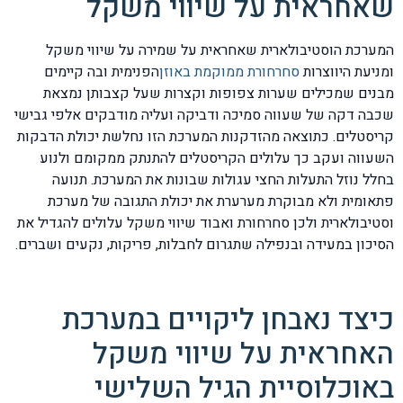
שאחראית על שיווי משקל
המערכת הוסטיבולארית שאחראית על שמירה על שיווי משקל
ומניעת היווצרות
סחרחורת ממוקמת באוזן
הפנימית ובה קיימים
מבנים שמכילים שערות צפופות וקצרות שעל קצבותן נמצאת
שכבה דקה של שעווה סמיכה ודביקה ועליה מודבקים אלפי גבישי
קריסטלים. כתוצאה מהזדקנות המערכת הזו נחלשת יכולת הדבקות
השעווה ועקב כך עלולים הקריסטלים להתנתק ממקומם ולנוע
בחלל נוזל התעלות החצי עגולות שבונות את המערכת. תנועה
פתאומית ולא מבוקרת מערערת את יכולת התגובה של מערכת
וסטיבולארית ולכן סחרחורת ואבוד שיווי משקל עלולים להגדיל את
הסיכון במעידה ובנפילה שתגרום לחבלות, פריקות, נקעים ושברים.
כיצד נאבחן ליקויים במערכת
האחראית על שיווי משקל
באוכלוסיית הגיל השלישי