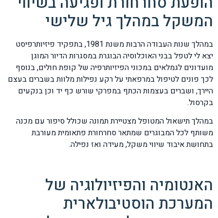
הופעת סחרחורת ופגיעה בשיווי
המשקל במהלך גיל שלישי
במהלך שנות העבודה הרבות משנת 1981, בתפקיד פיזיותרפיסט
יצא לי לטפל בבני האוכלוסיה הבוגרת במסגרות הדיור המוגן
מועדונים לגמלאים במכוני הפיזיותרפיה של קופת חולים, בנוסף
לכך פונים לטיפול במרפאתי על רקע נפילות מלוות בשברים בעצם
היירך, ושברים בעצמות הכתף במפרקי שורש כף יד וכן בנקעים
בקרסול.
במהלך תישאול המטופל מצטיירת תמונה שכולל סיפור עם מכנה
משותף לכל המבוגרים שמתאר סחרחורת פתאומית מעורבת
בתחושת איבוד שיווי משקל, מעידה ואז נפילה.
האנטומיה והפיזיולוגיה של
המערכת הוסטיבולארית