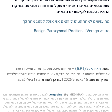
שמתבטאים באיבוד שיווי משקל סחרחורת ופגיעה במיקוד
הראיה הכנסו לקישורים הבאים:
מה עושים לאחר הטיפול והאם אני אוכל לנהוג אחר כך
מה זה Benign Paroxysmal Positional Vertigo
מאת:
מאיר אפל (B.P.T.)
— פיזיותרפיסט מוסמך, מנהל ומייסד רשת
ארגופלוס. מומחה בשיקום אורתופדי, פציעות ספורט וטיפולים וסטיבולריים.
תאריך פרסום:
15 באפריל 2026 |
עודכן לאחרונה:
13 ביולי 2026
המידע המופיע באתר
(by MEDIMAX)
ergoplus
, לרבות מאמרים ותכנים מקצועיים, נועד
למטרות מידע כללי בלבד ואינו מהווה ייעוץ רפואי, אבחון או תחליף לטיפול רפואי מקצועי.
המידע באתר אינו מיועד לאבחון עצמי ואינו מחליף פנייה או ייעוץ של איש מקצוע רפואי מוסמך.
בכל שאלה או בעיה רפואית יש לפנות לרופא ו/או לאיש מקצוע רפואי מוסמך. אין להתעלם
מייעוץ רפואי מקצועי ואין להימנע או לעכב קבלת טיפול רפואי עקב מידע שנקרא באתר זה.