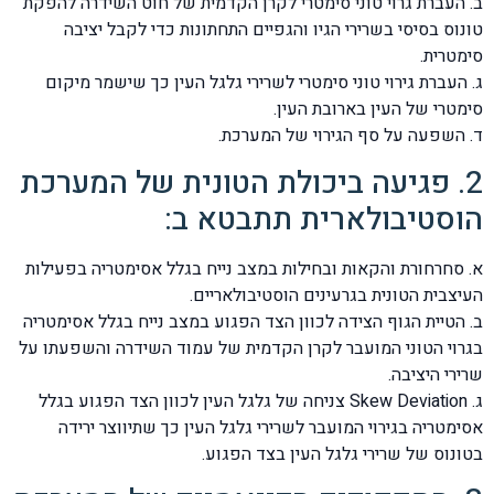
ב. העברת גרוי טוני סימטרי לקרן הקדמית של חוט השידרה להפקת
טונוס בסיסי בשרירי הגיו והגפיים התחתונות כדי לקבל יציבה
סימטרית.
ג. העברת גירוי טוני סימטרי לשרירי גלגל העין כך שישמר מיקום
סימטרי של העין בארובת העין.
ד. השפעה על סף הגירוי של המערכת.
2. פגיעה ביכולת הטונית של המערכת
הוסטיבולארית תתבטא ב:
א. סחרחורת והקאות ובחילות במצב נייח בגלל אסימטריה בפעילות
העיצבית הטונית בגרעינים הוסטיבולאריים.
ב. הטיית הגוף הצידה לכוון הצד הפגוע במצב נייח בגלל אסימטריה
בגרוי הטוני המועבר לקרן הקדמית של עמוד השידרה והשפעתו על
שרירי היציבה.
ג. Skew Deviation צניחה של גלגל העין לכוון הצד הפגוע בגלל
אסימטריה בגירוי המועבר לשרירי גלגל העין כך שתיווצר ירידה
בטונוס של שרירי גלגל העין בצד הפגוע.