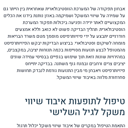
אבחון תפקודה של המערכת הווסטיבולארית שאחראית בין הייתר גם
על שמירה על שיווי המשקל ושמיקמה באוזן נותנת בידנו את הכלים
המקצועיים לאתר ירידה ופגיעה ביכולות תפקוד המערכת
הוסטיבולארית. תהליך הבדיקה פשוט לא כואב וללא אמצעים
חודרניים יתבצע על ידי פיזיותרפיסט מוסמך מטם משרד הבריאות
מומחה לשיקום וסטיבולארי. בביצוע הבדיקות יבקש הפיזיותרפיסט
מהמטופל לבצע תנועות מסויימות בכמה תנוחות יציבה, במקצבים,
במהירויות שונות וזאת תוך שימוש בגפיים בבסיסי עמידה שונים
יציבים צרים ורחבים ובמנח גוף משתנה. בבדיקה יתייחס
פיזיותרפיסט ויאבחן מי מבין התנועות גורמת לנבדק תחושות
סחרחורת מלווה באיבוד שיווי המשקל.
טיפול לתופעות איבוד שיווי
משקל לגיל השלישי
התאמת הטיפול במקרים של איבוד שיווי משקל יכלול תרגול