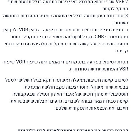
2.VSR שגוי שהוא מתבטא באי יציבות בתנועה בגלל תנועות שיווי
משקל לקויות.
3. סחרחורת בזמן תנועה בגלל אי התאמה שמגיע ממערכות התחושה
השונות.
ב. פגיעה פריפרית דו צדדית סימטרית. בפגיעה כזו אין VOR ולכן אין
ניסטגמוס כי CNS מקבל input זהה משני הצדדים ונקרא כחוסר
תנועה. תהיה הפרעה קשה בשיווי משקל והחולה יהיה עם ראש נטוי
קדימה.
מטרת הטיפול בפגיעה בתפקודים דינאמים הינה שיפור VOR שיפור
VSR והפחתת תחושת סחרחורת.
לסיכום קיימת חשיבות ממעלה ראשונה דווקא בגיל השלישי לטפל
בבעיות שיווי משקל וחוסר יציבות עקב חולשת המערכת
הוסטיבולרית מתוך חשש של איבוד האיזון ונפילה שבעקבותיה
קיימת סבירות מאד גבוהה לשברים, נקעים וחבלות שישבשו את
חייכם ואת העצמאות התפקודית שלכם.
להבנת הקשר בין המערכת הוסטיבולארית לבין הליקויים