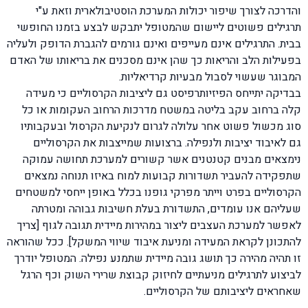
והדרכה לצורך שיפור יכולות המערכת הוסטיבולארית וזאת ע"י
תרגילים פשוטים ליישום שהמטופל יתבקש לבצע בזמנו החופשי
בבית. התרגילים אינם מעייפים ואינם גורמים להגברת הדופק ולעליה
בפעילות הלב והריאות כך שהן אינם מסכנים את בריאותו של האדם
המבוגר שעשוי לסבול מבעיות קרדיאליות.
בבדיקה יתייחס הפיזיותרפיסט גם ליציבות הקרסוליים כי מעידה
קלה ברחוב עקב בליטה במשטח מדרכות הרחוב העקומות או כל
סוג מכשול פשוט אחר עלולה לגרום לנקיעת הקרסול ובעקבותיו
גם לאיבוד יציבות ולנפילה. ברצועות שמייצבות את הקרסוליים
נימצאים מבנים קטנטנים אשר קשורים למערכת תחושה עמוקה
שתפקידה להעביר תשדורות קבועות למוח באיזו תנוחה נמצאים
הקרסוליים בפרט וייתר מפרקי גופנו בכלל באופן ייחסי למשטחים
שעליהם אנו עומדים, התשדורת בעלת חשיבות גבוהה ומטרתה
לאפשר למערכת העצבים ליצור במהירות מיידית תגובה לגוף [צריך
להתכונן לקראת המעידה ומניעת איבוד שיווי המשקל]. ככל שהוראה
זו תהיה מהירה כך תושג גובה מיידית שתמנע נפילה. המטופל יודרך
לביצוע לתרגילים מניעתיים לחיזוק קבוצת שרירי השוק וכף הרגל
שאחראים ליציבותם של הקרסוליים.