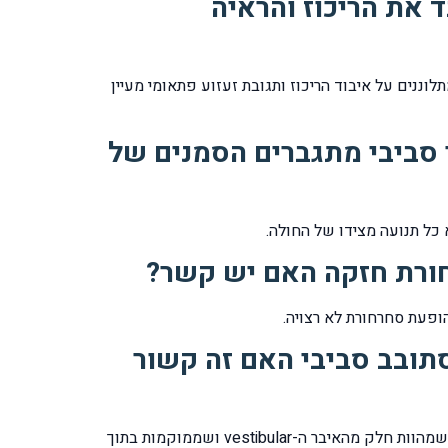
 את הריכוז והראיה
פתאומית ומהירה הינה אחת מהגורמים לגירוי מקוד הראיה, עקב כך חולים שסובלים מבעיה באיבר ה-vestibular מתלוננים על איבוד הריכוז ותגובת זעזוע פתאומי מעיין
 סביבי מתגברים הסמנים של
כל תנועה מצידו של החולה.
רחורת חזקה האם יש קשר?
ופעת סחרחורת לא רצויה.
תובב סביבי האם זה קשור
תנועת התכופפות קדימה והרמה, הנפה מהירה של הראש מנערת את הקריסטלים החופשיים שבתוך תעלות החצי עגולות שמהוות חלק מהאיבר ה-vestibular ושממוקמות בתוך