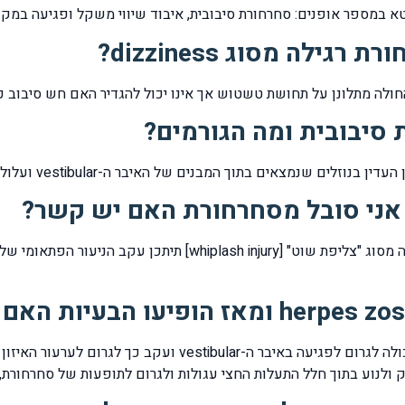
לה מסוג dizziness?
סיבובית ומה הגורמים?
מבנים של האיבר ה-vestibular ועלול להיגרם עקב פגיעה מכאנית או עקב גורם ויראלי.
 אני סובל מסחרחורת האם יש קשר?
הדבקות במחלה ויראלית מסוג herpes zoster יכולה לגרום לפגיע
 ולנוע בתוך חלל התעלות החצי עגולות ולגרום לתופעות של סחרחורת, 