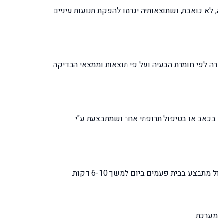
Benign Paroxysmal Po .] מתבצעת ע"י טכניקה Hallpike-Dix ,טכניקה פשוטה, לא כואבת, ושתוצאותיה יגרמו להפקת תנועות עיניים
קרה לפי חומרת הבעיה ועל פי תוצאות וממצאי הבדיקה
 Modified Epley's Maneuver זוהי טכניקת שאיננה מלווה בכאב או בטיפול תרופתי אחר ושמתבצעת ע"י
ע בבית פעמים ביום למשך 6-10 דקות.
מערכת.