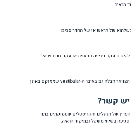
אכן כן, בתאונת דרכים שבה הייתה מעורבת פגיעה מסוג "צליפת שוט" [whiplash injury] תיתכן עקב הניעור הפתאומי של הצוואר חבלה גם באיבר ה-vestibular שממוקם באוזן
ה באיבר ה-vestibular ועקב כך לגרום לערעור האיזון העדין של הנוזלים והקריסטלים שממוקמים בתוך
פגיעה בשיווי משקל ובמיקוד הראיה.