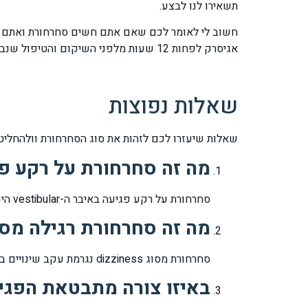
תשאירו לנו לבצע.
חשוב לי לאומר לכם שאם אתם חשים סחרחורת ואתם רוצי
אגיסרק לפחות 12 שעות מלפני השיקום והטיפול שנבצע לכם, כי אם תגיעו תחת השפעת הכדורים לא נוכל לזהות את מקור ואת סיבת הסחרחורת ולכן לא הצלחת הטיפול תפגע.
שאלות נפוצות
שאלות שיעזרו לכם לזהות את סוג הסחרחורת וולהחלי
מה זה סחרחורת על רקע פגיעה באי
סחרחורת על רקע פגיעה באיבר ה-vestibular הינה סחרחורת סיבובית שמתבטאת בתחושה שבה החדר כולו מסתובב סביבנו.
מה זה סחרחורת רגילה מסוג zziness
סחרחורת מסוג dizziness נגרמת עקב שינויים בלחץ הדם ותוקפת עקב קימה משכיבה לישיבה במהירות ובפתאומיות ונגרמת עקב שינוי פתאומי של לחץ הדם.
באיזו צורה מתבטאת הפגיעה באיבר