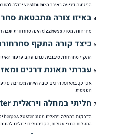
הפגיעה פגיעה באיבר ה-vestibular יכולה להתבטא במספר אופנים: סחרחורת סיבובית, איבוד שיווי משקל ופגיעה במקוד הראיה.
באיזו צורה מתבטאת סחרחורת רגי
סחרחורת מסוג dizziness הינה סחרחורת שבה החולה מתלונן על תחושת טשטוש אך אינו יכול להגדיר האם חש סיבוב כשלהוא של הראש או של החדר סביבו.
כיצד קורה התקף סחרחורת 
התקף סחרחורת סיבובית נגרם עקב ערעור האיזון העדין בנוזלים שנמצאים בתוך ה
עברתי תאונת דרכים ומאז
הפנימית.
חליתי במחלה ויראלית herpes zoster ומאז הופיעו הבעיות האם יש קשר?
התעלות החצי עגולות, הקריסטלים יכולים להתנתק