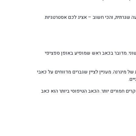
ה שגרתית, והכי חשוב – אציג לכם אסטרטגיות
תחת השם Primary Exercise Headache או כאב ראש מאמצי ראשוני. מדובר בכאב ראש שמופיע באופן ספציפי
 מיגרנה. מעניין לציין שגברים מדווחים על כאבי
ים.
 בעל אופי פועם ודו-צדדי (משני צדי הראש), ויכול להימשך בין מספר דקות לעד 48 שעות במקרים חמורים יותר. הכאב הטיפוסי ביותר הוא כאב