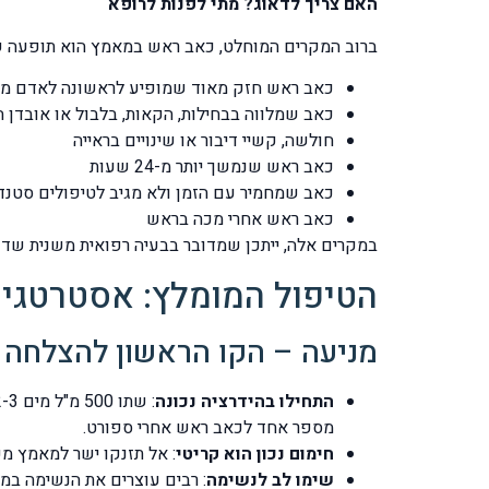
האם צריך לדאוג? מתי לפנות לרופא
ברוב המקרים המוחלט, כאב ראש במאמץ הוא תופעה שפיר
כאב ראש חזק מאוד שמופיע לראשונה לאדם מעל ג
כאב שמלווה בבחילות, הקאות, בלבול או אובדן 
חולשה, קשיי דיבור או שינויים בראייה
כאב ראש שנמשך יותר מ-24 שעות
כאב שמחמיר עם הזמן ולא מגיב לטיפולים סטנד
כאב ראש אחרי מכה בראש
במקרים אלה, ייתכן שמדובר בבעיה רפואית משנית שד
הטיפול המומלץ: אסטרטגיו
מניעה – הקו הראשון להצלחה
התחילו בהידרציה נכונה
מספר אחד לכאב ראש אחרי ספורט.
חימום נכון הוא קריטי
: אל תזנקו ישר למאמץ מקסימלי. הקדישו 10-15 דקות לחימום הד
שימו לב לנשימה