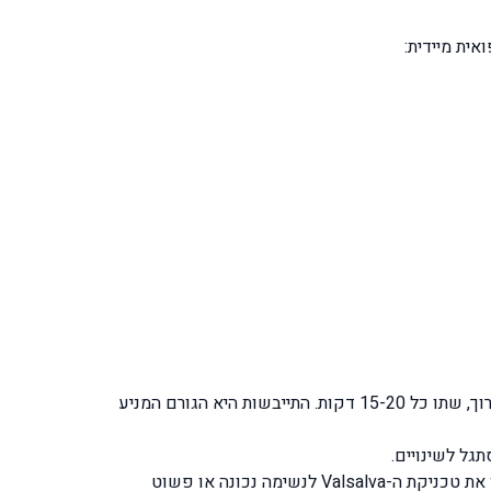
ית מיידית:
: שתו 500 מ"ל מים 2-3 שעות לפני האימון, ו-200 מ"ל נוספים 15 דקות לפני. במהלך אימון ארוך, שתו כל 15-20 דקות. התייבשות היא הגורם המניע
: רבים עוצרים את הנשימה במהלך הרמת משקולות – זה גורם לעלייה חדה בלחץ התוך-גולגולתי. למדו את טכניקת ה-Valsalva לנשימה נכונה או פשוט