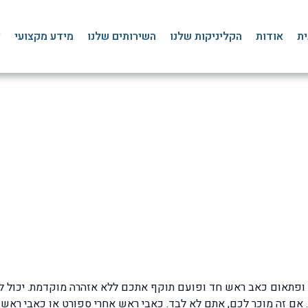
ית
אודות
הקליניקות שלנו
השירותים שלנו
מידע מקצועי
צ
מץ: סיבות, תסמינים, מניע
»
בלוג
»
ורטיגו סחרחורת
»
כאב ראש בזמן מאמץ – תלונות מטופלים ומה הטיפול ה
 ופתאום כאב ראש חד ופועם תוקף אתכם ללא אזהרה מוקדמת. יכול לה
ם זה מוכר לכם, אתם לא לבד. כאבי ראש אחרי ספורט או כאבי ראש