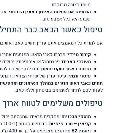
נשמו בצורה מבוקרת.
התאימו את עוצמת האימון באופן הדרגתי
שבוע היא כלל אצבע טוב.
טיפול כאשר הכאב כבר התחיל
אם למרות כל המאמצים אתם עדיין חשים כאב ראש במא
קירור מיידי
: מרבית כאבי הראש המגיעים אחרי 
משככי כאבים
: פרצטמול או איבופרופן יכולים
מנוחה באזור שקט וחשוך
: תנו לגוף שלכם להת
עיסוי עצמי
: עיסוי עדין של שרירי הצוואר, הכת
חווים כאבי ראש חוזרים במהלך האימונים ומחפשים
לעזור לכם לחזור לאימונים בביטחון וללא כאב.
טיפולים משלימים לטווח ארוך
תוספי מגנזיום
: מחקרים מראים שמגנזיום יכול להפחית את השכיחו
קפאין – חרב פיפיות
: בכמויות קטנות (כ-100 מ"ג לפני אימון), קפאין יכול למנוע כאבי ראש. אבל זהירות – צריכה יתרה או תלות בקפאין יכולה להחמיר את המצב.
ויטמין B2:
מחקרים מצביעים על כך ש-400 מ"ג ליום יכולים להפחית את תדירות כאבי הראש אצל מתאמנים.