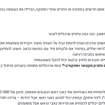
מץ, הנה כמה טיפים שיכולים לעזור:
מאמץ מגיבים מצוין להנחת קרח על העורף ומצח. הקרירות מצמצמת את 
 להיות יעילים, במיוחד אם נלקחים מיד עם הופעת הכאב. חשוב להתייע
אושש בסביבה רגועה.
פיים ונקודות הלחץ ברקות יכול להקל משמעותית.
 פתרון מקצועי ואפקטיבי?
צוות ארגופלוס מתמחה באבחון וטיפול בכ
ת של כאבי ראש הנובעים ממאמץ. מינון של 400-500 מ"ג ליום (בהתייעצות עם רופא) הוכח כיעיל.