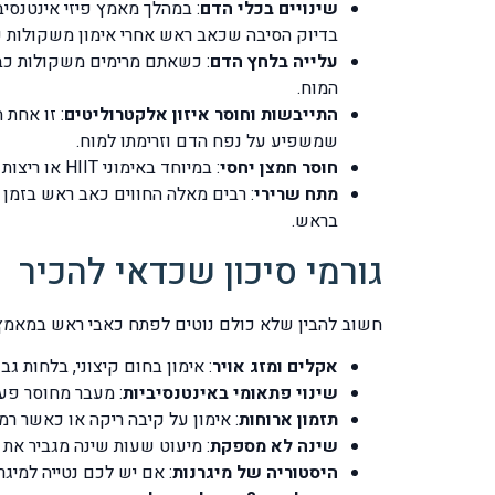
שינויים בכלי הדם
: במהלך מאמץ פיזי אינטנסיב
בדיוק הסיבה שכאב ראש אחרי אימון משקולות כל
עלייה בלחץ הדם
: כשאתם מרימים משקולות כבד
המוח.
התייבשות וחוסר איזון אלקטרוליטים
: זו אחת 
שמשפיע על נפח הדם וזרימתו למוח.
חוסר חמצן יחסי
: במיוחד באימוני HIIT או ריצות ספרינט, הגוף דורש חמצן בקצב מהיר יותר מהיכולת לספק אותו, מה שיוצר סביבה המעודדת כאבי ראש.
מתח שרירי
: רבים מאלה החווים כאב ראש בזמן 
בראש.
גורמי סיכון שכדאי להכיר
חשוב להבין שלא כולם נוטים לפתח כאבי ראש במאמץ ב
אקלים ומזג אויר
: אימון בחום קיצוני, בלחות ג
שינוי פתאומי באינטנסיביות
: מעבר מחוסר פעי
תזמון ארוחות
: אימון על קיבה ריקה או כאשר ר
שינה לא מספקת
: מיעוט שעות שינה מגביר את
היסטוריה של מיגרנות
: אם יש לכם נטייה למיגר