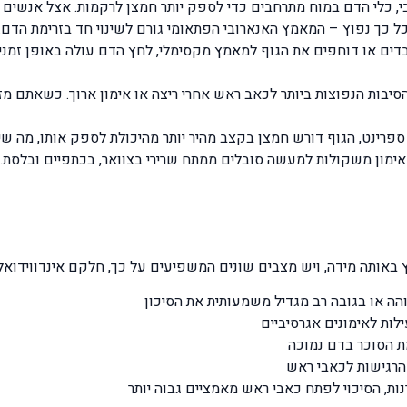
י, כלי הדם במוח מתרחבים כדי לספק יותר חמצן לרקמות. אצל אנשים רג
 כך נפוץ – המאמץ האנארובי הפתאומי גורם לשינוי חד בזרימת הדם.
ים או דוחפים את הגוף למאמץ מקסימלי, לחץ הדם עולה באופן זמני. 
הסיבות הנפוצות ביותר לכאב ראש אחרי ריצה או אימון ארוך. כשאתם מזי
אימון משקולות למעשה סובלים ממתח שרירי בצוואר, בכתפיים ובלסת.
אותה מידה, ויש מצבים שונים המשפיעים על כך, חלקם אינדווידואלים
בוהה או בגובה רב מגדיל משמעותית את הסיכון
לות לאימונים אגרסיביים
מת הסוכר בדם נמוכה
 הרגישות לכאבי ראש
נות, הסיכוי לפתח כאבי ראש מאמציים גבוה יותר