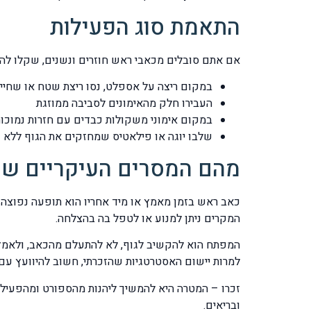
התאמת סוג הפעילות
אם אתם סובלים מכאבי ראש חוזרים ונשנים, שקלו להת
במקום ריצה על אספלט, נסו ריצת שטח או שחייה
העבירו חלק מהאימונים לסביבה ממוזגת
במקום אימוני משקולות כבדים עם חזרות נמוכות,
שלבו יוגה או פילאטיס שמחזקים את הגוף ללא ע
מהם המסרים העיקריים שיש
כאב ראש בזמן מאמץ או מיד אחריו הוא תופעה נפוצה וב
המקרים ניתן למנוע או לטפל בה בהצלחה.
המפתח הוא להקשיב לגוף, לא להתעלם מהכאב, ולאמץ 
למרות יישום האסטרטגיות שהזכרתי, חשוב להיוועץ עם
זכרו – המטרה היא להמשיך ליהנות מהספורט ומהפעילו
ובריאים.