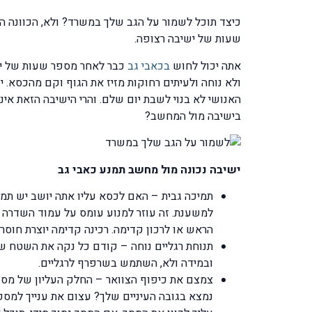
כיצד תוכל לשמור על הגב שלך במשרד? ולא, הכוונה הי
שעות של ישיבה רצופה.
אתה יכול לחוש
בכאבי גב
כבר לאחר מספר שעות של יש
ולא נוחה ולעיתים רחוקות מזיז את הגוף וקם מהכסא. י
בישיבה מול המחשב?
ישיבה נכונה מול מחשב תמנע כאבי גב
תמיכה גבית – האם לכסא עליו אתה יושב יש תמ
למשענת. זה עוזר למנוע עומס על עמוד השדרה וע
הראש או לרכון קדימה. רכינה קדימה יוצרת חוסר
תנוחת רגליים נוחה – קודם כל נקה את השטח שבא
ובמידה ולא, השתמש בשרפרף לרגליים.
צמצם את כיפוף הצוואר – החלק העליון של מסך ה
נמצא בגובה העיניים שלך? עצום את ענייך למספ