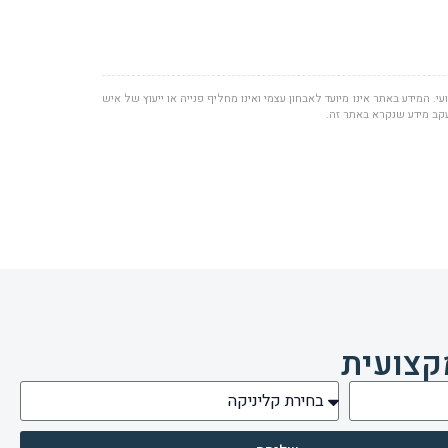
י. המידע באתר אינו מיועד לאבחון עצמי ואינו מחליף פנייה או ייעוץ של איש
עקב מידע שנקרא באתר זה.
קצועית