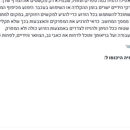
ל אפילו להניח כמה ספרים תחתיו, שבמילא רק מקשטים את המדף שלך.
קי הידיים ישרים בזמן ההקלדה או השימוש בעכבר. הימנע מכיפוף המ
תוכל להשתמש בכל הזרוע כדי להגיע למקשים רחוקים, במקום למתוח
ך ממסך המחשב. כדאי להרגיע את המפרקים והאצבעות בכך שלא תקליד
שטוח ככל הניתן ולהזיזו לצדדים באמצעות הזרוע כולה ולא המפרק.
דה ועל בריאותך ותוכל לדחות את כאבי גב, הצוואר והידיים, לפחות עד 
ר
ה היכנסו ל: