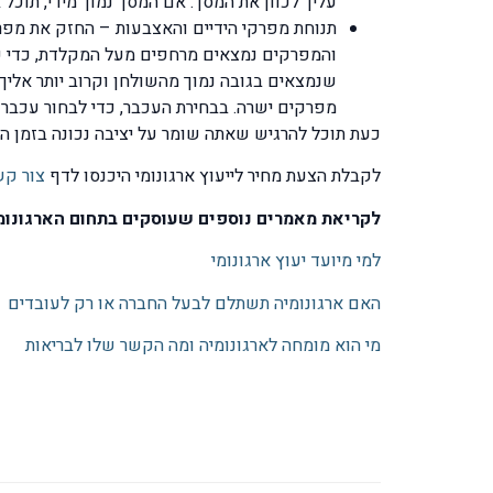
עליך לכוון את המסך. אם המסך נמוך מידי, תוכ
תנוחת מפרקי הידיים והאצבעות – החזק את מפר
והמפרקים נמצאים מרחפים מעל המקלדת, כדי ש
שנמצאים בגובה נמוך מהשולחן וקרוב יותר אלי
מפרקים ישרה. בבחירת העכבר, כדי לבחור עכבר 
כעת תוכל להרגיש שאתה שומר על יציבה נכונה בזמן העבו
לקבלת הצעת מחיר לייעוץ ארגונומי היכנסו לדף
צור קש
לקריאת מאמרים נוספים שעוסקים בתחום הארגונומי
למי מיועד יעוץ ארגונומי
האם ארגונומיה תשתלם לבעל החברה או רק לעובדים
מי הוא מומחה לארגונומיה ומה הקשר שלו לבריאות