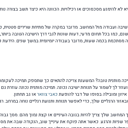
א לא להימנע מסכסוכים או רכילויות. הכוונה היא כיצד תשב בצורה נו
יבה ועבודה מול המחשב. מדובר במקרה של מתיחת שרירים סטטית, כ
שנם, כמו בכל תחום מדעי, דעות שונות לגבי דרך הישיבה הטובה ביותר,
יכה מותנית טובה? המשענת צריכה להתאים כך שתספק תמיכה לעקומה 
וזר לך לשמור על תנוחת ישיבה נכונה. תמיכה מותנית נכונה עוזרת גם
 איזון ומובילה בסופו של דבר להופעת
כאבי צוואר
או גב תחתון.
זור הרגליים שלך, כדי לאפשר תנוחת ותנועת רגליים נוחה במרחב. רגל
מחשב שלך צריך להיות בגובה העיניים או קצת נמוך מהם. מסך גבוה א
ר שניות והרגע. כאשר אתה פוקח את עינייך שוב, הנקודה שבה את מסת