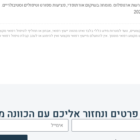
שת ארגופלוס. מומחה בשיקום אורתופדי, פציעות ספורט וטיפולים וסטיבולריים.
ועיים, נועד למטרות מידע כללי בלבד ואינו מהווה ייעוץ רפואי, אבחון או תחליף לטיפול רפואי מקצוע
מקצוע רפואי מוסמך. אין להתעלם מייעוץ רפואי מקצועי ואין להימנע או לעכב קבלת טיפול רפואי 
פרטים ונחזור אליכם עם הכוונה מ