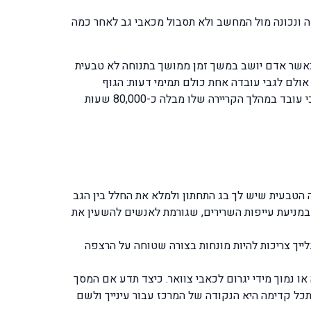
חה ונכונה מול המחשב ולא תסבול מכאבי גב לאחר כמה
אשר אדם יושב במשך זמן ממושך בתנוחה לא טבעית
 אולם לגבי עובדה אחת כולם תמימי דעות: הגוף
האנושי לא בנוי לשבת יום שלם. והרי הישיבה הזאת אינה מסתכמת בכמה שעות, מדובר בעבודה יומיומית במשך שנים. הידעת כי עובד במהלך הקריירה שלו מבלה כ-80,000 שעות
הטבעית שיש לך בג התחתון ולמלא את החלל בין הגב
 במניעת עייפות השרירים, שגורמת לאנשים להשעין את
ייך צריכות להיות מונחות בצורה שטוחה על הרצפה
ו נמוך מידי יגרום לכאבי צוואר. כיצד תדע אם המסך
כל קדימה היא הנקודה של המרכז עבור עינייך ולשם