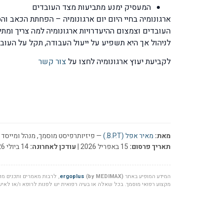
המעסיק ימנע מתביעות מצד העובדים
ארגונומיה בחיי היום יום ארגונומיה – הפחתת הכאב וה
העובדים וצמצום ההיעדרויות ארגונומיה למה צריך ומת
לניהול אך היא תשפיע על ייעול העבודה, תקל על העו
לקביעת יעוץ ארגונומיה לחצו על
צור קשר
מאת:
מאיר אפל (B.P.T.)
— פיזיותרפיסט מוסמך, מנהל ומייסד ר
תאריך פרסום:
15 באפריל 2026 |
עודכן לאחרונה:
14 ביולי 2026
המידע המופיע באתר
(by MEDIMAX)
ergoplus
, לרבות מאמרים ותכנים מקצ
מקצוע רפואי מוסמך. בכל שאלה או בעיה רפואית יש לפנות לרופא ו/או לאיש 