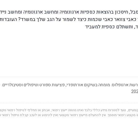
סבל, חיסכון בהוצאות כספיות ארגונומיה ומחשב ארגונומיה ומחשב ניי
י כאבי צוואר כאבי שכמות כיצד לשמור על הגב שלך במשרד? העובדות 
בד, ותשתלם כספית למעביד
שת ארגופלוס. מומחה בשיקום אורתופדי, פציעות ספורט וטיפולים וסטיבולריים.
ועיים, נועד למטרות מידע כללי בלבד ואינו מהווה ייעוץ רפואי, אבחון או תחליף לטיפול רפואי מקצוע
מקצוע רפואי מוסמך. אין להתעלם מייעוץ רפואי מקצועי ואין להימנע או לעכב קבלת טיפול רפואי 