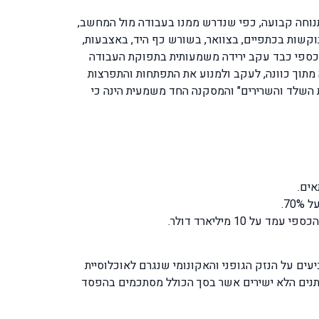
נוחה קבועה, כפי שנדרש ממנו בעבודה מול המחשב,
וקשות בכתפיים, בצוואר, בשורש כף היד, באצבעות,
 פיזיים ואילו להנהלה נגרם נזק כספי כבד עקב ירידה משמעותית בתפוקת העבודה
ת מחמירות בארה"ב ובמדינות אירופה מתוך כוונה, לעקב ולמנוע את התפתחות והתפרצות
השלד והשרירים" והמסקנה החד משמעית הינה כי
ים על הנזק הגופני והאקונומי שנגרם לאוכלוסיית
שתנים הלא ישירים אשר בסך הכולל מסתכמים בהפסד