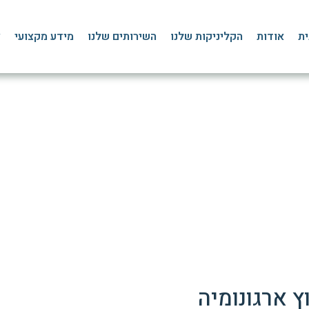
ית
אודות
הקליניקות שלנו
השירותים שלנו
מידע מקצועי
צ
חתת הכאב והסבל, חיסכון ב
 הבית
»
בלוג
»
ארגונומיה
»
ארגונומיה – הפחתת הכאב והסבל, חיסכון בהוצאות כספי
ץ ארגונומיה