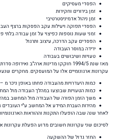
הפסדי מעסיקים
זמן בירורים וחקירות
זמן ניהול אדמיניסטרטיבי
הפסדי תפוקה ויעילות עקב הפסקות ברצף העבו
זמני שעות נוספות כפיצוי על זמן עבודה בלתי פו
הפסדים עקב הדרכה, עיצוב ותרגול
ירידה במוסר העבודה
טעויות ושיבושים בעבודה
מאז שנת 1994/5 חוקקו מדינות ארה"ב ו
עקרונות ארגונומיים אלו על המועסקים. מחקרים שנעשו
כמות היעדרויות מהעבודה פחתו באופן ניכר מ –7% ל פחות מ- 1%
כמות הטעויות שבוצעו במהלך העבודה מול המחשב פחתה 
משך הזמן הפורה של העבודה מול המחשב במהלך יום העב
מהירות העברת המידע אל המחשב ע"י העובדים גדלה
לאחר שנה שבה הופעלו התקנות וההוראות הארגונומיות, הו
לסיכום שני עקרונות חשובים מדוע הפעלת עקרונות א
החזר גדול של ההשקעה