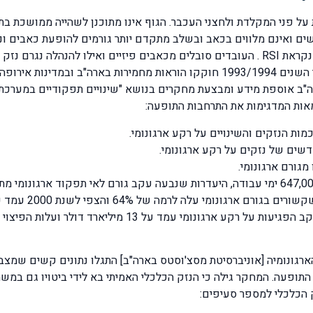
 פני המקלדת ולחצני העכבר. הגוף אינו מתוכנן לשהייה ממושכת בת
ים ואינם מלווים בכאב ובשלב מתקדם יותר גורמים להופעת כאבים ונ
בגב התחתון. , שינויים אלו גורמים להיווצרות תסמונת שנקראת RSI . העובדים סובלים מכאבים
והיעדרויות מרובות מהעבודה. כתוצאה ועקב כך במהלך השנים 1993/1994 חוקקו הוראו
"ב אוספת מידע ומבצעת מחקרים בנושא "שינויים תפקודיים במערכת 
ות המדגימות את התרחבות התופעה:
 13 מיליארד דולר ועלות הפיצוי הכספי עמד על 10 מיליארד דולר.
גונומיה [אוניברסיטת מסצ'וסטס בארה"ב] התגלו נתונים קשים שמצביע
תופעה. המחקר גילה כי הנזק הכלכלי האמיתי בא לידי ביטויו גם במ