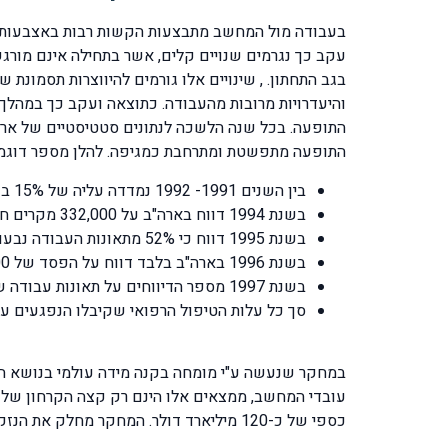
בעבודה מול המחשב מתבצעות הקשות רבות באצבעות על
עקב כך נגרמים שנויים קלים, אשר בתחילה אינם מורגש
התופעה. בכל שנה הלשכה לנתונים סטטיסטיים של ארה
התופעה מתפשטת ומתרחבת כמגיפה. להלן מספר דוגמא
בין השנים 1991- 1992 נמדדה עליה של 15% בכמות הנזקים והשינויים על רקע ארגונומי.
בשנת 1994 דווח בארה"ב על 332,000 מקרים חדשים של נזקים על רקע ארגונומי.
בשנת 1995 דווח כי 52% מתאונות העבודה נבעו מגורם ארגונומי.
בשנת 1996 בארה"ב בלבד דווח על הפסד של 647,000 ימי עבודה, היעדרות שנבעה עקב גורם לאי תפקוד ארגונומי מתאים.
בשנת 1997 מספר הדיווחים על תאונות עבודה שקשורים בגורם ארגונומי עלה לרמה של 64% והצפי לשנת 2000 עמד על 70%.
סך כל עלות הטיפול הרפואי שקיבלו הנפגעים עקב הפגיעות על רקע ארגונומי עמד על
במחקר שנעשה ע"י מומחה בקנה מידה עולמי בנושא האר
עובדי המחשב, ממצאים אלו הינם רק קצה הקרחון של ה
כספי של כ-120 מיליארד דולר. המחקר מחלק את הנזק הכלכלי למספר סעיפים: