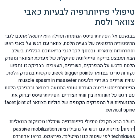
טיפולי פיזיותרפיה לבעיות כאבי
צוואר ולסת
בבואכם אל הפיזיותרפיסט המומחה תחילה הוא יתשאל אתכם לגבי
ההיסטוריה הרפואית של בעיית הלסת, צוואר עם דגש על כאבי ראש
וסחרחורות צווארית ובנוסף לכך לגבי בריאותכם הכללית. בשלב
הבא תתבצע בדיקה פיזיולוגית פיזיקלית של מערכת הצוואר ומפרק
הלסת בדגש על המפרקים, השרירים, העצבים. בבדיקה זו נחפש
נקודות טריגר בצוואר neck trigger points, נוקשות במפרק הלסת,
עווית שרירים בשרירי הלעיסה muscle spasm in masseter.
הפיזיותרפיסט יבצעה הערכת טווחי התנועה בצוואר ובמפרקי הלסת
עם דגש על השוואה בין שתי הצדדים. הפיזיותרפיסט יבדוק את
התנועתיות של המפרקים הקטנים של חוליות הצוואר facet joint of
cervical spine.
בשלב הבא תקבלו טיפולי פיזיותרפיה שיכללו טכניקות מנואליות
[ידניות] עדינות עם דגש על מוביליזציות passive mobilization
techniques לפי שיטות כגון מייטלנד, סיריאקס, בריאן אדוורדס