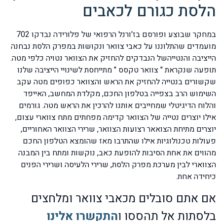
הלסת כגורם לכאבים
במחקר שבוצע ופורסם בז'ורנל הרפואי של פלורידה נבדקו 702
מועמדים שהתלוננו על כאבי צוואר ונקושות במפרק הלסת נבחנה
הייציבה והנטייהשל הנבדקים להחזיק את הצוואר נטויה כלפי מטה.
תופעה שנקראת " צוואר טקסס " מתייחסת לשינויי הייציבה שלנו
שקשורים בנטייה להחזיק את הראש והצוואר כפופים מטה עקב
השימוש הרב בצפייה בטלפון החכם, מקלדת המחשב, האייפד
והלוח הדיגיטלי שמחייבים אותנו להרכין את הראש מטה. גורמים
אילו יוצרים נטייה של הצוואר קדימה מפחתים מתח צווארי עצום,
יוצרים מתיחת הצואאר רצועות הצוואר, שרירי הצוואר האחוריים,
פעולות טכנולוגיות אילו שהתרבו מאז שהומצא הטלפון החכם
מהווים את אחת הסיבות להופעת כאב, נוקשות ומתח בין המבנה
הצווארי לבין מערכת מפרק הלסת, שרירי הלעיסה ושרירי הפנים
כיחידה אחת.
אם אתם סובלים מכאבי צוואר ומלחצים
בלסתות אל תהססו ו
התקשרו אלינו