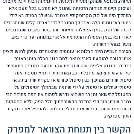
תאורה, מכונאי שמתקן מתחת למכונית. הדוגמאות רבות ולכל מקצוע
ועיסוק קיימות תנוחות הרסניות שהנזק לא מורגש בכל פעם אלא
התהליך הינו של נזק מקרוסקופי מצטבר שבשלב מסוים בא לידי
ביטוי באי נוחות קלה ואחר כך מתגבר לכדי כאבים קלים שמתגברים
לרמה של חזק בזמן הפעילות ומאוחר יותר בתור כאבים שמורגשים
לאו דוכא בזמן הפעילות המסוימת אל אף במנוחה ועד כדי כאב
מעיר במהלך השינה.
הסיבה השנייה הינה חבלות או עומסים פתאומיים שניתן לחוש ולציין
אותן כגורם להופעת כאבי צוואר ולסת כגון: חבלה בזמן תאונת
דרכים במנגנון צליפת שוט שנגרמת עקב תנועה בתנופה פתאומית
של הראש והצוואר מחבלת רכב מאחורנית, דוגמא נוספת הינה
טיפול שיניים ממושך כגון טיפול שורש או עקירת שיני בינה, או
טיפולי שתלים או טיפול על ידי שיננית שבמהלך הטיפולים על
המטופל להישאר זמן רב כשהוא נדרש לפתוח את הפה פתיחה הכי
רחבה שניתן תוך כדי החדרת מכשור לתוך חלל הפה, וללא הפסקות
רבות וממושכות בכדי שיאפשרו ללסת לנוע ולהפעיל את הדסקית
התוך מפרקית.
הקשר בין תנוחת הצוואר למפרק