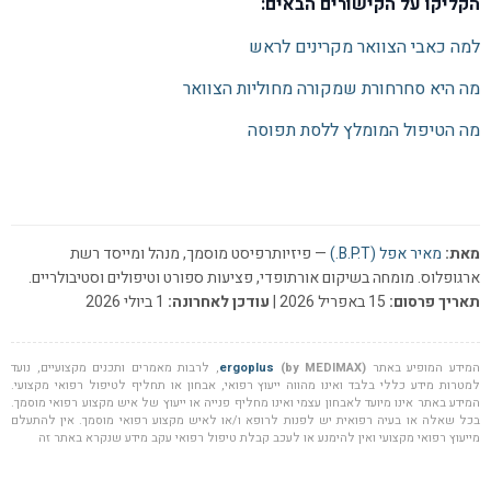
הקליקו על הקישורים הבאים:
למה כאבי הצוואר מקרינים לראש
מה היא סחרחורת שמקורה מחוליות הצוואר
מה הטיפול המומלץ ללסת תפוסה
מאת:
מאיר אפל (B.P.T.)
— פיזיותרפיסט מוסמך, מנהל ומייסד רשת
ארגופלוס. מומחה בשיקום אורתופדי, פציעות ספורט וטיפולים וסטיבולריים.
תאריך פרסום:
15 באפריל 2026 |
עודכן לאחרונה:
1 ביולי 2026
המידע המופיע באתר
(by MEDIMAX)
ergoplus
, לרבות מאמרים ותכנים מקצועיים, נועד
למטרות מידע כללי בלבד ואינו מהווה ייעוץ רפואי, אבחון או תחליף לטיפול רפואי מקצועי.
המידע באתר אינו מיועד לאבחון עצמי ואינו מחליף פנייה או ייעוץ של איש מקצוע רפואי מוסמך.
בכל שאלה או בעיה רפואית יש לפנות לרופא ו/או לאיש מקצוע רפואי מוסמך. אין להתעלם
מייעוץ רפואי מקצועי ואין להימנע או לעכב קבלת טיפול רפואי עקב מידע שנקרא באתר זה