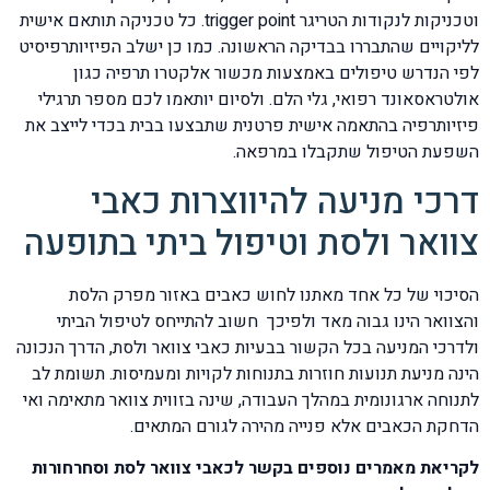
וטכניקות לנקודות הטריגר trigger point. כל טכניקה תותאם אישית
לליקויים שהתבררו בבדיקה הראשונה. כמו כן ישלב הפיזיותרפיסיט
לפי הנדרש טיפולים באמצעות מכשור אלקטרו תרפיה כגון
אולטראסאונד רפואי, גלי הלם. ולסיום יותאמו לכם מספר תרגילי
פיזיותרפיה בהתאמה אישית פרטנית שתבצעו בבית בכדי לייצב את
השפעת הטיפול שתקבלו במרפאה.
דרכי מניעה להיווצרות כאבי
צוואר ולסת וטיפול ביתי בתופעה
הסיכוי של כל אחד מאתנו לחוש כאבים באזור מפרק הלסת
והצוואר הינו גבוה מאד ולפיכך חשוב להתייחס לטיפול הביתי
ולדרכי המניעה בכל הקשור בבעיות כאבי צוואר ולסת, הדרך הנכונה
הינה מניעת תנועות חוזרות בתנוחות לקויות ומעמיסות. תשומת לב
לתנוחה ארגונומית במהלך העבודה, שינה בזווית צוואר מתאימה ואי
הדחקת הכאבים אלא פנייה מהירה לגורם המתאים.
לקריאת מאמרים נוספים בקשר לכאבי צוואר לסת וסחרחורות