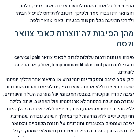
הסיכוי של כל אחד מאתנו לחוש כאבים באזור מפרק הלסת
והצוואר הינו גבוה מאד ולפיכך חשוב להתייחס לטיפול הביתי
ולדרכי המניעה בכל הקשור בבעיות כאבי צוואר ולסת.
מהן הסיבות להיווצרות כאבי צוואר
ולסת
סיבות מגוונות ורבות עלולות לגרום לכאבי צוואר cervical pain
וכאבי לסת temporomandibular joint pain, אחלק את הסיבות
לשתיים.
נזק עקב יציבה ותפקוד יום יומי גרוע או בתיאור אחר תהליך יומיומי
שאנו מבצעים וללא אבחנה שאנו מזיקים לעצמנו והדוגמאות רבות:
יציבה לקויה שקשורה במבנה האנטומי של מערכת השלד והשרירים,
עבודה ממושכת בתנוחה לא ארגונומית מול המחשב, שינה בלילה
ללא תמיכת כריות מותאמת, הידוק שיניים ללא שליטה במהלך היום,
חריקת שיניים ללא מודעות לכך במהלך השינה, עבודה שמחייבת
יציבה ועומסים מצטברים וחוזרניים על חגורת הכתפיים והצוואר
לדוגמא הצורך בעבודה מעל הראש כגון חשמלאי שמתקן קבלי