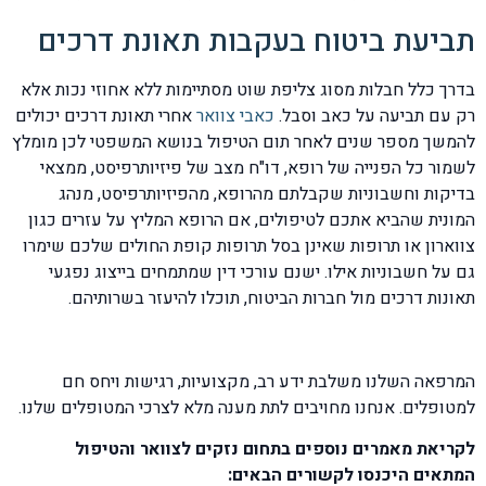
תביעת ביטוח בעקבות תאונת דרכים
בדרך כלל חבלות מסוג צליפת שוט מסתיימות ללא אחוזי נכות אלא
רק עם תביעה על כאב וסבל.
כאבי צוואר
אחרי תאונת דרכים יכולים
להמשך מספר שנים לאחר תום הטיפול בנושא המשפטי לכן מומלץ
לשמור כל הפנייה של רופא, דו"ח מצב של פיזיותרפיסט, ממצאי
בדיקות וחשבוניות שקבלתם מהרופא, מהפיזיותרפיסט, מנהג
המונית שהביא אתכם לטיפולים, אם הרופא המליץ על עזרים כגון
צווארון או תרופות שאינן בסל תרופות קופת החולים שלכם שימרו
גם על חשבוניות אילו. ישנם עורכי דין שמתמחים בייצוג נפגעי
תאונות דרכים מול חברות הביטוח, תוכלו להיעזר בשרותיהם.
המרפאה השלנו משלבת ידע רב, מקצועיות, רגישות ויחס חם
למטופלים. אנחנו מחויבים לתת מענה מלא לצרכי המטופלים שלנו.
לקריאת מאמרים נוספים בתחום נזקים לצוואר והטיפול
המתאים היכנסו לקשורים הבאים: