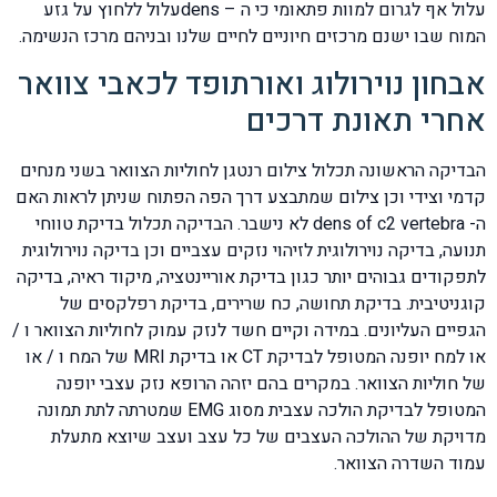
עלול אף לגרום למוות פתאומי כי ה – densעלול ללחוץ על גזע
המוח שבו ישנם מרכזים חיוניים לחיים שלנו ובניהם מרכז הנשימה.
אבחון נוירולוג ואורתופד לכאבי צוואר
אחרי תאונת דרכים
הבדיקה הראשונה תכלול צילום רנטגן לחוליות הצוואר בשני מנחים
קדמי וצידי וכן צילום שמתבצע דרך הפה הפתוח שניתן לראות האם
ה- dens of c2 vertebra לא נישבר. הבדיקה תכלול בדיקת טווחי
תנועה, בדיקה נוירולוגית לזיהוי נזקים עצביים וכן בדיקה נוירולוגית
לתפקודים גבוהים יותר כגון בדיקת אוריינטציה, מיקוד ראיה, בדיקה
קוגניטיבית. בדיקת תחושה, כח שרירים, בדיקת רפלקסים של
הגפיים העליונים. במידה וקיים חשד לנזק עמוק לחוליות הצוואר ו /
או למח יופנה המטופל לבדיקת CT או בדיקת MRI של המח ו / או
של חוליות הצוואר. במקרים בהם יזהה הרופא נזק עצבי יופנה
המטופל לבדיקת הולכה עצבית מסוג EMG שמטרתה לתת תמונה
מדויקת של ההולכה העצבים של כל עצב ועצב שיוצא מתעלת
עמוד השדרה הצוואר.