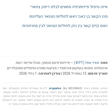
איזה טיפול פיזיותרפיה מתאים לבלט דיסק צווארי
מהו הקשר בן כאבי ראש לחוליות הצוואר העליונות
האם קיים קשר בין נזק לחוליות הצוואר לבין סחרחורות
מאת:
מאיר אפל (B.P.T.)
— פיזיותרפיסט מוסמך, מנהל ומייסד רשת
ארגופלוס. מומחה בשיקום אורתופדי, פציעות ספורט וטיפולים וסטיבולריים.
תאריך פרסום:
15 באפריל 2026 |
עודכן לאחרונה:
1 ביולי 2026
המידע המופיע באתר
(by MEDIMAX)
ergoplus
, לרבות מאמרים ותכנים מקצועיים, נועד
למטרות מידע כללי בלבד ואינו מהווה ייעוץ רפואי, אבחון או תחליף לטיפול רפואי מקצועי.
המידע באתר אינו מיועד לאבחון עצמי ואינו מחליף פנייה או ייעוץ של איש מקצוע רפואי מוסמך.
בכל שאלה או בעיה רפואית יש לפנות לרופא ו/או לאיש מקצוע רפואי מוסמך. אין להתעלם
מייעוץ רפואי מקצועי ואין להימנע או לעכב קבלת טיפול רפואי עקב מידע שנקרא באתר זה