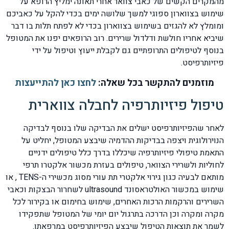
מהמקרים הקשים של כאבי צוואר אחרי תאונה ימליץ הרופא על
שימוש בצווארון ספוגי למשך שלושה ימים בכדי להקל על כאביכם
ומומלץ לא להגזים בשימוש בצווארון בכדי לא לפתח תלות בו דבר
שיביא אחריו חולשת ודלדול שרירים. רוב הרופאים יפנו את המטופל
בנוסף לטיפולים התרופתיים גם לקבלת ייעוץ וטיפול על ידי
פיזיותרפיסט.
מוזמנים להתקשר בכל שאלה:
לחצו כאן להתייעצות
טיפול פיזיותרפיה לחבלה צווארית
לאחר שהפיזיותרפיסט ישלים את הבדיקה שלו בנוסף לבדיקה
הנוירולוגית ויצפה בבדיקות ההדמיה שיבצע המטופל, יחליט על
התאמת טיפולי פיזיותרפיה שיכללו בדרך כלל טיפולים ידניים
לחוליות ולשרירי הצוואר, טיפולים בעזרת מכשור אלקטרו תרפי
מותאם לבעיה כגון גירוי אלקטרי תת עורי מסוג מכשירי ה-TENS , או
שימוש במכשור האולטראסונד ultrasound לשחרור הבצקות וכאבי
השרירים והרקמות הרכות האחרים, שימוש בחימום או בקירור לכל
מקרה ומקרה וכן הדרכה בתרגול יום יומי של המטופל שתפקידו
לשמר את תוצאות הטיפול שיבצע הפיזיותרפיסט במרפאתו.