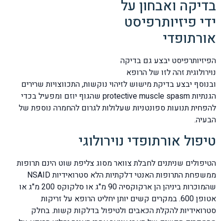
בדיקה ואבחון על
ידי פיזיותרפיסט
אורתופדי
הפיזיותרפיסט יבצע גם בדיקה
נוירולוגית זהה לזו של הרופא
ובנוסף יבצע בדיקת מישוש לזיהוי נוקשות, התכווצויות שרירים
הגנתיות protective muscle spasm שהגוף יוזם ומפעיל בכדי
להפחית תנועות ספונטניות שעלולות לגרום להחמרה נוספת של
הבעיה.
טיפול אורתופדי נוירולוגי
הטיפולים שניתנים לחבלת צוואר מסוג צליפת שוט הינם תרופות
ממשפחת התרופות האנטי דלקתיות הלא סטרואידיות NSAID
שהמוכרות ביניהן הן ארקוקסיה 90 מ"ג או סלקוקס 200 מ"ג או
אטופן 600. במקרים קשים יותן יחליט הרופא על זריקות
סטרואידיות להקלת הכאבים ולטיפול בדלקות קשות. בחלק