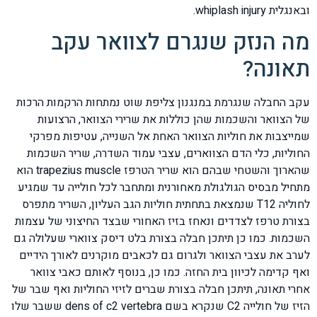
ובאנגלית whiplash injury.
מה הנזק שנגרם לצוואר עקב
תאונה?
עקב החבלה שנגרמת במנגנון צליפת שוט נמתחות הרקמות הרכות
של הצוואר והשכמות שהן כוללות את שרירי הצוואר, הרצועות
שמייצבות את חוליות הצוואר האחת אל השנייה, עטיפות מפרקי
החוליות, כלי הדם הצווארים, עצבי עמוד השדרה, שריר השכמות
שהארוך והשטחי שבהם הוא שריר הטרפז trapezius muscle הוא
מתחיל מבסיס הגולגולת מאחורנית ומתחבר לכל חולייה עד שמגיע
לחוליה T12 שנמצאת בתחתית חוליות הגב העליון, השריר מתפרס
בצורת טרפז לצדדים ונאחז בזיז האחורי שבצד החיצוני של עצמות
השכמות. כמו כן תיתכן חבלה בצורת בלט דיסק צווארי שעלולה גם
לערב את עצבי הצוואר ולגרום גם לכאבים מוקרנים לאורך הידיים
ואף קדימה לכיוון בית החזה. כמו כן, בנוסף לאותם כאבי צוואר
אחרי תאונה, תיתכן חבלה בצורת שברים לזיזי החוליות ואף שבר של
הזיז של חולייה C2 שנקרא בשם dens of c2 vertebra ששבר שלו