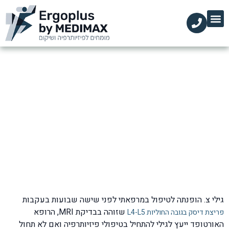
הקליניקות שלנו
השירותים שלנו
עמוד הבית
מידע מקצועי
פיזיותרפיה לפריצת דיסק בגב תחתון
דף הבית
»
בלוג
»
כאבי גב
»
פיזיותרפיה לפריצת דיסק בגב תחתון
גילי צ. הופנתה לטיפול במרפאתי לפני שישה שבועות בעקבות
שזוהה בבדיקת MRI, הרופא
פריצת דיסק בגובה החוליות L4-L5
האורטופד ייעץ לגילי להתחיל בטיפולי פיזיותרפיה ואם לא תחול