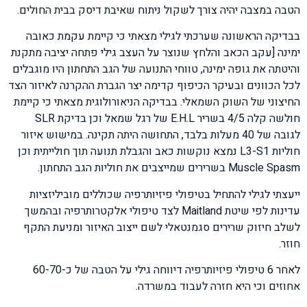
הטבה במצבה יהיה צורך לשקול ניתוח שאיבת דיסק בבית החולים.
בבדיקה הראשונה שערכתי לגילי מצאתי כי קיימת עקמת כאובה
ימינה [עקב הכאב והלחץ שנוצר על העצב גילי פתחה יציבה מתקנת
והיטתה את גופה ימינה, טווחי התנועה של הגב התחתון היו מוגבלים
לכל הכוונים ובעיקר הכיפוף קדימה יצר הגברת ההקרנה לאיזור הצד
החיצוני של השוק השמאלי. בבדיקה הניאורולוגית מצאתי כי קיימת
חולשה קלה 4/5 בשריר E.H.L של רגל שמאל וכן בדיקת SLR
לגובה של 40 מעלות בלבד, התחושה היתה תקינה. במישוש איזור
חוליות L3-S1 נמצא נוקשות כאב והגבלת תנועה תוך חולייתית וכן
Muscle Spasm בשרירים שמייצבים את חוליות הגב התחתון.
ייעצתי לגילי להתחיל בטיפולי פיזיותרפיה שכוללים מוביליזציות
עדינות לפי שיטת Maitland לצד טיפולי אלקטרותרפיה ובהמשך
לשלב חיזוק שרירים סגמנטאלי לשם ייצוב האיזור ומניעת התקף
חוזר.
לאחר 6 טיפולי פיזיותרפיה דיווחה גילי על הטבה של כ-60-70
אחוזים וכי היא חזרה לעבוד במשרדה.