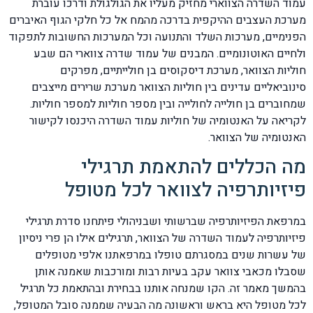
עמוד השדרה הצווארי מחזיק מעליו את הגולגולת ודרכו עוברת
מערכת העצבים ההיקפית בדרכה מהמח אל כל חלקי הגוף האיברים
הפנימיים, מערכות השלד והתנועה וכל המערכות החשובות לתפקוד
ולחיים האוטונומיים. המבנים של עמוד שדרה צווארי הם שבע
חוליות הצוואר, מערכת דיסקוסים בן חולייתיים, מפרקים
סינוביאליים עדינים בין חוליות הצוואר מערכת שרירים מייצבים
שמחוברים בן חולייה לחולייה ובין מספר חוליות למספר חוליות.
לקריאה על האנטומיה של חוליות עמוד השדרה היכנסו לקישור
האנטומיה של הצוואר.
מה הכללים להתאמת תרגילי
פיזיותרפיה לצוואר לכל מטופל
במרפאת הפיזיותרפיה שברשותי ושבניהולי פיתחנו סדרת תרגילי
פיזיותרפיה לעמוד השדרה של הצוואר, תרגילים אילו הן פרי ניסיון
של עשרות שנים במסגרתם טופלו במרפאתנו אלפי מטופלים
שסבלו מכאבי צוואר עקב בעיות רבות ומורכבות שאמנה אותן
בהמשך מאמר זה. הקו שמנחה אותנו בבחירת ובהתאמת כל תרגיל
לכל מטופל היא בראש וראשונה מה הבעיה שממנה סובל המטופל,