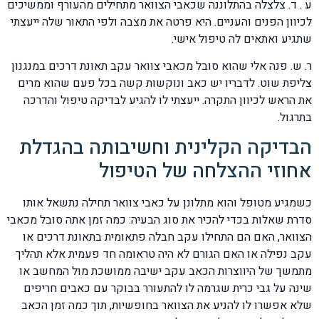
ע . ד. צלצלה בהתלוננה שכאבי הצוואר מתחילים מהעורף וממשיכים
לכיוון הפנים והעניים. היא פרטה את מצבה ולפי התאור שלה ייעצתי
שתגיע ואתאים לה טיפול אישי.
ר. ש. פנה אלי שהוא סובל מכאבי צוואר עקב תאונת דרכים במנגנון
צליפת שוט. לדבריו יש כאב ונוקשות קשה בכל פעם שהוא מרים
את הראש לכיוון התקרה. ייעצתי לו להגיע לבדיקה טיפול והדרכה
בתרגול.
הבדיקה הקלינית וחשיבותה בהגדלת
אחוזי ההצלחה של הטיפול
כשמגיע מטופל והוא מתלונן על כאבי צוואר תחילה נתשאל אותו
סדרת שאלות בכדי להכיר את סוג הבעיה: כמה זמן אתה סובל מכאבי
הצוואר, האם הם התחילו עקב חבלה פתאומית בתאונת דרכים או
עקב נפילה או האם הגורם לא היה טראומה חד פעמית אלא תהליך
מתמשך של היווצרות הכאב עקב ישיבה ממושכת מול המחשב או
שינה על גבי כרית שגרמה לו להתעורר בבוקר עם כאבים חריפים
שלא אפשרו לו להניע את הצוואר בחופשיות, תוך כמה זמן הכאב