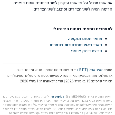
את אותו תרגיל על פי אותו עיקרון ליתר הכיוונים שהם כפיפה
קדימה, הטיה לשני הצדדים וסיבוב לשני הצדדים.
למאמרים נוספים בתחום היכנסו ל:
צוואר תפוס ונוקשה
כאבי ראש וסחרחורות צווארית
פריצת דיסק צווארי
מאת:
מאיר אפל (B.P.T.)
— פיזיותרפיסט מוסמך, מנהל ומייסד רשת
ארגופלוס. מומחה בשיקום אורתופדי, פציעות ספורט וטיפולים וסטיבולריים.
תאריך פרסום:
15 באפריל 2026 |
עודכן לאחרונה:
1 ביולי 2026
המידע המופיע באתר
(by MEDIMAX)
ergoplus
, לרבות מאמרים ותכנים מקצועיים, נועד
למטרות מידע כללי בלבד ואינו מהווה ייעוץ רפואי, אבחון או תחליף לטיפול רפואי מקצועי.
המידע באתר אינו מיועד לאבחון עצמי ואינו מחליף פנייה או ייעוץ של איש מקצוע רפואי מוסמך.
בכל שאלה או בעיה רפואית יש לפנות לרופא ו/או לאיש מקצוע רפואי מוסמך. אין להתעלם
מייעוץ רפואי מקצועי ואין להימנע או לעכב קבלת טיפול רפואי עקב מידע שנקרא באתר זה