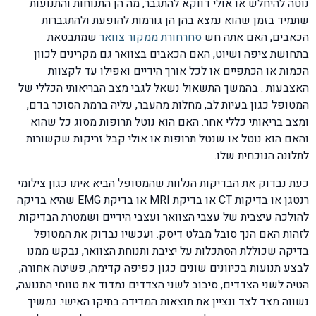
נוטה להיחלש או אולי דווקא להתגבר, מה הן התנוחות והתנועות
שתמיד בזמן שהוא נמצא בהן הן גורמות להופעת ולהתגברות
הכאבים, האם אתה חש
סחרחורת ממקור צוואר
שמתבטאת
בתחושת ציפה ושיוט, האם הכאבים בצוואר גם מקרינים לכוון
הכמות או הכתפיים או לכל אורך הידיים ואפילו עד לקצוות
האצבעות . בהמשך התשאול נשאל לגבי מצב הבריאותי הכללי של
המטופל כגון בעיות לב, מחלות מהעבר, עליה ברמת הסוכר בדם,
ומצב בריאותי כללי אחר. האם הוא נוטל תרופות מסוג כל שהוא
והאם הוא נוטל או שנטל תרופות או אולי קבל זריקות שקשורות
לתלונה הנוכחית שלו.
כעת נבדוק את הבדיקות הנלוות שהמטופל הביא איתו כגון צילומי
רנטגן או בדיקות CT או בדיקת MRI או בדיקת EMG שהיא בדיקה
להולכה עיצבית של עצבי הצוואר ועצבי הידיים ושמטרת הבדיקות
לזהות האם הנך סובל מבלט דיסק. ועכשיו נבדוק את המטופל
בדיקה שכוללת הסתכלות על יציבת ותנוחת הצוואר, נבקש ממנו
לבצע תנועות בכיוונים שונים כגון כפיפה קדימה, פשיטה אחורה,
הטיה לשני הצדדים, סיבוב לשני הצדדים נמדוד את טווחי התנועה,
נשווה מצד לצד ונציין את תוצאות המדידה בתיקו האישי. נמשיך