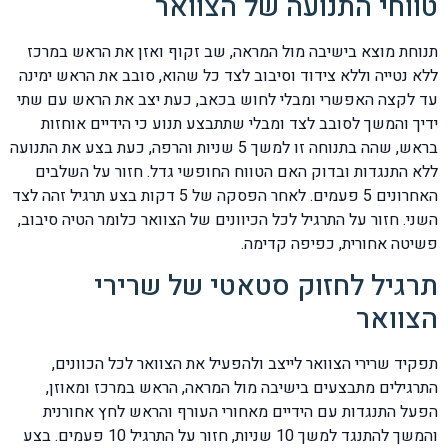
טווחי התנועה של הצוואר
תנוחת מוצא בישיבה מול המראה, שב זקוף ואזן את הראש במרכז
ללא נטייה וללא צידוד וסיבוב לצד כל שהוא, סובב את הראש ימינה
עד לקצה האפשרי ומבלי לחוש בכאב, כעת יצב את הראש עם שתי
ידיך והמשך לסובב לצד ומבלי שתתבצע תנוע כי הידיים אוחזות
בראש, שהה בתנוחה זו למשך 5 שניות והרפה, כעת בצע את התנועה
ללא התנגדות ובדוק האם הטווח החופשי גדל. חזור על השלבים
האחרונים 5 פעמים. לאחר הפסקה של 5 דקות בצע תרגיל זהה לצד
השני. חזור על התרגיל לכל הכיוונים של הצוואר כלומר הטיה סיבוב,
פשיטה אחורית, כפיפה קדימה.
תרגיל לחזוק סטאטי של שרירי
הצוואר
תפקיד שרירי הצוואר לייצב ולהפעיל את הצוואר לכל הכוונים,
התרגילים מתבצעים בישיבה מול המראה, הראש במרכז ומאוזן,
הפעל התנגדות עם הידיים מאחורי העורף והראש לחץ אחורנית
והמשך להתנגד למשך 10 שניות, חזור על התרגיל 10 פעמים. בצע