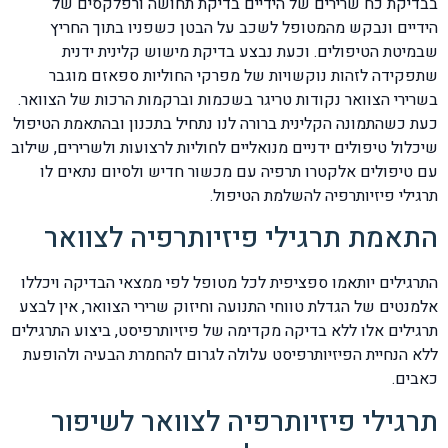
בבדיקת כח שרירים של הידיים בדיקת תחושה ורפלקסים של
הידיים ונבקש מהמטופל לשכב על הבטן כשפניו בתוך החריץ
שבמיטת הטיפולים. וכעת נבצע בדיקת מישוש קלינית ידנית
שתפקידה לזהות נוקשויות של מפרקי החוליות ספאזם מוגבר
בשרירי הצוואר נקודות טריגר בשכמות וברקמות הרכות של הצוואר.
כעת כשהתמונה הקלינית ברורה לנו נתחיל בתכנון ובהתאמת הטיפול
שיכלול טיפולים ידניים מנואליים לחוליות לרצועות ולשרירים, שילוב
עם טיפולים אלקטרו תרפיה עם מכשור חדיש ולסיום נתאים לו
תרגילי פיזיותרפיה להשלמת הטיפול.
התאמת תרגילי פיזיותרפיה לצוואר
התרגילים יותאמו ספציפית לכל מטופל לפי ממצאי הבדיקה ויכללו
אלמנטים של הגדלת טווחי התנועה וחיזוק שרירי הצוואר, אין לבצע
תרגילים אלו ללא בדיקה מקדימה של פיזיותרפיסט, ביצוע התרגילים
ללא הנחיית הפיזיותרפיסט עלולה לגרום להחמרת הבעיה ולהופעת
כאבים.
תרגילי פיזיותרפיה לצוואר לשיפור