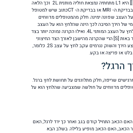
vertebrae וחוליות העצה ובלועזית Sacral vertebrae לפי גובהם במספור הבא: החוליה המותנית הגבוהה לפי האות הראשונה L]] היא L1 מתחתיה נמצאת חוליה מותנית 2L וכך הלאה
3L, 4L, 5L. מתחת לחוליות המותניות נמצאות חוליות העצה שמצוינות לפי האות הראשונה S והן 1S, 2S, 3S, 4S, 5S. כלומר כשבבדיקת ה- MRI או בבדיקת ה- CTכתוב שיש למטופל
וא לוחץ על העצב שפונה ימינה. חלק מהמטופלים מדווחים
עד לגובה הברך מהצד הקדמי של הירך הסיבה לכך הינה שהלחץ הוא על העצב
שמספרו – 2L . הקרנה נמוכה יותר באזור הברך מלפנים מצביעה על לחץ על עצב 3L. הקרנה בצד הפנימי של השוק נגרמת מלחץ על העצב המותני 4L. ואילו הקרנה נמוכה יותר בצד
החיצוני של השוק ועד לקצה הבוהן הגדול נגרם מלחץ על עצב 5L. בכל הקשור בלחץ על עצבי העצה Sacral המסומנים כאמור באות [S] הרי שהקרנה מהישבן לאורך הצד החיצוני
של הירך והשוק כולל את הקרסול בצידו החיצוני והבהונות 2-4 בצד הכפי [הצד התחתון] ההקרנה נובעת מעצב 1S. הקרנה באמצע הירך והשוק נגרמים עקב לחץ על עצב 2S. כלומר,
בלט או פריצה או בקע.
ך הרגל?
רגישים שריפה, חלק מתלוננים על תחושת לחץ ברגל.
מטופלים מדווחים על חולשה שמצביעה שהלחץ הוא על
עייתכם כגון: כמה זמן האם הכאב התחיל קודם בגב ואחר כך ירד לרגל, האם
בר הכאב, האם הכאב מופיע בלילה. בשלב הבא