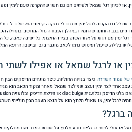
מין, או לכיוון רגל שמאל ולעיתים הם גם חשו שההקרנה פעם לימין ו
טורדניים בגב התחתון שהחמירו במהלך העבודה מול המחשב. בתחילה הכ
רגל ימין עם דגש על אזור השוק בצידו החיצוני. כל ישיבה כאבה, כל ה
לוש בלילה, שיעול ועיטוש גרמו לכאב מוגבר בגב ובישבן. הרופא המל
ין או לרגל שמאל או אפילו לשתי ה
 של עמוד השדרה
, כיצד בנויות החוליות, כיצד מונחים הדיסקים הבין 
ת עצב אחד לצד ימין ועצב שני לצד שמאל. מאחר ומקור הכאב הוא מג
תהיה לרגל ימין, או שאולי הלחץ הוא על מוצא העצב הבין חולייתי השמא
 ברגל?