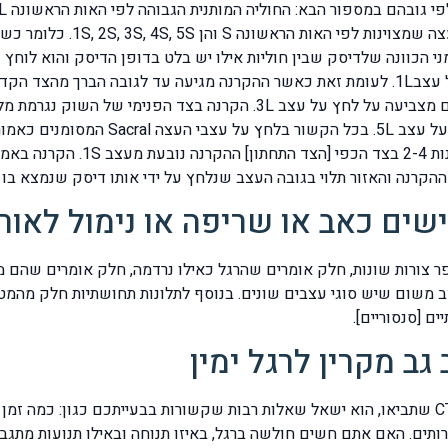
 על מוצא העצב הימני הכוונה שלדיסק שבין חוליות אילו יש בלט בדופן הדיסק וה
שההקרנה נמצאת באזור המפשעה והסיבה היא לחץ על עצב1L. לעומת זאת כאשר ההקרנה מגיעה 
 ההקרנה והאזור תלוי בגובה העצב שנלחץ על ידי אותו דיסק שנמצא בו 
ים כאב או שריפה או נימול לאור
ר צורות שונות, חלק אומרים שהרגל כאילו נרדמה, חלק אומרים שהם מ
צב משום שיש סוגי עצבים שונים. בנוסף לתלונות תחושתיות חלק מה
ם [סנסוריים].
גב מקרין לרגל ימין
בבואכם אל הפיזיותרפיסט הוא יסתכל ב- MRI או ב –CT שתביאו, הוא ישאל שאלות רבות שקשורות בב
ותים. האם אתם חשים חולשה ברגל, באיזו תנוחה ובאילו תנועות מתג