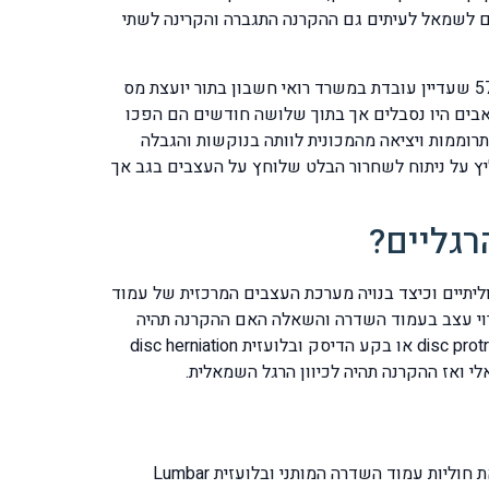
פעם לשמאל לעיתים גם ההקרנה התגברה והקרינה לשתי
דוגמא אחת ממאות מקרים שפנו למרפאתי עקב כאב גב שכלל גם הקרנה לרגל ימין שזכור לי כמקרה קיצוני הוא של ר. ל. בת 57 שעדיין עובדת במשרד רואי חשבון בתור יועצת מס
אבים היו נסבלים אך בתוך שלושה חודשים הם הפכו
תרוממות ויציאה מהמכונית לוותה בנוקשות והגבלה
יץ על ניתוח לשחרור הבלט שלוחץ על העצבים בגב אך
רגליים?
חוליתיים וכיצד בנויה מערכת העצבים המרכזית של עמוד
ירוי עצב בעמוד השדרה והשאלה האם ההקרנה תהיה
לכיוון רגל ימין או לכיוון רגל שמאל תלויה רק בעובדה האם בלט הדיסק ובלועזית disc bulge או פריצת הדיסק ובלועזית disc protrusion או בקע הדיסק ובלועזית disc herniation
לי ואז ההקרנה תהיה לכיוון הרגל השמאלית.
כפי שהסברתי כאב גב מקרין לרגל ימין או אולי לרגל שמאל או אולי לשתי הרגליים נובע מלחץ על שורש העצב ואנו מחלקים את חוליות עמוד השדרה המותני ובלועזית Lumbar