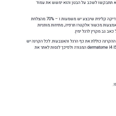
בא תתבקשו לשכב על הבטן והוא ימשש את עמוד
לכל שאלה יש סיבה וכל תשובה מלמדת את הפיזיותרפיסט על הבעיה ועוזרת לו להחליט מה הטיפול המתאים לבעייתכם, לכל בדיקה קלינית שיבצע יש משמעות ו – 70% מהצלחת
אמצעות מכשור אלקטרו תרפיה, מתיחות מותניות
אב גב מקרין לרגל ימין.
ההקרנה כוללת את כף הרגל והאצבעות. לכל הקרנה יש
את הסיבה שהיא הלחץ שמופעל על עצבי הסיאטיק שמקורו מחוליות הגב התחתון. לפי אזור ההקרנה ניתן לדעת מה הדרמתום dermatome l4 l5 המגורה ולפיכך לנסות לאתר את
.