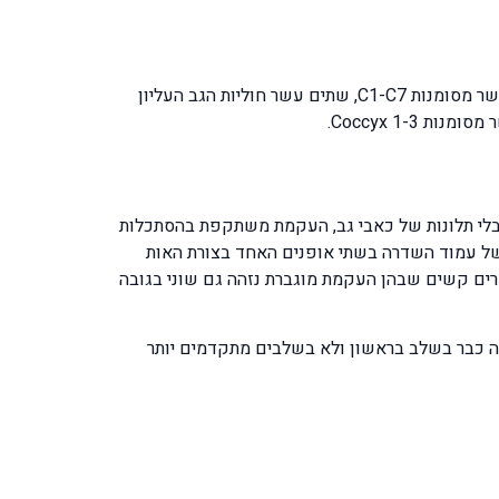
עמוד השדרה בנוי משלושים ושתים חוליות, החוליות מתחלקות לאזורים ולפי מיקומם כך הם גם נקראות. שבע חוליות צוואר אשר מסומנות C1-C7, שתים עשר חוליות הגב העליון
הופיע עם או בלי תלונות של כאבי גב, העקמת משתקפת בהסתכלות
של עמוד השדרה בשתי אופנים האחד בצורת האות
שמאל לימין. במקרים קשים שבהן העקמת מוגברת נזהה גם שוני בגובה
זיהוי הבעיה כבר בשלב בראשון ולא בשלבים מתקדמים יותר