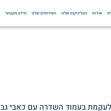
ית
אודות
הקליניקות שלנו
השירותים שלנו
מידע מקצועי
צ
רה: טיפול פיזיותרפיה מו
דף הבית
»
בלוג
»
כאבי גב
»
עקמת עמוד השדרה וטיפול פיזיותרפיה מותאם
 לעקמת בעמוד השדרה עם כאבי גב