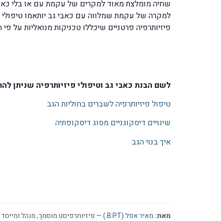
שחיה מומלצת מאוד למקרים של עקמת עם או בלי כאבי
למקרה של עקמת שמלווה עם כאבי גב יותאמו טיפולי פי
פיזיותרפיה פרטניים שיכללו טכניקות מנואליות על פי השיטות המובילות: Maitland ,Brian Edwards Mac Kenzy ובשיל
לשם הבנת כאבי גב וטיפולי פיזיותרפיה שניתן לה
טיפול פיזיותרפיה לשברים בחוליות הגב
שינויים דיסקוגניים מסוג דיסקופתיה
איך בנוי הגב
מאת:
מאיר אפל (B.P.T.)
— פיזיותרפיסט מוסמך, מנהל ומייסד ר