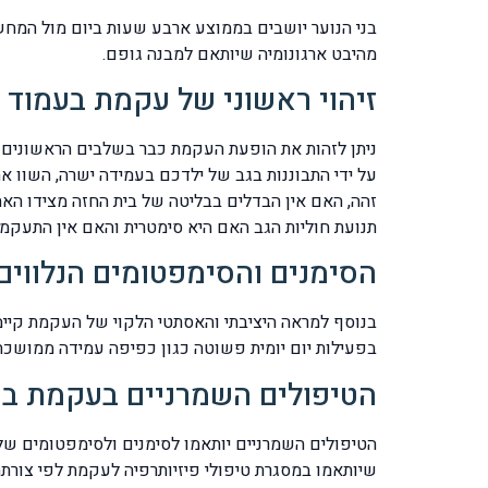
בני הנוער יושבים בממוצע ארבע שעות ביום מול המחשב
מהיבט ארגונומיה שיותאם למבנה גופם.
זיהוי ראשוני של עקמת בעמוד השדרה [S
על ידי התבוננות בגב של ילדכם בעמידה ישרה, השוו 
זהה, האם אין הבדלים בבליטה של בית החזה מצידו האח
תנועת חוליות הגב האם היא סימטרית והאם אין התעקמות בצורת C ו/או S של
הסימנים והסימפטומים הנלווים לעקמ
בנוסף למראה היציבתי והאסתטי הלקוי של העקמת קיימי
בפעילות יום יומית פשוטה כגון כפיפה עמידה ממושכת 
הטיפולים השמרניים בעקמת בעמוד השד
הטיפולים השמרניים יותאמו לסימנים ולסימפטומים של 
שיותאמו במסגרת טיפולי פיזיותרפיה לעקמת לפי צורתה C או S תרגילים אישיים שיש לבצעם מידי יום עם פיקוח מבוגר עם דגש על דיוק הבי