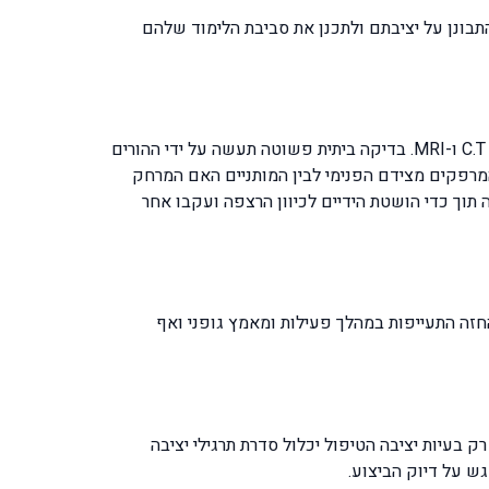
התבונן על יציבתם ולתכנן את סביבת הלימוד שלהם
ניתן לזהות את הופעת העקמת כבר בשלבים הראשונים לפני הופעת תלונות של כאבי גב וללא צורך בהדמיות כגון צילומי רנטגן C.T ו-MRI. בדיקה ביתית פשוטה תעשה על ידי ההורים
המרפקים מצידם הפנימי לבין המותניים האם המרחק
תוך כדי הושטת הידיים לכיוון הרצפה ועקבו אחר
החזה התעייפות במהלך פעילות ומאמץ גופני ואף
בעיות יציבה הטיפול יכלול סדרת תרגילי יציבה