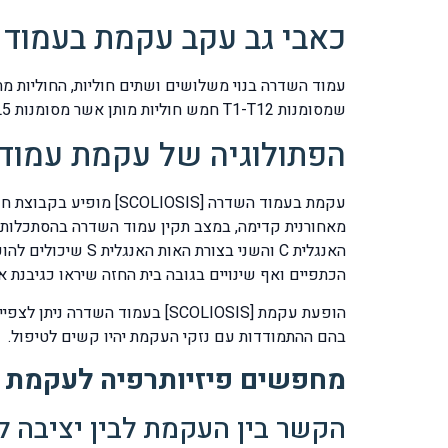
כאבי גב עקב עקמת בעמוד השדרה [
שמסומנות T1-T12 חמש חוליות מותן אשר מסומנות L1-L5, חמש חוליות העצה אשר מסומנות S1-S5, שלוש חוליות הזנב אשר מסומנות 1-3 Coccyx.
הפתולוגיה של עקמת עמוד
עקמת בעמוד השדרה [IS
מאחורנית קדימה, במצב תקין עמוד השדרה בהסתכלות 
האנגלית C והשני 
הכתפיים ואף שינויים בגובה בית החזה שיראו כגיבנת א
הופעת עקמת [SCOLIOSIS] בעמוד
בהם ההתמודדות עם נזקי העקמת יהיו קשים לטיפול.
מחפשים פיזיותרפיה לעקמת 
הקשר בין העקמת לבין יציבה לק