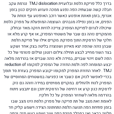
בדרך כלל פריקת הלסת ובלועזית TMJ dislocation נגרמת עקב
חבלה קשה שבעתיה הפה נפגע ממכה וזעזוע חזקים כגון בזמן
אגרוף, בזמן תאונת אופנוע כאשר רוכב האופנוע עף ונוחת על
הפנים, או בזמן נפילה מגבהים. העוצמה המופעלת על מפרק הלסת
שיכולה לגרום לפריקת המפרק צריכה להיות חזקה מאד ובחלק
מהמקרים נזהה גם שבר של משטחי המפרק, או אף קרע מלא או
חלקי של הדסקית התוך מפרקת. מקרים אילו של פריקת הלסת
שבהן נזהה שהפה יצא מאיזון ושנוצרה בליטה בצק אחד ושקע
בצד השני מחייב לבצע תחילה צילום רנטגן וצילום פנורמי של כל
הפה לשם זיהוי שברים, במידה ולא נזהה שברים אז בהרדמה מלאה
יבצע המומחה לפה ולסת החזרה של המפרק למקומו reduction of
TMJ . לאחר החזרת המפרק למקומו יקובע המפרק בעזרת סד תומך
בכדי לאפשר לנזק אם כשבר או כפגיעה במשטחים הסחוסיים של
המפרק לנוח ולהחלים. במקרים מסוימים במידה וזוהה גם נזק
לדסקית כגון קרע או דחיסה של הדסקית יתכן וגם יתבצע ניתוח
בהרדמה מלאה לשחזור המפרק על כל חלקיו.
לאומת זאת מצב של תת פריקה של מפרק הלסת הינו מצב שבו
בזמן פתיחת הפה תנועה הלסת התחתונה הצידה וישמע קליק חד
מלווה בכאב ואז במהלך סגירת הפה שוב ישמע רעש חזק והפה