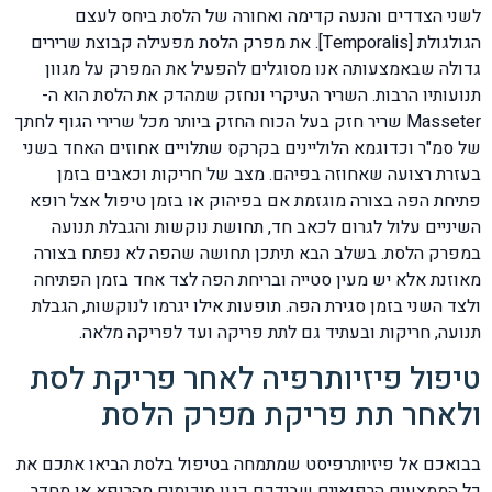
לשני הצדדים והנעה קדימה ואחורה של הלסת ביחס לעצם
הגולגולת [Temporalis]. את מפרק הלסת מפעילה קבוצת שרירים
גדולה שבאמצעותה אנו מסוגלים להפעיל את המפרק על מגוון
תנועותיו הרבות. השריר העיקרי ונחזק שמהדק את הלסת הוא ה-
Masseter שריר חזק בעל הכוח החזק ביותר מכל שרירי הגוף לחתך
של סמ"ר וכדוגמא הלוליינים בקרקס שתלויים אחוזים האחד בשני
בעזרת רצועה שאחוזה בפיהם. מצב של חריקות וכאבים בזמן
פתיחת הפה בצורה מוגזמת אם בפיהוק או בזמן טיפול אצל רופא
השיניים עלול לגרום לכאב חד, תחושת נוקשות והגבלת תנועה
במפרק הלסת. בשלב הבא תיתכן תחושה שהפה לא נפתח בצורה
מאוזנת אלא יש מעין סטייה ובריחת הפה לצד אחד בזמן הפתיחה
ולצד השני בזמן סגירת הפה. תופעות אילו יגרמו לנוקשות, הגבלת
תנועה, חריקות ובעתיד גם לתת פריקה ועד לפריקה מלאה.
טיפול פיזיותרפיה לאחר פריקת לסת
ולאחר תת פריקת מפרק הלסת
בבואכם אל פיזיותרפיסט שמתמחה בטיפול בלסת הביאו אתכם את
כל הממצעים הרפואיים שבידכם כגון סיכומים מהרופא או מחדר