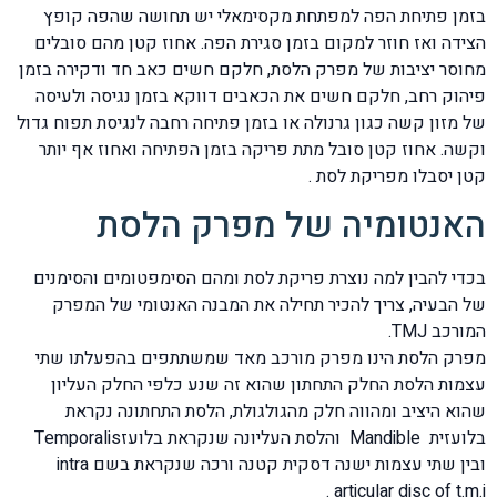
בזמן פתיחת הפה למפתחת מקסימאלי יש תחושה שהפה קופץ
הצידה ואז חוזר למקום בזמן סגירת הפה. אחוז קטן מהם סובלים
מחוסר יציבות של מפרק הלסת, חלקם חשים כאב חד ודקירה בזמן
פיהוק רחב, חלקם חשים את הכאבים דווקא בזמן נגיסה ולעיסה
של מזון קשה כגון גרנולה או בזמן פתיחה רחבה לנגיסת תפוח גדול
וקשה. אחוז קטן סובל מתת פריקה בזמן הפתיחה ואחוז אף יותר
קטן יסבלו מפריקת לסת .
האנטומיה של מפרק הלסת
בכדי להבין למה נוצרת פריקת לסת ומהם הסימפטומים והסימנים
של הבעיה, צריך להכיר תחילה את המבנה האנטומי של המפרק
המורכב TMJ.
מפרק הלסת הינו מפרק מורכב מאד שמשתתפים בהפעלתו שתי
עצמות הלסת החלק התחתון שהוא זה שנע כלפי החלק העליון
שהוא היציב ומהווה חלק מהגולגולת, הלסת התחתונה נקראת
בלועזית Mandible והלסת העליונה שנקראת בלועזTemporalis
ובין שתי עצמות ישנה דסקית קטנה ורכה שנקראת בשם intra
articular disc of t.m.j .