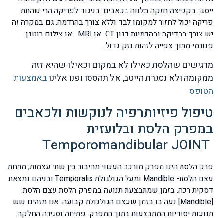
ייסגר בקפיצה חזקה מלווה בכאבים. בניגוד לפריקה הרי שהתת
פריקה יכול לחזור למקומו לבד וללא צורך בהרדמה. גם במקרה זה
יש צורך בבדיקה ובהדמיות כגון CT או MRI או צילום רנטגן
פנורמי מתוך צפייה לזהות נזק גדול.
מרגישים שהלסת כאילו לא במקום וכאילו שהיא זזה
ממקומה ולא נסגרת הייטב, אל תהססו ופנו אלינו
באמצעות
הטופס
טיפול פיזיותרפיה לנוקשות ולכאבים
במפרק הלסת ובלועזית
Temporomandibular JOINT
פרק הלסת הינו מפרק מורכב העשוי מחיבור בין שתי עצמות, מתחת
עצם הלסת- Mandible ומעל הגולגולת Temporalis ובניהם נמצאת
דסקית רכה. בזמן שמתבצעת תנועה במפרק הלסת עצם הלסת
[Mandible] נעה בו בזמן שעצם הגולגולת קבועה. אנו מזהים שש
תנועות יסודיות המתבצעות בתוך המפרק: פתיחה וסגירה החלקה