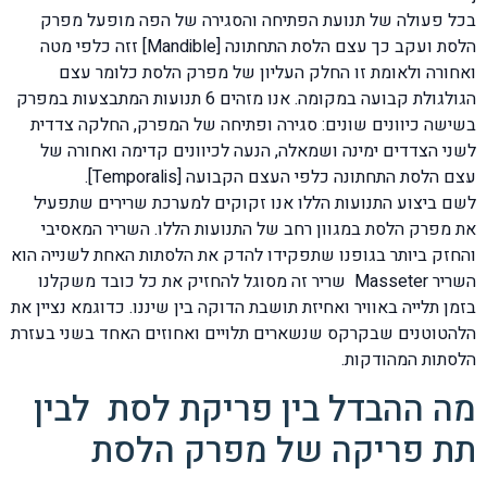
בכל פעולה של תנועת הפתיחה והסגירה של הפה מופעל מפרק
הלסת ועקב כך עצם הלסת התחתונה [Mandible] זזה כלפי מטה
ואחורה ולאומת זו החלק העליון של מפרק הלסת כלומר עצם
הגולגולת קבועה במקומה. אנו מזהים 6 תנועות המתבצעות במפרק
בשישה כיוונים שונים: סגירה ופתיחה של המפרק, החלקה צדדית
לשני הצדדים ימינה ושמאלה, הנעה לכיוונים קדימה ואחורה של
עצם הלסת התחתונה כלפי העצם הקבועה [Temporalis].
לשם ביצוע התנועות הללו אנו זקוקים למערכת שרירים שתפעיל
את מפרק הלסת במגוון רחב של התנועות הללו. השריר המאסיבי
והחזק ביותר בגופנו שתפקידו להדק את הלסתות האחת לשנייה הוא
השריר Masseter שריר זה מסוגל להחזיק את כל כובד משקלנו
בזמן תלייה באוויר ואחיזת תושבת הדוקה בין שיננו. כדוגמא נציין את
הלהטוטנים שבקרקס שנשארים תלויים ואחוזים האחד בשני בעזרת
הלסתות המהודקות.
מה ההבדל בין פריקת לסת לבין
תת פריקה של מפרק הלסת