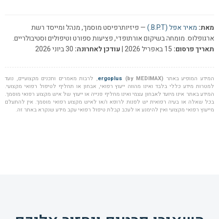
מאת:
מאיר אפל (B.P.T.)
— פיזיותרפיסט מוסמך, מנהל ומייסד רשת
ארגופלוס. מומחה בשיקום אורתופדי, פציעות ספורט וטיפולים וסטיבולריים.
תאריך פרסום:
15 באפריל 2026 |
עודכן לאחרונה:
30 ביוני 2026
המידע המופיע באתר
(by MEDIMAX)
ergoplus
, לרבות מאמרים ותכנים מקצועיים, נועד
למטרות מידע כללי בלבד ואינו מהווה ייעוץ רפואי, אבחון או תחליף לטיפול רפואי מקצועי.
המידע באתר אינו מיועד לאבחון עצמי ואינו מחליף פנייה או ייעוץ של איש מקצוע רפואי מוסמך.
בכל שאלה או בעיה רפואית יש לפנות לרופא ו/או לאיש מקצוע רפואי מוסמך. אין להתעלם
מייעוץ רפואי מקצועי ואין להימנע או לעכב קבלת טיפול רפואי עקב מידע שנקרא באתר זה.