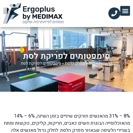
הקליניקות שלנו
השירותים שלנו
עמוד הבית
מידע מקצועי
סימפטומים לפריקת לסת
דף הבית
»
בלוג
»
מפרק הלסת
»
סימפטומים לפריקת לסת
8% – 31% מהאנשים חורקים שיניים בזמן השינה, 6% – 14%
מהאוכלוסייה הבוגרת חשים כאבים, חריקות, קליקים, נוקשות ומתח
בשרירי הלעיסה שבאזור מפרק הלסת. לחלק גדול מאנשים אלה