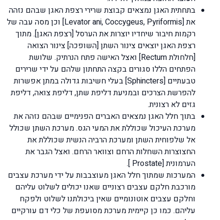
בתחתית האגן נמצאים קבוצת שרירי רצפת האגן שבהם נזהה
את [Levator ani, Coccygeus, Pyriformis] וכן מסה עבה של
רקמות חיבור שיחדיו יוצרות את הערסל [רצפת האגן]. מתוך
רצפת האגן יוצאים צינור השתן [השופכה] צינור הצואה
[חלחולת Rectum] ואצל האישה פתח הנרתיק. שלושת
הפתחים הללו סגורים בקצה התחתון שלהם על ידי שרירים
טבעתיים [Sphincters] בעלי חשיבות גדולה במתן אפשרות
להפרשת הצרכים ובמניעת דליפת שתן, דליפת צואה, דליפת
גזים לא רצונית.
בתוך חלל האגן נמצאים האברים הפנימיים שבהם נזהה את
מערכת העיכול שכוללת את המעי הגס. מערכת השתן שכולל
אל שלפוחית השתן ומערכת הרביה הנשית שכוללת את
החצוצרות השחלות הרחם וצוואר הרחם. ואצל הגבר את
הערמונית [Prostate ].
המערכות שמתוך חלל האגן מעוצבבות על ידי מערכת עצבים
מורכבת חלקם עצבים רצוניים שאנו יכולים לשלוט עליהם
וחלקם עצבים אוטונומיים שאין ביכולתנו לשלוט ולפקח
עליהם. כמו כן קיימית מערכת מסועפת של כלי דם עורקיים