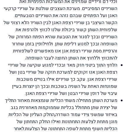
וכלי דם ורידיים שמזינים את המערכות הפנימיות ואת
השרירים המסיביים. מערכת העצבים שולטת על שרירי קרקעי
האגן ועל הפתחים שבהם נזהה את השרירים הטבעתיים.
הקשר העיצבי בן שרירי רצפת האגן לבין השריר הלא רצוני של
שלפוחית השתן קשור ביכולת שלנו לכווץ ולהרפות את
השרירים ובכך לסגור את הטבעת שהיא הפתח המרוחק של
השופחה ובכך למנוע דליפת שתן. ולחילופין בזמן שחרור
והרפיית מסת שרירי רצפת אגן אנו מאפשרים לשלפוחית
להתכווץ וללחוץ את השתן החוצה לעבר השופחה.
הלחץ התוך ביטני חזק מאד ובכדי למנוע שקיעה של שרירי
רצפת האגן אנו זקוקים למערכת חזקה של שרירי בטן ושל
שרירי רצפת אגן. עקב כך שרירים אילו בנויים משכבות
שמונחות האחת על השניה בשכבות ובכך הן יוצרות בעיין
עיבוי של דופן שרירי הבטן ושל שרירי רצפת האגן.
מערכת השתן מתחילה משתי הכליות שנמצאות מאחור התליך
של יצירת שתן מתחולל בכליות שממוקמות מאחורנית בגב
באיזור שמשני צידי עמוד השדרה,החלק העליון של הכליות
מוגן מתחת לצלעות התחתונות ואילו החלק התחתון של
הכליות חשוף מתחת לשפה התחתונה של הצלעות.לאחר