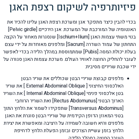
פיזיותרפיה לשיקום רצפת האגן
בכדי להבין כיצד מתפקד אגן ומערכת רצפת האגן עלינו להכיר את
האנטומיה של המורכבת של המערכת. אגן הירכיים [Pelvic girdle]
בנוי משתי עצמות האגן [Ischium+Ilium] שנסגרות מאחור על הקצה
התחתון של עמוד השדרה [Sacrum] ומלפנים מאוחדות על ידי עצם
בעלת יכולת המסה [Pubis] שמתמוססת במהלך הלידה בכדי לאפשר
לעובר להחליק החוצה לאוויר העולם. מערכת עצמות האגן סגורה על
ידי שכבת שרירים מסיבית:
מלפנים קבוצת שרירי הבטן שכוללים את שריר הבטן
האלכסוני החיצוני [ External Abdominal Oblique ] את שריר
בטן אלכסוני פנימי [Internal Abdominal Oblique ] את השריר
הארוך הבטני [Rectus Abdomunus] ואת השריר הרוחבי
[Transversus Abdominus] שתפקידו לשמור את הלחץ התוך
בטני המאוזן הדופן הקידמית של שרירי הבטן סוגרת את האגן
מלפנים והיא חשובה לשמירה על היציבה ומאפשרת את יצירת
הלחץ בזמן עשיית הצרכים ובזמן הפעלת הלחץ לדחיפת
העובר החוצה במהלך הלידה.