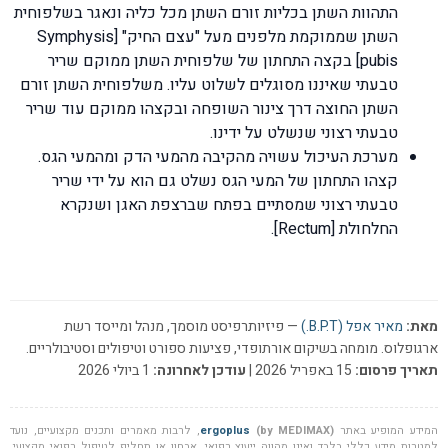
התהוות השתן בכליות זורם השתן מכל כליה ונאגר בשלפוחית
השתן שממוקמת מלפנים מעל "עצם החיק" [Symphysis
pubis] בקצה התחתון של שלפוחית השתן ממוקם שריר
טבעתי שאיננו מסוגלים לשלוט עליו. משלפוחית השתן זורם
השתן החוצה דרך צינור השופחה ובקצהו ממוקם עוד שריר
טבעתי רצוני שנשלט על ידינו.
מערכת העיכול עשויה מהקיבה מהמעי הדק ומהמעי הגס.
קצהו התחתון של המעי הגס נשלט גם הוא על ידי שריר
טבעתי רצוני שמסתיים בפתח שברצפת האגן ושנקרא
החלחולת [Rectum].
מאת:
מאיר אפל (B.P.T.)
— פיזיותרפיסט מוסמך, מנהל ומייסד רשת
ארגופלוס. מומחה בשיקום אורתופדי, פציעות ספורט וטיפולים וסטיבולריים.
תאריך פרסום:
15 באפריל 2026 |
עודכן לאחרונה:
1 ביולי 2026
המידע המופיע באתר
(by MEDIMAX)
ergoplus
, לרבות מאמרים ותכנים מקצועיים, נועד
למטרות מידע כללי בלבד ואינו מהווה ייעוץ רפואי, אבחון או תחליף לטיפול רפואי מקצועי.