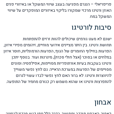
פריפריאלי – הנגרם מפגיעה בעצב שיווי המשקל או באיזורי פנים
האוזן ורטיגו מרכזי שמקורו בליקוי באיזורים המופקדים על שיווי
המשקל במח.
סיבות לורטיגו
ישנם לא מעט גורמים שיכולים להוות זרזים להתפתחות
תחושת
ו
רטיגו. בין היתר מציינים אירועי מוחיים, זיהומים מפירי איזון,
הפרעות בחילוף החומרים של הגוף, הפרעות הורמונליות, חוסר איזון
במלחים או בסוכר (אצל חולי סכרת), מיגרנות ועוד. בנוסף יתכן
ורטיגו בעקבות בעיות אורתופדיות מסויימות, אפילפסיה וסוגים
מסויימים של הפרעות במערכת הראייה. גם לחץ נפשי משוייך
להיווצרות ורטיגו. לא ברור האם לחץ נפשי לבדו עשוי לגרום
להתפרצות ורטיגו או שהוא משמש רק כגורם מחמיר של התופעה.
אבחון
כאמור, האבחון מורכב וממושך. בדרך כלל ינתן דגש מרכזי לבחינה