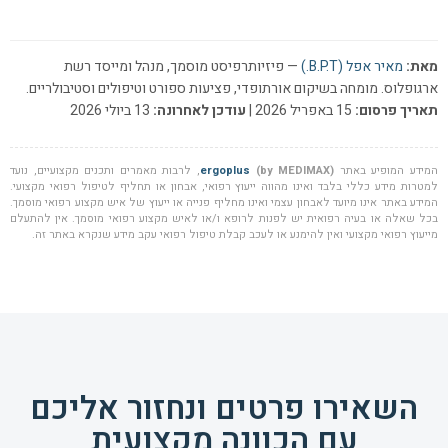
מאת:
מאיר אפל (B.P.T.)
— פיזיותרפיסט מוסמך, מנהל ומייסד רשת
ארגופלוס. מומחה בשיקום אורתופדי, פציעות ספורט וטיפולים וסטיבולריים.
תאריך פרסום:
15 באפריל 2026 |
עודכן לאחרונה:
13 ביולי 2026
המידע המופיע באתר
(by MEDIMAX)
ergoplus
, לרבות מאמרים ותכנים מקצועיים, נועד
למטרות מידע כללי בלבד ואינו מהווה ייעוץ רפואי, אבחון או תחליף לטיפול רפואי מקצועי.
המידע באתר אינו מיועד לאבחון עצמי ואינו מחליף פנייה או ייעוץ של איש מקצוע רפואי מוסמך.
בכל שאלה או בעיה רפואית יש לפנות לרופא ו/או לאיש מקצוע רפואי מוסמך. אין להתעלם
מייעוץ רפואי מקצועי ואין להימנע או לעכב קבלת טיפול רפואי עקב מידע שנקרא באתר זה.
השאירו פרטים ונחזור אליכם
עם הכוונה מקצועית