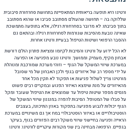
ורטיגו היא תופעה בריאותית המתאפיינת בתחושת סחרחורת סיבובית
שללוקה בה – תחושה שהעולם מסתובב סביבו או שהוא מסתובב
בתוך סביבתו. לא מדובר בסחרחורת רגילה, אלא בתופעה מתמשכת
שאינה נובעת מהסיבות שגורמות לסחרחורת רגילה ובהתאם גם
ההסבר הרפואי ושיטות הטיפול בבעיית ורטיגו אחרות.
לא הכל ידוע על ורטיגו והסיבות לקיומו ומציאת פתרון הולם דורשת
אבחון מקיף, מעמיק וממושך. ורטיגו נובע מפגיעה או הפרעה
במערכת שיווי המשקל של הגוף – וזוהי מערכת שמורכבת ומנוהלת
על ידי מספר רב של איזורים בגוף ולכן האבחון של מי שסובל
מורטיגו צריך לשלול פגיעות או תפקוד לא תקין מכל אחד
מהאיזורים על מנת שימצא האיזור הפגוע ובמקרים רבים פשוט
מנסים מספר שיטות טיפול עד שמוצאים את הטיפול שעובד ומקל
על סבלו של המטופל. הסיבות להפרה במנגנון שיווי המשקל של
הגוף יכולות לנבוע מפגיעה בתפקוד באוזן התיכונה, בעצבים
הוסטיבולריים או באיזור הוסטיבולרי במח אך גם משינויים במערכת
הראייה ופגיעה בחיישני שיווי משקל רבים הפזורים בגוף, בעיקר
בגפיים. הרפואה מבחינה בין שני מקורות עיקריים לורטיגו: ורטיגו