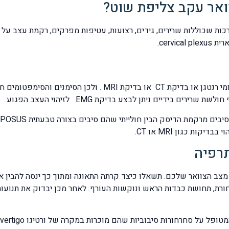
ואר עקב צליפת שוט?
ות שכוללות שרירים, גידים, רצועות, עטיפות מפרקים, רקמת עצב על 
cerv.
את הנזק לא תמיד ניתן לראות בבדיקות הדמיה כגון צילומי רנטגן 
 בידיים ניתן לבצע בדיקת EMG לזיהוי העצב הפגוע.
תרפיה
צב הצוואר שלכם. תשאלו כיצד קרתה התאונה ומתוך כך ינסה להבין א
ת, תחושת כבדות הראש ונוקשות העורף. לאחר מכן יבדוק את תנועות