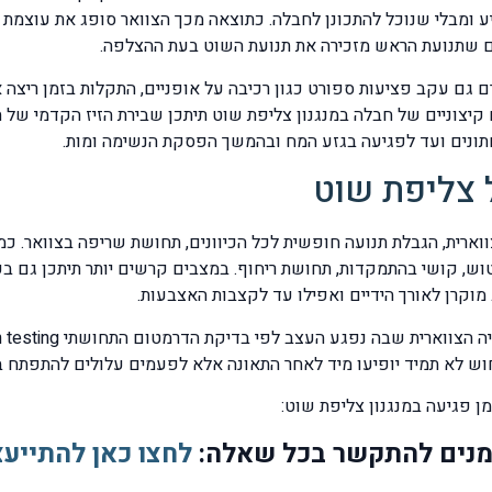
 ומבלי שנוכל להתכונן לחבלה. כתוצאה מכך הצוואר סופג את עוצמת
ם שתנועת הראש מזכירה את תנועת השוט בעת ההצלפה.
רם גם עקב פציעות ספורט כגון רכיבה על אופניים, התקלות בזמן ריצה
חתונים ועד לפגיעה בגזע המח ובהמשך הפסקת הנשימה ומות.
 צליפת שוט
וארית, הגבלת תנועה חופשית לכל הכיוונים, תחושת שריפה בצוואר. כמ
וש, קושי בהתמקדות, תחושת ריחוף. במצבים קרשים יותר תיתכן גם בע
וקרן לאורך הידיים ואפילו עד לקצבות האצבעות.
וש לא תמיד יופיעו מיד לאחר התאונה אלא לפעמים עלולים להתפתח 
ן פגיעה במנגנון צליפת שוט:
מנים להתקשר בכל שאלה:
לחצו כאן להתייעצ