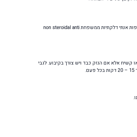
בחלק מהמקרים בהם הכאבים בלתי נסבלים תוכלו לפנות להתייעצות ןלבדיקה אצל האורתופד והוא יצייד אותכם במרשם לתרופות אנתי דלקתיות ממשפחת non steroidal anti
 קשיח אלא אם הנזק כבד ויש צורך בקיבוע. לגבי
.