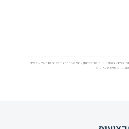
י. המידע באתר אינו מיועד לאבחון עצמי ואינו מחליף פנייה או ייעוץ של איש
 עקב מידע שנקרא באתר זה
קצועית