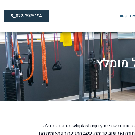
ור קשר
072-3975194
 מומלץ
עמדתם בצומת ומכונית פגעה במכוניתכם מאחורנית, זו אחת מהחבלות השכיחות ביותר בתאונות דרכים היא החבלה בשם צליפת שוט ובאנגלית whiplash injury. מדובר בחבלה
ורה ואז שוב קדימה. עקב התנועה הפתאומית הזו