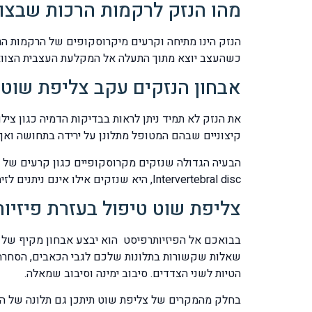
מהו הנזק לרקמות הרכות שבצו
הנזק הינו מתיחה וקרעים מיקרוסקופים של הרקמות הרכ
כשהעצב יוצא מתוך התעלה אל המקלעת העצבית הצווארית ical plexus
אבחון הנזקים עקב צליפת שוט
קיצוניים שבהם המטופל מתלונן על ירידה בתחושה ואף חולשת שרירים
Intervertebral disc, היא שנזקים אילו אינם ניתנים לזיהוי בבדיקות כגון MRI או CT.
צליפת שוט טיפול בעזרת פיזיו
בבואכם אל הפיזיותרפיסט הוא יבצע אבחון מקיף של מ
שאלות שקשורות בתלונות שלכם לגבי הכאבים, הסחרחור
הטיות לשני הצדדים. סיבוב ימינה וסיבוב שמאלה.