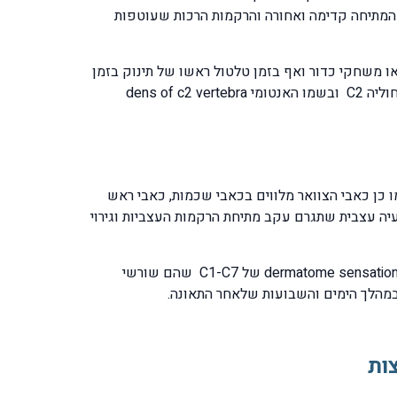
 המתיחה קדימה ואחורה והרקמות הרכות שעוטפות
 או משחקי כדור ואף בזמן טלטול ראשו של תינוק בזמן
שמשחקים איתו בהנפתו ובתפיסתו שוב ושוב. במקרים קיצוניים של חבלה במנגנון צליפת שוט תיתכן שבירת הזיז הקדמי של חוליה C2 ובשמו האנטומי dens of c2 vertebra
ו כן כאבי הצוואר מלווים בכאבי שכמות, כאבי ראש
יה עצבית שתגרם עקב מתיחת הרקמות העצביות וגירוי
המיקום שבו תתבטא הירידה בתחושה תלוי בגובה החוליה הצווארית שבה נפגע העצב לפי בדיקת הדרמטום התחושתי dermatome sensation testing של C1-C7 שהם שורשי
במהלך הימים והשבועות שלאחר התאונה.
ות