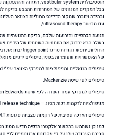
עם מכשור ultrasound therapy/
תנועת הכתפיים והזרועות שלכם, בדיקת התנועתיות של 
בשלב הבא יבדוק את התחושה השטחית של הידיים וישוו
החוליות, יחפש נ
של האפשרויות שעומדות בפניו, טיפולים ידניים מנואלי
טיפולים מנואליים ומניפולציות למפרקי הצוואר עפ"י Maitland
טיפולים לפי שיטת Mackenzie.
טיפולים למפרקי עמוד השדרה לפי שיטת Brian Edwards
מניפולציות לרקמות רכות מסוג – M.F.R. myofascial release technique
טיפולים הארכה פסיבית של רקמות עצביות פגועות A.M.T.
סביבת העבודה שלו על פי עקרונות ארגונומיים לפי סוג