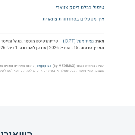
טיפול בבלט דיסק צווארי
איך מטפלים בסחרחורת צווארית
מאת:
מאיר אפל (B.P.T.)
— פיזיותרפיסט מוסמך, מנהל ומייסד ר
תאריך פרסום:
15 באפריל 2026 |
עודכן לאחרונה:
1 ביולי 2026
המידע המופיע באתר
(by MEDIMAX)
ergoplus
, לרבות מאמרים ותכנים מקצ
מקצוע רפואי מוסמך. בכל שאלה או בעיה רפואית יש לפנות לרופא ו/או לאיש 
השאירו 