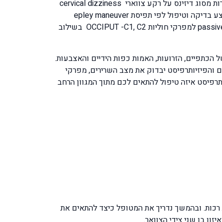
הוסטיבולרית vestibular system, התזוזה וההתנתקות של הקריסטלים קורת בתוך אחת מתעלות האוזן הפנימית. הופעת סחרחורות מסוג דיזינס על רקע צווארי cervical dizziness
בכל המקרים המגוונים של הסחרורות תתבצע בדיקה לזיהוי מקור והגורם ותתבצע בדיקה מותאמת, במידה ומדובר בורטיגו תתבצע בדיקה וטיפול לפי תפיסת epley maneuver
ובמידה ויתברר שמקור הדיזינס מחוליות הצוואר העליונות תטופלו ע"י טכניקות מנואליות פאסיביות passive mobilization techniques למפרקי חוליות OCCIPUT -C1, C2 בשילוב
הכתפיים, הזרועות, האמות כפות הידיים והאצבעות.
 והפיזיותרפיסט יבדוק את מצב השרירים, מפרקי
דיקה יחליט הפיזיותרפיסט איזה טיפול להתאים לכם מתוך המגוון הרחב
trans electr טיפולי אולטרה סאונד עמוק לרקמות רכות. ובהמשך נדריך את המטופל כיצד להתאים את
ון בן שני צידי הצוואר.