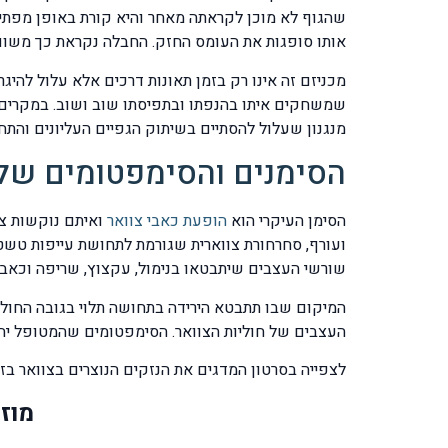
שהגוף לא מוכן לקראתה מאחר והיא קורת באופן מפתיע
אותו סופגות את העומס החזק. החבלה נקראת כך משו
מכניזם זה אינו רק בזמן תאונות דרכים אלא עלול להיג
מנגנון שעלול להסתיים בשיתוק הגפיים העליונים והת
הסימנים והסימפטומים של
הסימן העיקרי הוא
הופעת כאבי צוואר
ואיתם נוקשות צו
ועורף, סחרחורת צווארית שגורמת לתחושת עייפות טשט
שורשי העצבים שיתבטאו בנימול, עקצוץ, שריפה וכאב מ
העצבים של חוליות הצוואר. הסימפטומים שהמטופל יח
לצפייה בסרטון המדגים את הנזקים הנוצרים בצוואר בזמ
מוז