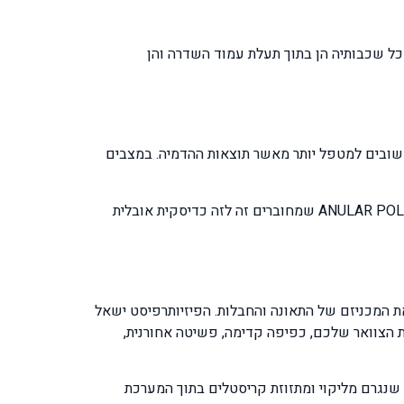
כל שכבותיה הן בתוך תעלת עמוד השדרה והן
או בדיקת CT או בדיקת MRI . ולכן הסימנים והסימפטומים חשובים למטפל יותר מאשר תוצאות ההדמיה. במצבים
הבעיה הגדולה שנזקים מקרוסקופיים כגון קרעים של סיבים מרקמת הדיסק הבין חולייתי שהם סיבים בצורה טבעתית ANULAR POLPOSUS שמחוברים זה לזה כדיסקית אובלית
ת המכניזם של התאונה והחבלות. הפיזיותרפיסט ישאל
 הצוואר שלכם, כפיפה קדימה, פשיטה אחורנית,
בחלק מהמקרים של צליפת שוט תיתכן גם תלונה של המטופל על סחרחורות סיבוביות שהם מוכרות במקרה של ורטיגו vertigo שנגרם מליקוי ומתזוזת קריסטלים בתוך המערכת