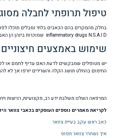
טיפול תרופתי לחבלה מסוג
inflammatory drugs N.S.A.I.D שמוכרות בינהן הן האביטרן, ברקסין, ארקוקסיה ועוד.
שימוש באמצעים חיצוניים
יש מטופלים שמבקשים לדעת האם עדיף לחמם או לקרר וה
החימום בהחלט תושג הקלה והשרירים יורפו אך לא להגזים בעוצמת החימום ולא לה
המרפאה השלנו משלבת ידע רב, מקצועיות, רגישות ויח
לקריאת מאמרים נוספים העוסקים בכאבי צוואר היכ
כאב ראש עקב בעיית צוואר
איך נשחרר צוואר תפוס