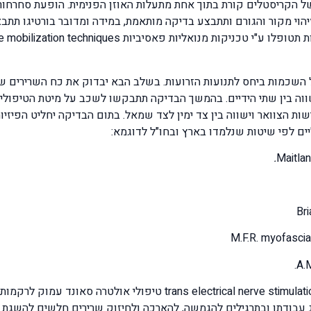
השכמות ביחס לתנועות הזרועות. בשלב הבא יבדוק את כח השרירים של 
ה בין שתי הידיים. בהמשך הבדיקה תתבקשו לשכב על מיטת הטיפולים
קודות טריגר trigger point יבחן את רגישות הצוואר וישווה בין צד ימין לצד שמאל. בתום הב
ים לפי שיטות שנלמדו בארץ ובחו"ל לדוגמא:
.
כמו כן נשתמש במכשור אלקטרו תרפיה חדיש מסוג ical nerve stimulation
 עבודתו ובתרגילים להגמשה, להארכה ולחיזוק שרירים חלשים להשגת איז