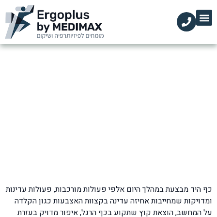
הקליניקות שלנו
השירותים שלנו
עמוד הבית
מידע מקצועי
כאב במפרק כף היד
דף הבית
»
בלוג
»
שורש כף היד ואצבעות
»
כאב במפרק כף היד
כף היד מבצעת במהלך היום אלפי פעולות מורכבות, פעולות עדינות
ומדויקות שמחייבות אחיזה עדינה בקצוות האצבעות כגון הקלדה
על המחשב, הוצאת קוץ שתקוע בכף הרגל, איפור מדויק בעזרת