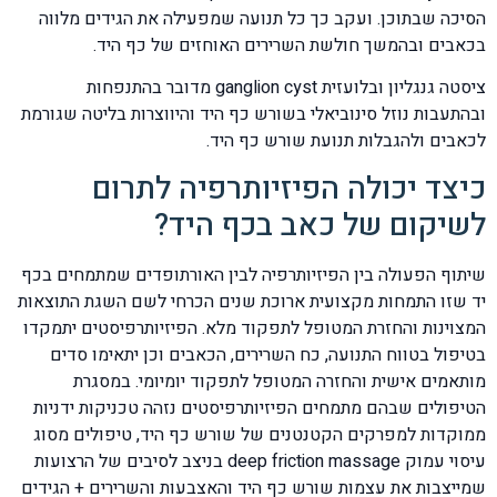
הסיכה שבתוכן. ועקב כך כל תנועה שמפעילה את הגידים מלווה
בכאבים ובהמשך חולשת השרירים האוחזים של כף היד.
ציסטה גנגליון ובלועזית ganglion cyst מדובר בהתנפחות
ובהתעבות נוזל סינוביאלי בשורש כף היד והיווצרות בליטה שגורמת
לכאבים ולהגבלות תנועת שורש כף היד.
כיצד יכולה הפיזיותרפיה לתרום
לשיקום של כאב בכף היד?
שיתוף הפעולה בין הפיזיותרפיה לבין האורתופדים שמתמחים בכף
יד שזו התמחות מקצועית ארוכת שנים הכרחי לשם השגת התוצאות
המצוינות והחזרת המטופל לתפקוד מלא. הפיזיותרפיסטים יתמקדו
בטיפול בטווח התנועה, כח השרירים, הכאבים וכן יתאימו סדים
מותאמים אישית והחזרה המטופל לתפקוד יומיומי. במסגרת
הטיפולים שבהם מתמחים הפיזיותרפיסטים נזהה טכניקות ידניות
ממוקדות למפרקים הקטנטנים של שורש כף היד, טיפולים מסוג
עיסוי עמוק deep friction massage בניצב לסיבים של הרצועות
שמייצבות את עצמות שורש כף היד והאצבעות והשרירים + הגידים