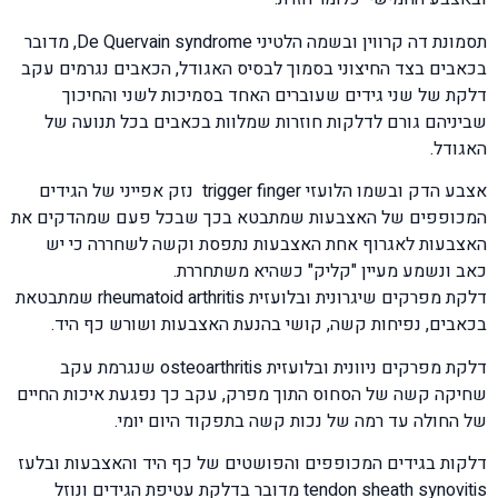
תסמונת דה קרווין ובשמה הלטיני De Quervain syndrome, מדובר
בכאבים בצד החיצוני בסמוך לבסיס האגודל, הכאבים נגרמים עקב
דלקת של שני גידים שעוברים האחד בסמיכות לשני והחיכוך
שביניהם גורם לדלקות חוזרות שמלוות בכאבים בכל תנועה של
האגודל.
אצבע הדק ובשמו הלועזי trigger finger נזק אפייני של הגידים
המכופפים של האצבעות שמתבטא בכך שבכל פעם שמהדקים את
האצבעות לאגרוף אחת האצבעות נתפסת וקשה לשחררה כי יש
כאב ונשמע מעיין "קליק" כשהיא משתחררת.
דלקת מפרקים שיגרונית ובלועזית rheumatoid arthritis שמתבטאת
בכאבים, נפיחות קשה, קושי בהנעת האצבעות ושורש כף היד.
דלקת מפרקים ניוונית ובלועזית osteoarthritis שנגרמת עקב
שחיקה קשה של הסחוס התוך מפרק, עקב כך נפגעת איכות החיים
של החולה עד רמה של נכות קשה בתפקוד היום יומי.
דלקות בגידים המכופפים והפושטים של כף היד והאצבעות ובלעז
tendon sheath synovitis מדובר בדלקת עטיפת הגידים ונוזל