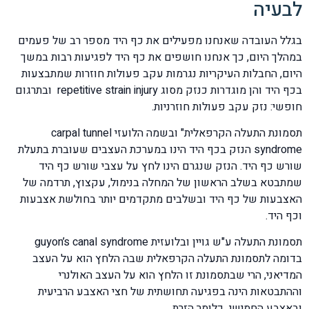
לבעיה
בגלל העובדה שאנחנו מפעילים את כף היד מספר רב של פעמים
במהלך היום, כך אנחנו חושפים את כף היד לפגיעות רבות במשך
היום, החבלות העיקריות נגרמות עקב פעולות חוזרות שמתבצעות
בכף היד והן מוגדרות כנזק מסוג repetitive strain injury ובתרגום
חופשי: נזק עקב פעולות חוזרניות.
תסמונת התעלה הקרפאלית" ובשמה הלועזי carpal tunnel
syndrome הנזק בכף היד הינו במערכת העצבים שעוברת בתעלת
שורש כף היד. הנזק שנגרם הינו לחץ על עצבי שורש כף היד
שמתבטא בשלב הראשון של המחלה בנימול, עקצוץ, תרדמה של
האצבעות של כף היד ובשלבים מתקדמים יותר בחולשת אצבעות
וכף היד.
תסמונת התעלה ע"ש גויין ובלועזית guyon’s canal syndrome
בדומה לתסמונת התעלה הקרפאלית שבה הלחץ הוא על העצב
המדיאני, הרי שבתסמונת זו הלחץ הוא על העצב האולנרי
וההתבטאות הינה בפגיעה תחושתית של חצי האצבע הרביעית
ובאצבע החמישי כלומר הזרת.