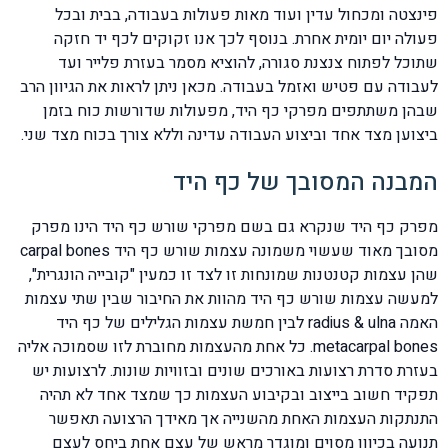
פינצטה ומכחול עדין ועוד מאות פעולות בעבודה, בבית ובכל
פעולה יום יומית אחרת. בנוסף לכך אנו זקוקים לכף יד חזקה
שתוכל לפתוח צנצנת סגורה, להוציא מסמר בעזרת פלייר ועד
לעבודה עם פטיש ואזמל בעבודה. מכאן ניתן לראות את הגיוון הרב
שבהן משתתפים מפרקי כף היד, מפעולות שדורשות כוח בזמן
ביצוען מצד אחד וביצוע העבודה עדינה וללא צורך בכוח מצד שני.
המבנה המסובך של כף היד
מפרק כף היד שנקרא גם בשם מפרקי שורש כף היד הינו מפרק
מסובך מאוד שעשוי משמונה עצמות שורש כף היד carpal bones
שהן עצמות קטנטנות שמונחות זו לצד זו כמעין "קובייה הונגרית",
למעשה עצמות שורש כף היד מהוות את החיבור שבין שתי עצמות
האמה radius & ulna לבין חמשת עצמות הגלילים של כף היד
metacarpal bones. כל אחת מהעצמות מחוברת לזו שסמוכה אליה
בעזרת סדרת רצועות באורכים שונים ובזוויות שונות. לרצועות יש
תפקיד חשוב בייצוב ובקיבוע העצמות כך שמצד אחד לא תהיה
התנתקות העצמות האחת מהשנייה אך מאידך הרצועה תאפשר
תנועה בכיוון מסוים ומוגדר מראש של עצם אחת ביחס לעצם