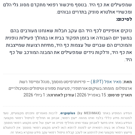
שמפעילים את כף היד. בנוסף מיכשור רפואי מתקדם מסוג גלי הלם
ומכשירי אולטרא סוניק בתדרים גבוהים.
לסיכום:
נזקים אופיניים לכף היד הם עקב חבלות שאנחנו מעורבים בהם
במשך יום העבודה או בזמן תפקוד בבית או במהלך פעילות גופנית
והמוכרים הם שברים של עצמות כף היד, מתיחת רצועות שמייצבות
את כף היד, ודלקות גידים שמפעילים את המבנה המורכב של כף
היד.
מאת:
מאיר אפל (B.P.T.)
— פיזיותרפיסט מוסמך, מנהל ומייסד רשת
ארגופלוס. מומחה בשיקום אורתופדי, פציעות ספורט וטיפולים וסטיבולריים.
תאריך פרסום:
15 באפריל 2026 |
עודכן לאחרונה:
1 ביולי 2026
המידע המופיע באתר
(by MEDIMAX)
ergoplus
, לרבות מאמרים ותכנים מקצועיים, נועד
למטרות מידע כללי בלבד ואינו מהווה ייעוץ רפואי, אבחון או תחליף לטיפול רפואי מקצועי.
המידע באתר אינו מיועד לאבחון עצמי ואינו מחליף פנייה או ייעוץ של איש מקצוע רפואי מוסמך.
בכל שאלה או בעיה רפואית יש לפנות לרופא ו/או לאיש מקצוע רפואי מוסמך. אין להתעלם
מייעוץ רפואי מקצועי ואין להימנע או לעכב קבלת טיפול רפואי עקב מידע שנקרא באתר זה.