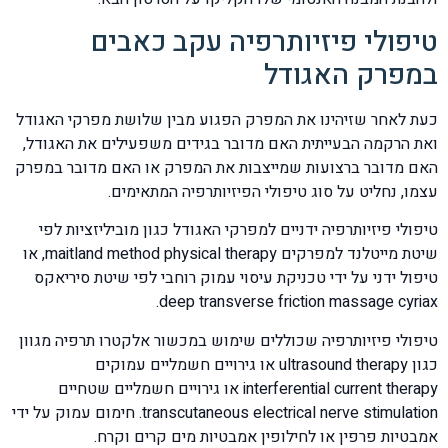
טיפולי פיזיותרפיה עקב כאבים
במפרק האגודל
כעת לאחר שזיהינו את המפרק הפגוע מבין שלושת מפרקי האגודל
ואת הרקמה הבעייתית האם מדובר בגידים משפעילים את האגודל,
האם מדובר ברצועות שמייצבות את המפרק או האם מדובר במפרק
עצמו, נחליט על סוג טיפולי הפיזיותרפיה המתאימים.
טיפולי פיזיותרפיה ידניים למפרקי האגודל כגון מוביליזציות לפי
שיטת מייטלנד למפרקים maitland method physical therapy, או
טיפול ידני על ידי טכניקת עיסוי עמוק רוחבי לפי שיטת סיריאקס
deep transverse friction massage cyriax.
טיפולי פיזיותרפיה שכוללים שימוש במכשור אלקטרו תרפיה מגוון
כגון ultrasound therapy או גירויים חשמליים עמוקים
interferential current therapy או גירויים חשמליים שטחיים
transcutaneous electrical nerve stimulation. חימום עמוק על ידי
אמבטיות פרפין או לחילופין אמבטיות מים קרים וקרח.