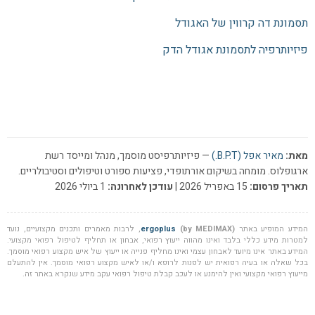
תסמונת דה קרווין של האגודל
פיזיותרפיה לתסמונת אגודל הדק
מאת:
מאיר אפל (B.P.T.)
— פיזיותרפיסט מוסמך, מנהל ומייסד רשת
ארגופלוס. מומחה בשיקום אורתופדי, פציעות ספורט וטיפולים וסטיבולריים.
תאריך פרסום:
15 באפריל 2026 |
עודכן לאחרונה:
1 ביולי 2026
המידע המופיע באתר
(by MEDIMAX)
ergoplus
, לרבות מאמרים ותכנים מקצועיים, נועד
למטרות מידע כללי בלבד ואינו מהווה ייעוץ רפואי, אבחון או תחליף לטיפול רפואי מקצועי.
המידע באתר אינו מיועד לאבחון עצמי ואינו מחליף פנייה או ייעוץ של איש מקצוע רפואי מוסמך.
בכל שאלה או בעיה רפואית יש לפנות לרופא ו/או לאיש מקצוע רפואי מוסמך. אין להתעלם
מייעוץ רפואי מקצועי ואין להימנע או לעכב קבלת טיפול רפואי עקב מידע שנקרא באתר זה.