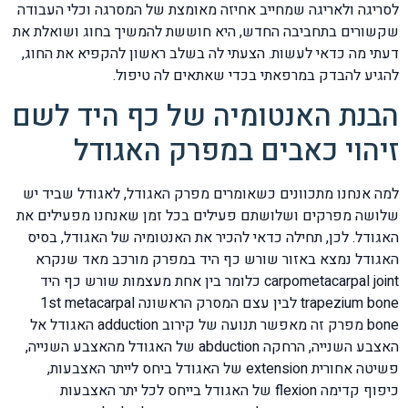
לסריגה ולאריגה שמחייב אחיזה מאומצת של המסרגה וכלי העבודה
שקשורים בתחביבה החדש, היא חוששת להמשיך בחוג ושואלת את
דעתי מה כדאי לעשות. הצעתי לה בשלב ראשון להקפיא את החוג,
להגיע להבדק במרפאתי בכדי שאתאים לה טיפול.
הבנת האנטומיה של כף היד לשם
זיהוי כאבים במפרק האגודל
למה אנחנו מתכוונים כשאומרים מפרק האגודל, לאגודל שביד יש
שלושה מפרקים ושלושתם פעילים בכל זמן שאנחנו מפעילים את
האגודל. לכן, תחילה כדאי להכיר את האנטומיה של האגודל, בסיס
האגודל נמצא באזור שורש כף היד במפרק מורכב מאד שנקרא
carpometacarpal joint כלומר בין אחת מעצמות שורש כף היד
trapezium bone לבין עצם המסרק הראשונה 1st metacarpal
bone מפרק זה מאפשר תנועה של קירוב adduction האגודל אל
האצבע השנייה, הרחקה abduction של האגודל מהאצבע השנייה,
פשיטה אחורית extension של האגודל ביחס לייתר האצבעות,
כיפוף קדימה flexion של האגודל בייחס לכל יתר האצבעות