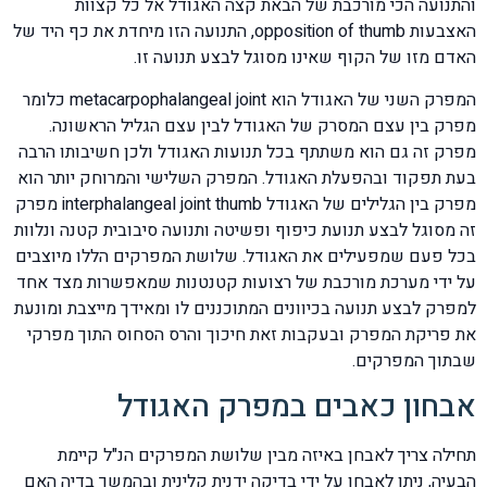
והתנועה הכי מורכבת של הבאת קצה האגודל אל כל קצוות
האצבעות opposition of thumb, התנועה הזו מיחדת את כף היד של
האדם מזו של הקוף שאינו מסוגל לבצע תנועה זו.
המפרק השני של האגודל הוא metacarpophalangeal joint כלומר
מפרק בין עצם המסרק של האגודל לבין עצם הגליל הראשונה.
מפרק זה גם הוא משתתף בכל תנועות האגודל ולכן חשיבותו הרבה
בעת תפקוד ובהפעלת האגודל. המפרק השלישי והמרוחק יותר הוא
מפרק בין הגלילים של האגודל interphalangeal joint thumb מפרק
זה מסוגל לבצע תנועת כיפוף ופשיטה ותנועה סיבובית קטנה ונלוות
בכל פעם שמפעילים את האגודל. שלושת המפרקים הללו מיוצבים
על ידי מערכת מורכבת של רצועות קטנטנות שמאפשרות מצד אחד
למפרק לבצע תנועה בכיוונים המתוכננים לו ומאידך מייצבת ומונעת
את פריקת המפרק ובעקבות זאת חיכוך והרס הסחוס התוך מפרקי
שבתוך המפרקים.
אבחון כאבים במפרק האגודל
תחילה צריך לאבחן באיזה מבין שלושת המפרקים הנ"ל קיימת
הבעיה, ניתן לאבחן על ידי בדיקה ידנית קלינית ובהמשך בדיה האם