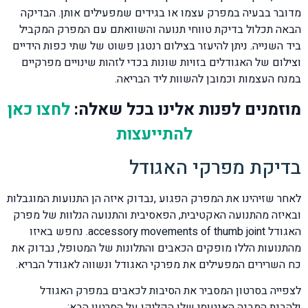
מדובר בבעיה במפרק עצמו או בגידים שמפעילים אותן. הבדיקה
הבאה תכלול בדיקת טווחי תנועה והשוואתם עם המפרק המקביל
ביד השנייה. ניתן להיעזר בצילום רנטגן פשוט של שתי כפות הידיים
וצילום של האגודלים בזויות שונות בכדי לזהות שינויים מפרקיים
במנח העצמות וכמובן להשוות ליד הבריאה.
מוזמנים לפנות אלינו בכל שאלה:
לחצו כאן
להתייעצות
בדיקת מפרקי האגודל
לאחר שזיהינו את המפרק הפגוע ,נבדוק איזה הן התנועות המוגבלות
ובאיזה מהתנועה האקטיבית, הפאסיבית והתנועה הנלוות של מפרק
האגודל accessory movements of thumb joint. נחפש באיזו
מהתנועות הללו מופקים הכאבים והתלונות של המטופל, נבדוק את
כח השרירים המפעילים את מפרקי האגודל ונשווה לאגודל הבריא.
לצפייה בסרטון המסביר את הסיבות לכאבים במפרק האגודל
ולהבנת המבנה האנטומי שלו הקליקו על הסרטון הבא: