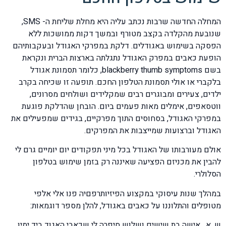
המחלה החדשה שרבות נכתב עליה היא מחלת שליחת ה- SMS,
שנובעת מהקלדה בקצב מטורף ובמשך דקות ממושכות ללא
הפסקה בשימוש באגודלים. דלקת במפרקי האגודל ובעקבותיהם
הופעת כאבים במפרק האגודל נתגלתה בארצות הברית ונקראת
בשם blackberry thumb symptoms, כלומר תסמונת אגודל
בלקברי או אולי תסמונת הטלפון החכם. תופעה זו שכיחה בקרב
ילדים, צעירים ומבוגרים רבים שמקלידים ושולחים מסרונים,
ווטסאפים, אימלים מאות פעמים ביום. הובחן שהדלקת פוגעת
במפרקי האגודל, בסחוסים התוך מפרקיים, בגידים שמפעילים את
האגודל וברצועות שמייצבות את המפרקים.
אולם מעורבותו של האגודל בכל מיני תפקודים יום יומיים גרם לי
להבין את מכניזם הפציעה שאיננה רק בזמן שימוש בטלפון
הסלולרי.
במהלך שנות עיסוקי במקצוע הפיזיותרפםיה פנו אלי אלפי
מטופלים והתלוננו על כאבים באגודל, להלן מספר דוגמאות:
ש. א . אישה בת שישים ושלוש סיפרה לי שכאבי האגוד ביד ימין