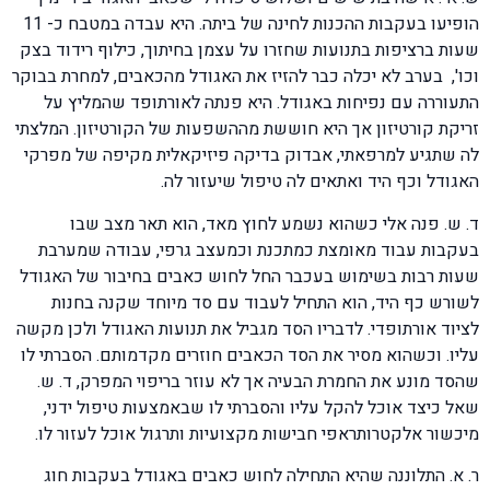
הופיעו בעקבות ההכנות לחינה של ביתה. היא עבדה במטבח כ- 11
שעות ברציפות בתנועות שחזרו על עצמן בחיתוך, כילוף רידוד בצק
וכו', בערב לא יכלה כבר להזיז את האגודל מהכאבים, למחרת בבוקר
התעוררה עם נפיחות באגודל. היא פנתה לאורתופד שהמליץ על
זריקת קורטיזון אך היא חוששת מההשפעות של הקורטיזון. המלצתי
לה שתגיע למרפאתי, אבדוק בדיקה פיזיקאלית מקיפה של מפרקי
האגודל וכף היד ואתאים לה טיפול שיעזור לה.
ד. ש. פנה אלי כשהוא נשמע לחוץ מאד, הוא תאר מצב שבו
בעקבות עבוד מאומצת כמתכנת וכמעצב גרפי, עבודה שמערבת
שעות רבות בשימוש בעכבר החל לחוש כאבים בחיבור של האגודל
לשורש כף היד, הוא התחיל לעבוד עם סד מיוחד שקנה בחנות
לציוד אורתופדי. לדבריו הסד מגביל את תנועות האגודל ולכן מקשה
עליו. וכשהוא מסיר את הסד הכאבים חוזרים מקדמותם. הסברתי לו
שהסד מונע את החמרת הבעיה אך לא עוזר בריפוי המפרק, ד. ש.
שאל כיצד אוכל להקל עליו והסברתי לו שבאמצעות טיפול ידני,
מיכשור אלקטרותראפי חבישות מקצועיות ותרגול אוכל לעזור לו.
ר. א. התלוננה שהיא התחילה לחוש כאבים באגודל בעקבות חוג