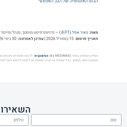
הבנת האנטומיה של הגב האמצעי
מאת:
מאיר אפל (B.P.T.)
— פיזיותרפיסט מוסמך, מנהל ומייסד ר
תאריך פרסום:
15 באפריל 2026 |
עודכן לאחרונה:
30 ביוני 2026
המידע המופיע באתר
(by MEDIMAX)
ergoplus
, לרבות מאמרים ותכנים מקצ
מקצוע רפואי מוסמך. בכל שאלה או בעיה רפואית יש לפנות לרופא ו/או לאיש 
השאירו 