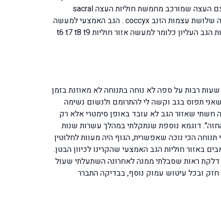
נמצאות 5 חוליות המותן שנקראות גם בשם חוליות הגב התחתון lumbar vertebrae ומספרן l1 l2 l3 l4 l5 מתחתן נמצא אזור עצם העצה שמורכב מחמשת חוליות העצה sacral
s1 s2 s3 s4 s5 ובקצה שלושת עצמות הזנב coccyx . הגב האמצעי למעשה
אינו מוגדר מבחינה אנטומית רפואית כאזור שמתאפיין באחד מחמשת הקבוצות הללו אלא ניתן להגדירו כחלק התחתון של חוליות הגב העליון כלומר למעשה אזור חוליות t6 t7 t8 t9
 שעות רבות על ספה לא נוחה בתנוחה לא מאוזנת בזמן
שאני תפוס בגב וקשה לי להתרומם ולנשום נשימה
ה חשתי שאזור הגב לא עובד באופן סימטרי אלא רק
החזה". דוגמא נוספת שנתקלתי במהלך עשרות שנות
תנוחה הכי נוכה שאפשרית, הגוף היה מעוות לחלוטין
ם באזור חוליות הגב האמצעי שהקרינו לכיוון הבטן.
 דלקת ראות שסבלתי ממנה לאחרונה השתעלתי שעול
זק ובכל עיטוש עמוק נוסף, בבדיקה התברר