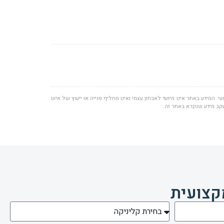
י. המידע באתר אינו מיועד לאבחון עצמי ואינו מחליף פנייה או ייעוץ של איש
עקב מידע שנקרא באתר זה.
קצועית