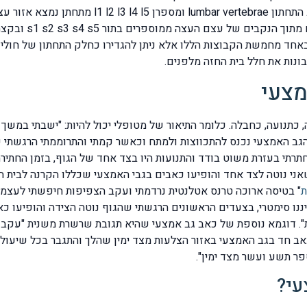
מתוך הנקבים של עצם העצה ממוספרים בתור
מצעי
, כתנועה, כחבלה. כלומר התיאור של מטופלי יכול להיות: "ישבתי במשך
גב האמצעי נכנס להתכווצות ולמתח וכאשר קמתי והתרוממתי הרגשתי 
תרתי בעזרת משוט בודד והתנועות היו בצד אחד של הגוף, בזמן החתיר
אני נוטה לצד אחד והופיעו כאבים בגבי האמצעי שכללו הקרנה לבית 
ת
" בטיסה ארוכה טרנס אטלנטית נרדמתי ועקב הצפיפות חיפשתי לעצמי 
ו סימטרי, בצעדים הראשונים הרגשתי שהגוף נוטה הצידה והופיעו כאבי
. דוגמא נוספת של כאב גב אמצעי שהיא תגובת שרשרת משנית "עקב
חד בגב האמצעי באזור הצלעות מצד ימין שהלך והתגבר בכל שיעול ח
פר תשע ועשר מצד ימין".
עי?