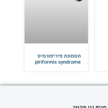
תסמונת פיריפורמיס
piriformis syndrome
סניף גני תקווה