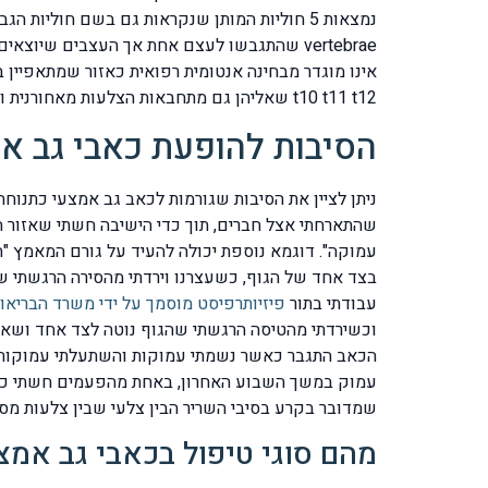
vertebrae
שהתגבשו לעצם אחת אך העצבים שיוצאים 
t10 t11 t12 שאליהן גם מתחבאות הצלעות מאחורנית ובונות את חלל בית החזה מלפנים.
הסיבות להופעת כאבי גב א
ניתן לציין את הסיבות שגורמות לכאב גב אמצעי כתנוחה
שהתארחתי אצל חברים, תוך כדי הישיבה חשתי שאזור ה
עמוקה". דוגמא נוספת יכולה להעיד על גורם המאמץ "ח
בצד אחד של הגוף, כשעצרנו וירדתי מהסירה הרגשתי ש
עבודתי בתור
פיזיותרפיסט מוסמך על ידי משרד הבריאו
וכשירדתי מהטיסה הרגשתי שהגוף נוטה לצד אחד ושאיננ
הכאב התגבר כאשר נשמתי עמוקות והשתעלתי עמוקות"
עמוק במשך השבוע האחרון, באחת מהפעמים חשתי כאב 
שמדובר בקרע בסיבי השריר הבין צלעי שבין צלעות מס
מהם סוגי טיפול בכאבי גב אמצ