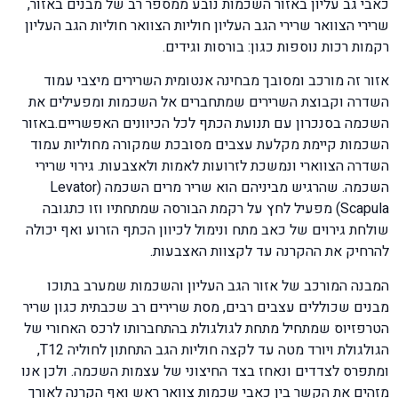
כאבי גב עליון באזור השכמות נובע ממספר רב של מבנים באזור,
שרירי הצוואר שרירי הגב העליון חוליות הצוואר חוליות הגב העליון
רקמות רכות נוספות כגון: בורסות וגידים.
אזור זה מורכב ומסובך מבחינה אנטומית השרירים מיצבי עמוד
השדרה וקבוצת השרירים שמתחברים אל השכמות ומפעילים את
השכמה בסנכרון עם תנועת הכתף לכל הכיוונים האפשריים.באזור
השכמות קיימת מקלעת עצבים מסובכת שמקורה מחוליות עמוד
השדרה הצווארי ונמשכת לזרועות לאמות ולאצבעות. גירוי שרירי
השכמה. שהרגיש מביניהם הוא שריר מרים השכמה (Levator
Scapula) מפעיל לחץ על רקמת הבורסה שמתחתיו וזו כתגובה
שולחת גירוים של כאב מתח ונימול לכיוון הכתף הזרוע ואף יכולה
להרחיק את ההקרנה עד לקצוות האצבעות.
המבנה המורכב של אזור הגב העליון והשכמות שמערב בתוכו
מבנים שכוללים עצבים רבים, מסת שרירים רב שכבתית כגון שריר
הטרפזיוס שמתחיל מתחת לגולגולת בהתחברותו לרכס האחורי של
הגולגולת ויורד מטה עד לקצה חוליות הגב התחתון לחוליה T12,
ומתפרס לצדדים ונאחז בצד החיצוני של עצמות השכמה. ולכן אנו
מזהים את הקשר בין כאבי שכמות צוואר ראש ואף הקרנה לאורך