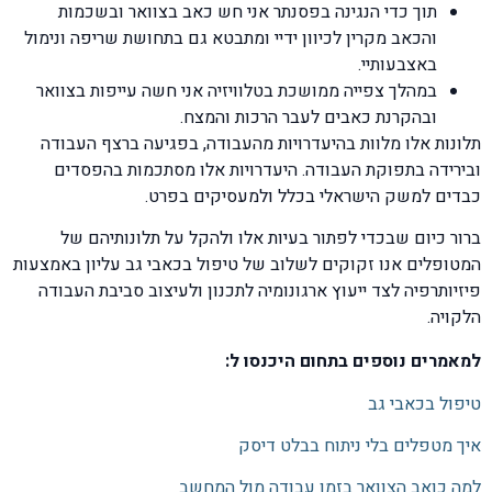
תוך כדי הנגינה בפסנתר אני חש כאב בצוואר ובשכמות
והכאב מקרין לכיוון ידיי ומתבטא גם בתחושת שריפה ונימול
באצבעותיי.
במהלך צפייה ממושכת בטלוויזיה אני חשה עייפות בצוואר
ובהקרנת כאבים לעבר הרכות והמצח.
תלונות אלו מלוות בהיעדרויות מהעבודה, בפגיעה ברצף העבודה
ובירידה בתפוקת העבודה. היעדרויות אלו מסתכמות בהפסדים
כבדים למשק הישראלי בכלל ולמעסיקים בפרט.
ברור כיום שבכדי לפתור בעיות אלו ולהקל על תלונותיהם של
המטופלים אנו זקוקים לשלוב של טיפול בכאבי גב עליון באמצעות
פיזיותרפיה לצד ייעוץ ארגונומיה לתכנון ולעיצוב סביבת העבודה
הלקויה.
למאמרים נוספים בתחום היכנסו ל:
טיפול בכאבי גב
איך מטפלים בלי ניתוח בבלט דיסק
למה כואב הצוואר בזמן עבודה מול המחשב