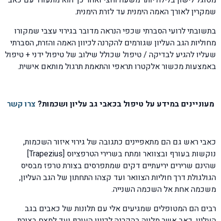
מסוגל לישון בלילה יותר משעה וחצי ואחר כך הוא מתעורר עם כאב
שמקרין לאורך האמה הימנית עד לזרת הימנית.
בתשובתי לרועי הסברתי שכפי הנראה מדובר בגירוי עצבי שמקורו
מחוליות הגב העליון שגורמים להקרנה לכיוון האמה והזרת, הסברתי
שעליו להגיע לבדיקה / טיפול שכולל שילוב של טיפול ידני + טיפול
באמצעות מכשור אלקטרו תראפי והתאמת תרגול מותאם אישית.
מעוניינים במידע על טיפול בכאבי גב עליון ושכמות?
צרו קשר
כאבי ראש גם הם מתאפיינים כתגובה של גירוי איזור השכמות,
נוקשות בעורף ובצוואר ומתח בשרירי הטרפציוס [Trapezius]
שהינם שרירים יריעתיים דקים שמתפרסים בצורת טרפז מבסיס
הגולגולת דרך חוליות הצוואר ועד קצהו התחתון של הגב העליון,
משכמה אחת אל השכמה השנייה.
רבים הם המטופלים שמגיעים אלי עם תלונות של כאבים בגב
העליון, כאב אשר מלווה בהקרנה לכיוון העורף ועד למצח בצורת