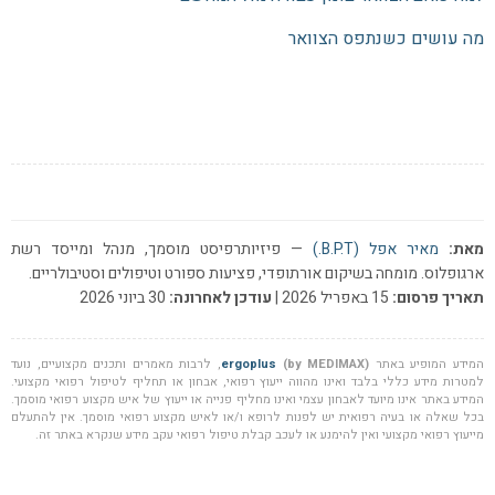
מה עושים כשנתפס הצוואר
מאת:
מאיר אפל (B.P.T.)
— פיזיותרפיסט מוסמך, מנהל ומייסד רשת
ארגופלוס. מומחה בשיקום אורתופדי, פציעות ספורט וטיפולים וסטיבולריים.
תאריך פרסום:
15 באפריל 2026 |
עודכן לאחרונה:
30 ביוני 2026
המידע המופיע באתר
(by MEDIMAX)
ergoplus
, לרבות מאמרים ותכנים מקצועיים, נועד
למטרות מידע כללי בלבד ואינו מהווה ייעוץ רפואי, אבחון או תחליף לטיפול רפואי מקצועי.
המידע באתר אינו מיועד לאבחון עצמי ואינו מחליף פנייה או ייעוץ של איש מקצוע רפואי מוסמך.
בכל שאלה או בעיה רפואית יש לפנות לרופא ו/או לאיש מקצוע רפואי מוסמך. אין להתעלם
מייעוץ רפואי מקצועי ואין להימנע או לעכב קבלת טיפול רפואי עקב מידע שנקרא באתר זה.