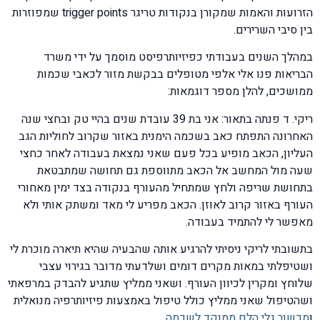
הזרועות והאמות שמקורן בנקודות טריגר trigger points שמפוזרות
בין סיבי השרירים.
במהלך השנים בעבודתי כפיזיותרפיסט מוסמך על ידי משרד
הבריאות פנו אלי אלפי מטופלים בבקשת מזור לכאבי שכמות
ממושכים, להלן מספר דוגמאות:
ריקי. ד פנתה בתאור: אני בת 39 עובדת שנים בהיי טק ובחצי שנה
האחרונה התפתח כאב בשכמה הימנית באזור שקרוב לחוליות הגב
העליון, הכאב מופיע בכל פעם שאני נמצאת בעבודה לאחר כחצי
שעה מול המחשב אל הכאב מתווספת גם תחושה שמתבטאת
בתחושת שריפה ולחץ שמתחיל מהעורף בנקודה בצד ימין מאחורי
העורף באזור קרוב לאוזן. הכאב מפריע לי מאד ומשתק אותי ולא
מאפשר לי להתמיד בעבודה.
בתשובתי לריקי ניסיתי להרגיע אותה שהבעיה שהיא תיארה מוכרת לי
ושטיפלתי במאות מקרים דומים ושלדעתי מדובר בגירוי עצבי
שלוחץ ומקרין לכיוון העורף. ושאני ממליץ שתגיע להבדק במרפאתי
ושהטיפול שאני ממליץ כולל טיפול באמצעות פיזיותרפיה מנואלית
ו
מכשור גלי הלם ממוקד לשכמה
.