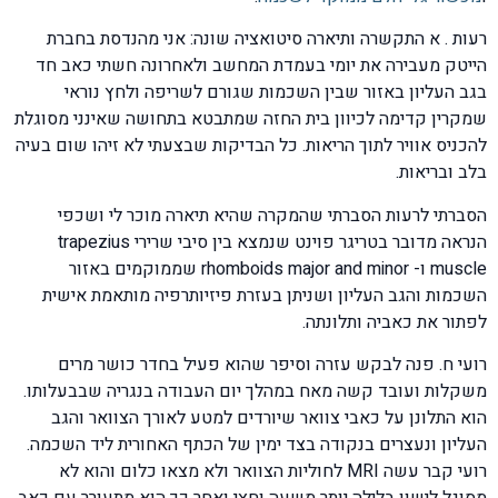
רעות . א התקשרה ותיארה סיטואציה שונה: אני מהנדסת בחברת
הייטק מעבירה את יומי בעמדת המחשב ולאחרונה חשתי כאב חד
בגב העליון באזור שבין השכמות שגורם לשריפה ולחץ נוראי
שמקרין קדימה לכיוון בית החזה שמתבטא בתחושה שאינני מסוגלת
להכניס אוויר לתוך הריאות. כל הבדיקות שבצעתי לא זיהו שום בעיה
בלב ובריאות.
הסברתי לרעות הסברתי שהמקרה שהיא תיארה מוכר לי ושכפי
הנראה מדובר בטריגר פוינט שנמצא בין סיבי שרירי trapezius
muscle ו- rhomboids major and minor שממוקמים באזור
השכמות והגב העליון ושניתן בעזרת פיזיותרפיה מותאמת אישית
לפתור את כאביה ותלונתה.
רועי ח. פנה לבקש עזרה וסיפר שהוא פעיל בחדר כושר מרים
משקלות ועובד קשה מאח במהלך יום העבודה בנגריה שבבעלותו.
הוא התלונן על כאבי צוואר שיורדים למטע לאורך הצוואר והגב
העליון ונעצרים בנקודה בצד ימין של הכתף האחורית ליד השכמה.
רועי קבר עשה MRI לחוליות הצוואר ולא מצאו כלום והוא לא