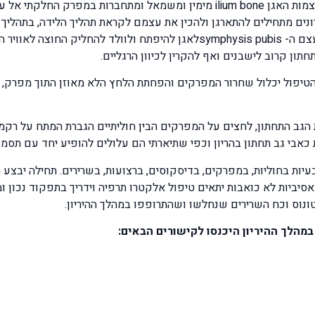
רונים מתחילים להתארגן ולהכין את עצמם לקראת תהליך הלידה, בתהלי
אילאק ובכן הן מאפשרות ביחד עם תהליך התמוססות עצם ה- symphysis pubisלא
ון קרוב לישבנים ואף להקרין לכיוון הרגליים.
טיפול יכלול שחרור המפרקים והפחתת הלחץ הלא מאוזן התוך מפרק, הט
הגב התחתון, לחצים על המפרקים הבין חוליתיים הגברת המתח על רקמת 
 כאבי גב תחתון בהריון וכפי שתיארתי הם עלולים להופיע יחד עם תסמ
עיות בחוליות, במפרקים, בדיסקוסים, ברצועות, בשרירים. תחילה יבצע
אסיביות לא כואבות יתאים טיפול אלקטרו תרפיה וידריך בתפקוד נכון ומ
 טונוס וכח השרירים שנחלשו ושהתרופפו במהלך ההיריון.
מהלך ההיריון היכנסו לקישורים הבאים: