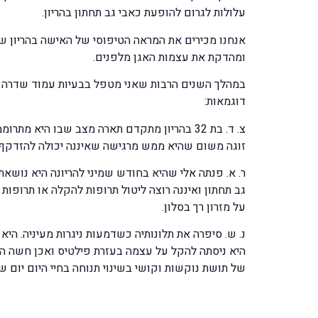
עלולות לגרום להופעת כאבי גב תחתון בהריון.
אנחנו מכירים את המראה הטיפוסי של האישה בהריון ש
ומהדקת את עצמות האגן מלפנים.
במהלך השנים הרבות שאני מטפל בבעיות עמוד שדרה ומ
דוגמאות:
צ. ד. בת 32 בהריון מתקדם תארה מצב שבו הי
זוגה משום שהיא ממש מרגישה שאיננה יכולה להזדקף
גב תחתון ואיננה רוצה ליטול תרופות להקלה או תרופות
על מזרון רך בסלון.
נ. ש. סיפרה את תלונותיה כשדמעות ניגרות מעיניה. הי
היא ניסתה להקל על עצמה בעזרת פילטיס ואכן חשה ה
של תושת נוקשות וקושי בשינוי תנוחה בחיי היום יום ש