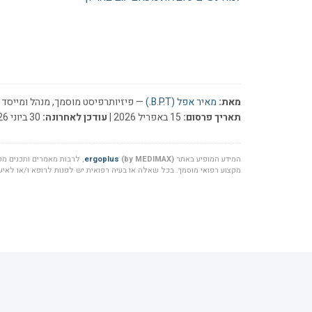
מאת:
מאיר אפל (B.P.T.)
— פיזיותרפיסט מוסמך, מנהל ומייסד ר
תאריך פרסום:
15 באפריל 2026 |
עודכן לאחרונה:
30 ביוני 2026
המידע המופיע באתר
(by MEDIMAX)
ergoplus
, לרבות מאמרים ותכנים מקצ
מקצוע רפואי מוסמך. בכל שאלה או בעיה רפואית יש לפנות לרופא ו/או לאיש 