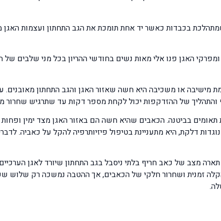
מתהלכת בכבדות כאשר יד אחת תומכת את הגב התחתון ועצמות האגן מא
פרקי האגן פנו אלי מאות נשים בחודשי ההריון בכל מני שלבים של ה
א מתרוממת מישיבה או משכיבה היא חשה שאזור האגן והגב התחתון מאובני
 והתהליך של ההזדקפות יכול לקחת מספר דקות עד שתרגיש שחרור מל
 נוגדות דלקת, היא מתעניינת בטיפול פיזיותרפיה להקל על כאביה. לדב
א תארה מצב של כאב חריף בלתי ניסבל בגב התחתון שיורד לאגן הערכיי
קלה זמנית ושחרור חלקי של הכאבים, אך ההטבה נמשכה רק שלוש שעו
לה.