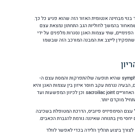
 בנוי מבחינה אנטומית האזור הזה שהוא פגיע כל כך.
רות בסדר מלמעלה כלפי מטה L1 L2 L3 L4 L5 ומתחתן עצמות האגן שמאחור בהמשך לחוליות הגב התחתון נמצאת עצם
ה שמכיל בתוכו את כל האיברים הפנימיים, שתי עצמות האגן נסגרות מלפנים על ידי
 חזקות שתפקידן לייצב את המבנה המורכב הזה שבשמו
יון
חשוב לציין שהפתולוגיות הללו יכולות להופיע לבד ולפעמים גם ביחד עם גורמים נלווים. סימפיזיוליזיס symphysiolysis pregnancy שהיא תופעה שלהתפרקות והמסת עצם ה-
נים, הבעיה נגרמת עקב חוסר איזון בין עצמות האגן והיא
בעיה ביו מכאנית הכאבים מתחילים כאמור מלפנים ועלולים מלהתפשט ולהקרין לכיוון חוליות הגב התחתון, לכיוון מפרקי האגן האחוריים sacroiliac joint וכן לכיוון המפשעות ועד
חיל מוקדם יותר.
על עצם הסימפיזיס פיוביס, הדרכת המטופלת בשכיבה
יחסי מין בתנוחה שאיננה גורמת להגברת הכאבים.
ועה שבו חשובה מאד לצורך ביצוע תהליך הלידה בכדי לאפשר לוולד