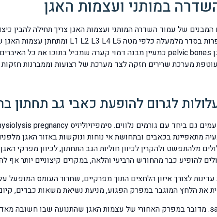
שדרה במותני ועצמות האגן
ם המבנים של עמוד השדרה המותני ועצמות האגן צריך תחילה להבין כיצד
חמשת חוליות הגב התחתון lumbar vertebrae שממוספ
העצה sacrum כשמשתי צידה נמצאות שתי עצמות האגן pelvic bones כמעיין מבנה דמוי קער
ים הקשיחים הללו עוטפת מערכת שרירים חזקה לצד מערכת של רצועות וממברנות
ולות לגרום להופעת כאבי גב תחתון בהר
ת האגן, הבעיה מתאפיינת בכאבים ובתחושת אי נוחות ונוקשות באזור האגן מלפ
לים להופיע כבר מהחודש הרביעי והלאה, במקרים קיצוניים יותר אף להת
יות עדינות לצורך איזון הלחצים התוך מפרקיים, שחרור העומס המופעל 
חית את הלחץ המוגבר במפרק הפגוע, מניעת נשיאת משאות כבדים, קיום 
תסמונת המפרק הסקרו – אילאק sacroiliitis symptoms. מדובר במפרק האחורי של עצמות האגן שהתנ