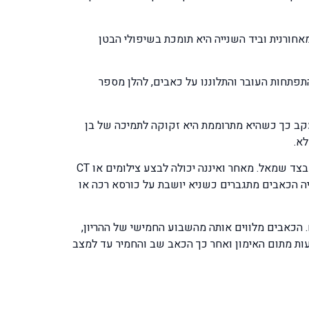
חורנית וביד השנייה היא תומכת בשיפולי הבטן
תפתחות העובר והתלוננו על כאבים, להלן מספר
ם. עקב כך כשהיא מתרוממת היא זקוקה לתמיכה של בן
א.
ר. א. פנתה אלי שהיא בחודש שמיני להריונה היא נושאת תאומים בביטנה. הכאבים שהיא חשה הם באזור האגן מצד ימין ופחות בצד שמאל. מאחר ואיננה יכולה לבצע צילומים או CT
ריה הכאבים מתגברים כשניא יושבת על כורסא רכה או
ם. הכאבים מלווים אותה מהשבוע החמישי של ההריון,
ת מתום האימון ואחר כך הכאב שב והחמיר עד למצב