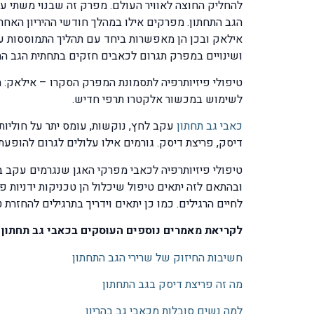
הגב התחתון. מפרקים אילו במהלך חודשי ההיריון האח
ושינויים במפרק תגרום לכאבים חזקים בתחתית הגב התחת
טיפולי פיזיותרפיה לתסמונת המפרק הסקרו – אילאק: ה
לשימוש במכשור אלקטרו תרפי חדיש.
כאבי גב תחתון
עקב לחץ, נוקשות, עומס יתר על חוליות 
דיסק, פריצת דיסק. גורמים אילו עלולים לגרום להופעת
טיפולי פיזיותרפיה לכאבי מפרקי האגן שנגרמים עקב ב
ובהתאם לזה יתאים טיפול שיכלול הן טכניקות ידניות פ
לחיים הרגילים. כמו כן יתאים וידריך בתרגילים להחזרת
לקריאת מאמרים נוספים העוסקים בכאבי גב תחתון ב
חשיבות החיזוק של שרירי הגב התחתון
מה זה פריצת דיסק בגב התחתון
למה נשים סובלות מכאבי גב בהריון