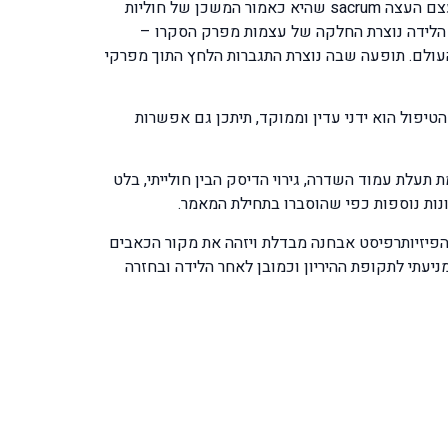
להחליק החוצה לאוויר העולם. מפרק זה שבנוי משתי עצמות האגן ilium bone מימין ומשמאל ומתחברות במפרק החלקתי אל עצם העצה sacrum שהיא כאמור המשכן של חוליות
ך הלידה נוצרת החלקה של עצמות מפרק הסקרו –
גן להיפתח ולוולד להחליק החוצה לאוויר העולם. תופעה שבה נוצרת התגברות הלחץ התוך מפרקי
יפול הוא ידני עדין וממוקד, תיתכן גם אפשרות
תעלת עמוד השדרה, גירוי הדיסק הבין חולייתי, בלט
ונות נוספות כפי שהוסברו בתחילת המאמר.
 הפיזיותרפיסט אבחנה מבדלת ויזהה את מקור הכאבים
ניעתי לתקופת ההיריון וכמובן לאחר הלידה ובחזרה