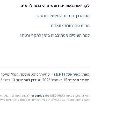
לקריאת מאמרים נוספים היכנסו לדפים:
מה הדרך הנכונה לטיפול בורטיגו
מה זו סחרחורת צווארית
למה העיניים מסתובבות בזמן התקף ורטיגו
מאת:
מאיר אפל (B.P.T.)
— פיזיותרפיסט מוסמך, מנהל ומייסד ר
תאריך פרסום:
15 באפריל 2026 |
עודכן לאחרונה:
13 ביולי 2026
המידע המופיע באתר
(by MEDIMAX)
ergoplus
, לרבות מאמרים ותכנים מקצ
מקצוע רפואי מוסמך. בכל שאלה או בעיה רפואית יש לפנות לרופא ו/או לאיש 