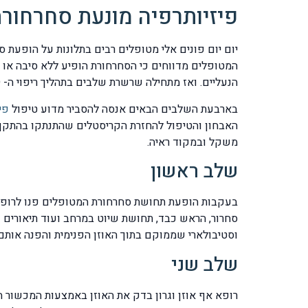
פיזיותרפיה מונעת סחרחורת RTIGO
המטופלים מדווחים כי הסחרחורת הופיע ללא סיבה או
הנעליים. ואז מתחילה שרשרת שלבים בתהליך ריפוי ה- VERTIGO.
בארבעת השלבים הבאים אנסה להסביר מדוע טיפול
פי
האבחון והטיפול להחזרת הקריסטלים שהתנתקו בהתקף ה
משקל ובמקוד ראיה.
שלב ראשון
בעקבות הופעת תחושת סחרחורת המטופלים פנו לרופא
סחרור, הראש כבד, תחושת שיוט במרחב ועוד תיאורים
וסטיבולארי שממוקם בתוך האוזן הפנימית והפנה אותם ל
שלב שני
רופא אף אוזן וגרון בדק את האוזן באמצעות המכשור ה