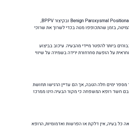
יום יום פונים אלי מטופלים רבים בתלונות על הופעת סחרחורת סיבובית שקרויה גם בשם ורטיגו או במינוח המקצועי Benign Paroxysmal Positional Vertigo ובקיצור BPPV,
מיטה, בזמן שהתכופפו מטה בכדי לשרוך את שרוכי
בוהים ביותר להפטר מיידי מהבעיה. עיכוב בביצוע
ראית על הופעת סחרחורת ירידה בשמירה על שיווי
ספר ימים חלה הטבה, אך הם עדיין הרגישו תחושת
צבם חשד רופא המשפחה כי מקור הבעיה הינו ממרכז
ה כל בעיה, אין דלקת או הפרשות ואדמומיות, הרופא