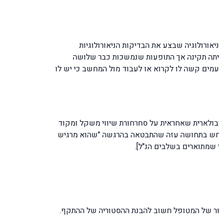
ורולוגיה שבצע את הבדיקות הניאורולוגיות
יות לבעיה ואף שלח את המטופל לבדיקת CT מוח, כמו כן הוסיף את הכדורים שלדעתו יקלו על הבעיה. תשובת ה-CT היתה תקינה אך התופעות שנמשכות כבר שלושה
עמים קשה לו לקרוא או לעבוד מול המחשב כי יש לו
בולארית שאחראית על סחרחורת שיווי משקל ומקוד
ז חש בתחושה עזה שהתבטאה בהרגשה "שהוא מרגיש
 שמתוארים בשלבים הנ"ל].
אור של המטופל חשוב להבנת ההסטוריה של ההתקף.