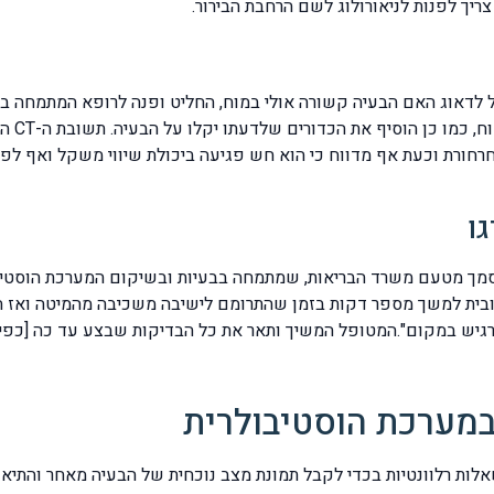
יך לפנות לניאורולוג לשם הרחבת הבירור.
אוג האם הבעיה קשורה אולי במוח, החליט ופנה לרופא המתמחה בניא
הרלוונט
חרחורת וכעת אף מדווח כי הוא חש פגיעה ביכולת שיווי משקל ואף לפ
ו
וסמך מטעם משרד הבריאות, שמתמחה בבעיות ובשיקום המערכת הוסטי
יבובית למשך מספר דקות בזמן שהתרומם לישיבה משכיבה מהמיטה וא
מרגיש במקום".המטופל המשיך ותאר את כל הבדיקות שבצע עד כה [כפי
במערכת הוסטיבולרית
לות רלוונטיות בכדי לקבל תמונת מצב נוכחית של הבעיה מאחר והתי