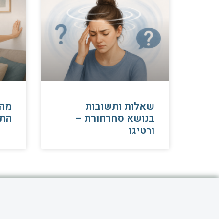
שאלות ותשובות
​מה
בנושא סחרחורת –
התק
ורטיגו