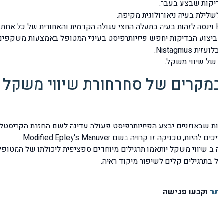
דיקות שבצע בעבר.
שלילת בעיה ניאורולוגית מקיפה.
הפיזיותרפיסט יבצע בדיקה שקרויה Hallpike Dix וינסה לזהות בעיה בתעלה החצי עגולה הקדמית ו
לה הצידית נקראת Rolling Test . בזמן ביצוע הבדיקות יחפש פיזיותרפיסט בעיניי המטופל 
Nistagmu.
של שיווי משקל.
 במקרים של סחרחורת שיווי משקל 
ות שבאוזניים יבצע הפיזיותרפיסט פעולה עדינה לשם החזרת הקריסט
ה זו קרויה בשם Modified Epley's Manuver .
 ב שיווי משקל יותאמו תרגילים מיוחדים ספציפית ליכולתו של המטופל 
בתרגילים קלים לשיפור מיקוד ראיה.
ר
וקבעו פגישה